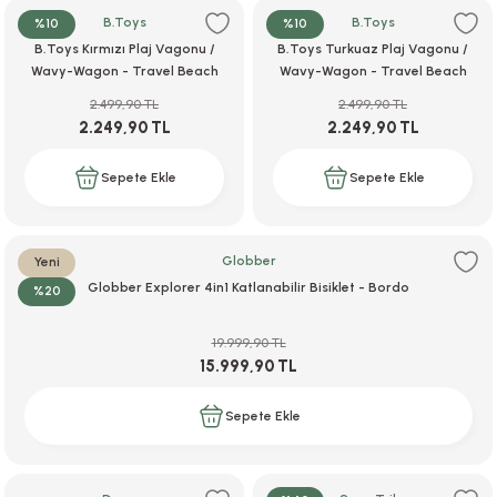
B.Toys
B.Toys
%10
%10
B.Toys Kırmızı Plaj Vagonu /
B.Toys Turkuaz Plaj Vagonu /
Wavy-Wagon - Travel Beach
Wavy-Wagon - Travel Beach
i
Buggy
Buggy
2.499,90 TL
2.499,90 TL
2.249,90 TL
2.249,90 TL
Sepete Ekle
Sepete Ekle
i
Globber
Yeni
Globber Explorer 4in1 Katlanabilir Bisiklet - Bordo
%20
su
19.999,90 TL
15.999,90 TL
Sepete Ekle