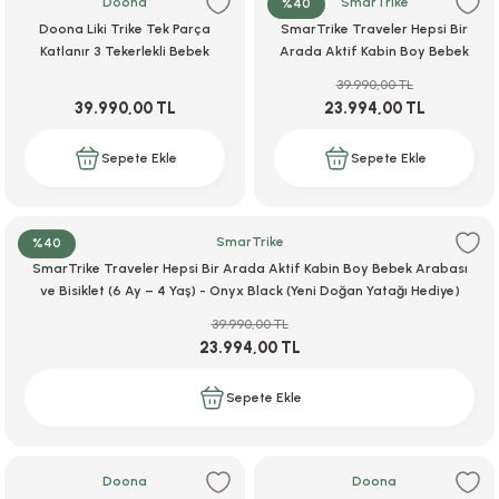
Doona
SmarTrike
%40
Doona Liki Trike Tek Parça
SmarTrike Traveler Hepsi Bir
Katlanır 3 Tekerlekli Bebek
Arada Aktif Kabin Boy Bebek
r
Bisikleti S3 - Slate Green
Arabası ve Bisiklet (6 Ay – 4
39.990,00 TL
Yaş) - Forest Green (Yeni
39.990,00 TL
23.994,00 TL
Doğan Yatağı Hediye)
Sepete Ekle
Sepete Ekle
SmarTrike
%40
SmarTrike Traveler Hepsi Bir Arada Aktif Kabin Boy Bebek Arabası
ve Bisiklet (6 Ay – 4 Yaş) - Onyx Black (Yeni Doğan Yatağı Hediye)
39.990,00 TL
23.994,00 TL
Sepete Ekle
Doona
Doona