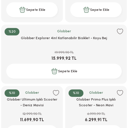
Sepete Ekle
Sepete Ekle
Globber
%20
Globber Explorer 4in1 Katlanabilir Bisiklet - Koyu Bej
19.999,90 TL
15.999,92 TL
Sepete Ekle
Globber
Globber
%10
%10
Globber Ultimum Işıklı Scooter
Globber Primo Plus Işıklı
- Deniz Mavisi
Scooter - Neon Mavi
12.999,90 TL
6.999,99 TL
11.699,90 TL
6.299,91 TL