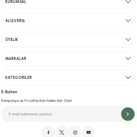
KURUMSAL
2000 TL ve üzeri alışverişlerinizde ücretsiz kargo!
ALIŞVERİŞ
Aynı Gün Kargo
ÜYELİK
Sevkiyat depomuzda olan ürünler için hafta içi saat 15,00' a kadar verilen sipariş
MARKALAR
KATEGORİLER
Hızlı Teslimat
İstanbul İçi Aynı Gün Teslimat
E-Bülten
Kampanya ve Fırsatlardan Haberdar Olun!
Orjinal Ürün Garantisi
Orijinal Ürün Garantisiyle Sorunsuz Alışverişin Adresi.