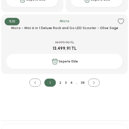
Micro
%10
Micro - Mini 6 in 1 Deluxe Rock and Go LED Scooter - Olive Sage
14.999,90 TL
13.499,91 TL
Sepete Ekle
1
2
3
4
..
38
Ücretsiz Kargo