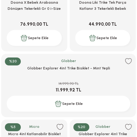
Doona X Bebek Arabasına
Doona Liki Trike Tek Parça
Dönüşen Tekerlekli Gr 0 i-Size
Katlanır 3 Tekerlekli Bebek
3 Yatış Pozisyonlu Ana Kucağı
Bisikleti S5 - Nitro Black
Oto Koltuğu - Nitro Black
76.990,00 TL
44.990,00 TL
Sepete Ekle
Sepete Ekle
Globber
%20
Globber Explorer 4in1 Trike Bisiklet - Mint Yeşili
14.999,90 TL
11.999,92 TL
Sepete Ekle
Micro
Globber
%5
%20
Micro 4in1 Katlanabilir Bisiklet
Globber Explorer 4in1 Trike