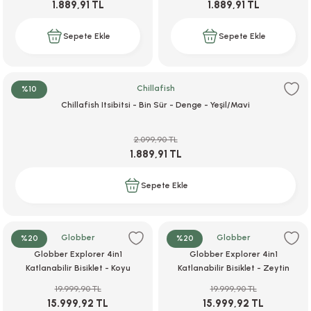
1.889,91 TL
1.889,91 TL
Sepete Ekle
Sepete Ekle
Chillafish
%10
Chillafish Itsibitsi - Bin Sür - Denge - Yeşil/Mavi
2.099,90 TL
1.889,91 TL
Sepete Ekle
Globber
Globber
%20
%20
Globber Explorer 4in1
Globber Explorer 4in1
Katlanabilir Bisiklet - Koyu
Katlanabilir Bisiklet - Zeytin
Pastel Pembe
Yeşili
19.999,90 TL
19.999,90 TL
15.999,92 TL
15.999,92 TL