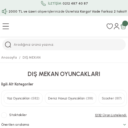
İLETİŞİM
0212 487 40 87
2000 TL ve üzeri
alışverişlerinizde
Ücretsiz Kargo!
Vade farksız 2 taksit!
Geri Dön
Geri Dön
Geri Dön
Geri Dön
Geri Dön
Geri Dön
Geri Dön
Geri Dön
Geri Dön
rı
uru
i
ı
epçe
Anasayfa
DIŞ MEKAN
r
rı
 / Tattoos
leri
e
DIŞ MEKAN OYUNCAKLARI
ları
uarlar
Koruma
ık-Bıçak
e
İlgili Alt Kategoriler
aklar
asyon Oyunları
ksesuarları
alzemeleri
bakları-Kase
rli Charm Bileklik
Yaz Oyuncakları
(582)
Deniz Havuz Oyuncakları
(318)
Scooter
(187)
ğu
arları
lir İsimli Çocuk Altın Bileklik
Stoktakiler
1232 Ürün Listelendi.
ri
antası
ünleri