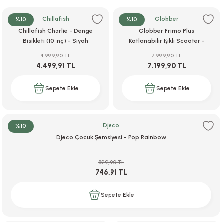
ar
r
e
i
Chillafish
Globber
%10
%10
Chillafish Charlie - Denge
Globber Primo Plus
lar
ları
ye Ekipmanları
ü
oslar
Bisikleti (10 inç) - Siyah
Katlanabilir Işıklı Scooter -
Mint Yeşili
4.999,90 TL
7.999,90 TL
bilyaları
ncakları
4.499,91 TL
7.199,90 TL
esuarları
arı
ılıfları
Sepete Ekle
Sepete Ekle
k Aksesuarları
arı
lükleri
Djeco
%10
r
ı
lükleri
Djeco Çocuk Şemsiyesi - Pop Rainbow
rı
ar
sı
829,90 TL
746,91 TL
ı
Sepete Ekle
ı