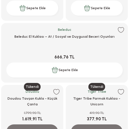
Sepete Ekle
Sepete Ekle
Beleduc
Beleduc El Kuklası – At / Sosyal ve Duygusal Beceri Oyunları
666,76 TL
Sepete Ekle
Tükendi
Tükendi
Doudou
Tiger Tribe
Doudou Tavşan Kukla - Küçük
Tiger Tribe Parmak Kuklası -
Çanta
Unicorn
1.799,90 TL
419,90 TL
1.619,91 TL
377,90 TL