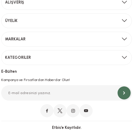
ALIŞVERİŞ
Aynı Gün Kargo
ÜYELİK
Sevkiyat depomuzda olan ürünler için hafta içi saat 15,00' a kadar verilen sipariş
MARKALAR
KATEGORİLER
Hızlı Teslimat
İstanbul İçi Aynı Gün Teslimat
E-Bülten
Kampanya ve Fırsatlardan Haberdar Olun!
Orjinal Ürün Garantisi
Orijinal Ürün Garantisiyle Sorunsuz Alışverişin Adresi.
Etbis’e Kayıtlıdır.