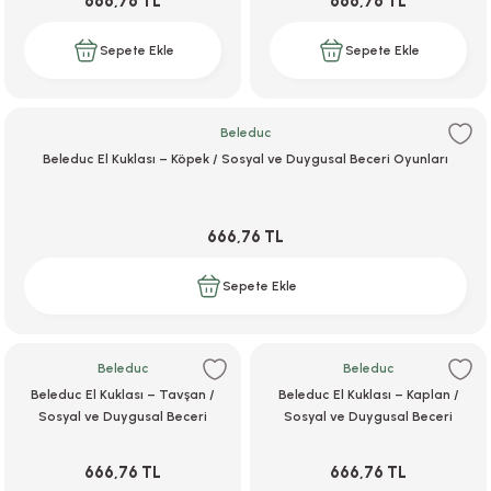
666,76 TL
666,76 TL
Sepete Ekle
Sepete Ekle
r
Beleduc
Beleduc El Kuklası – Köpek / Sosyal ve Duygusal Beceri Oyunları
666,76 TL
Sepete Ekle
Beleduc
Beleduc
Beleduc El Kuklası – Tavşan /
Beleduc El Kuklası – Kaplan /
Sosyal ve Duygusal Beceri
Sosyal ve Duygusal Beceri
Oyunları
Oyunları
666,76 TL
666,76 TL