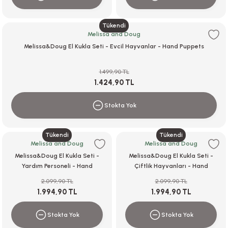
Tükendi
Melissa and Doug
Melissa&Doug El Kukla Seti - Evcil Hayvanlar - Hand Puppets
1.499,90 TL
1.424,90 TL
Stokta Yok
Tükendi
Tükendi
Melissa and Doug
Melissa and Doug
Melissa&Doug El Kukla Seti -
Melissa&Doug El Kukla Seti -
Yardım Personeli - Hand
Çiftlik Hayvanları - Hand
Puppets
Puppets
2.099,90 TL
2.099,90 TL
1.994,90 TL
1.994,90 TL
Stokta Yok
Stokta Yok