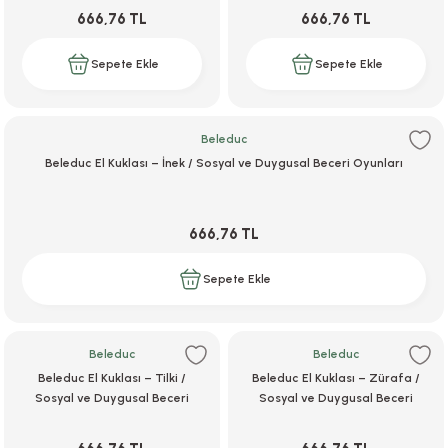
666,76 TL
666,76 TL
Sepete Ekle
Sepete Ekle
i
Beleduc
Beleduc El Kuklası – İnek / Sosyal ve Duygusal Beceri Oyunları
i
666,76 TL
su
Sepete Ekle
Beleduc
Beleduc
Beleduc El Kuklası – Tilki /
Beleduc El Kuklası – Zürafa /
Sosyal ve Duygusal Beceri
Sosyal ve Duygusal Beceri
Oyunları
Oyunları