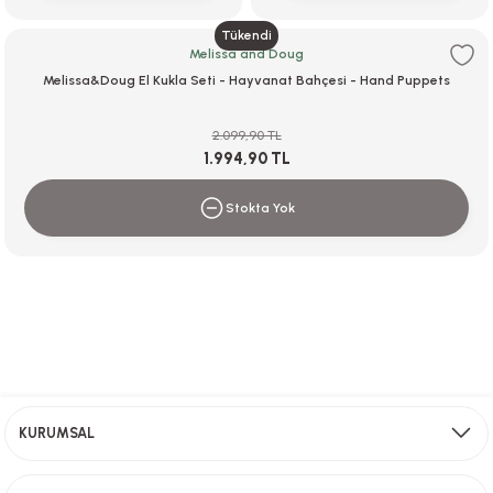
Tükendi
Melissa and Doug
Melissa&Doug El Kukla Seti - Hayvanat Bahçesi - Hand Puppets
2.099,90 TL
1.994,90 TL
Stokta Yok
Ücretsiz Kargo
KURUMSAL
2000 TL ve üzeri alışverişlerinizde ücretsiz kargo!