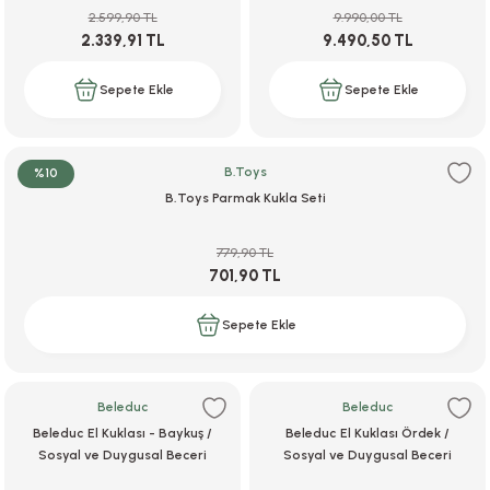
2.599,90 TL
9.990,00 TL
ar
r
e
i
2.339,91 TL
9.490,50 TL
lar
ları
ye Ekipmanları
ü
oslar
Sepete Ekle
Sepete Ekle
bilyaları
ncakları
B.Toys
%10
esuarları
arı
ılıfları
B.Toys Parmak Kukla Seti
k Aksesuarları
arı
lükleri
779,90 TL
701,90 TL
r
ı
lükleri
Sepete Ekle
rı
ar
sı
ı
Beleduc
Beleduc
Beleduc El Kuklası - Baykuş /
Beleduc El Kuklası Ördek /
Sosyal ve Duygusal Beceri
Sosyal ve Duygusal Beceri
ı
Oyunları
Oyunları