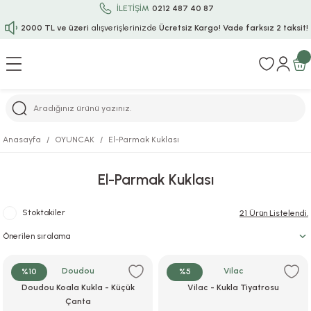
İLETİŞİM
0212 487 40 87
2000 TL ve üzeri
alışverişlerinizde
Ücretsiz Kargo!
Vade farksız 2 taksit!
Geri Dön
Geri Dön
Geri Dön
Geri Dön
Geri Dön
Geri Dön
Geri Dön
Geri Dön
Geri Dön
rı
uru
i
ı
epçe
Anasayfa
OYUNCAK
El-Parmak Kuklası
r
rı
 / Tattoos
leri
e
El-Parmak Kuklası
ları
uarlar
Koruma
ık-Bıçak
e
Stoktakiler
21 Ürün Listelendi.
aklar
asyon Oyunları
ksesuarları
alzemeleri
bakları-Kase
rli Charm Bileklik
ğu
arları
lir İsimli Çocuk Altın Bileklik
Doudou
Vilac
%10
%5
Doudou Koala Kukla - Küçük
Vilac - Kukla Tiyatrosu
ri
antası
ünleri
Çanta