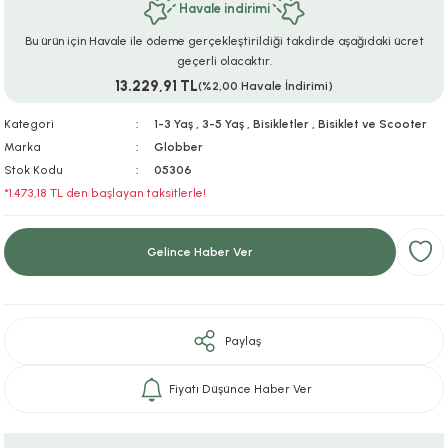
Havale indirimi
ar
r
e
i
Bu ürün için Havale ile ödeme gerçekleştirildiği takdirde aşağıdaki ücret
geçerli olacaktır.
lar
ları
ye Ekipmanları
ü
oslar
13.229,91 TL
(%2,00 Havale İndirimi)
bilyaları
ncakları
Kategori
1-3 Yaş
,
3-5 Yaş
,
Bisikletler
,
Bisiklet ve Scooter
Marka
Globber
Stok Kodu
05306
esuarları
arı
ılıfları
*1.473,18 TL den başlayan taksitlerle!
k Aksesuarları
arı
lükleri
Gelince Haber Ver
r
ı
lükleri
rı
ar
sı
Paylaş
ı
Fiyatı Düşünce Haber Ver
ı