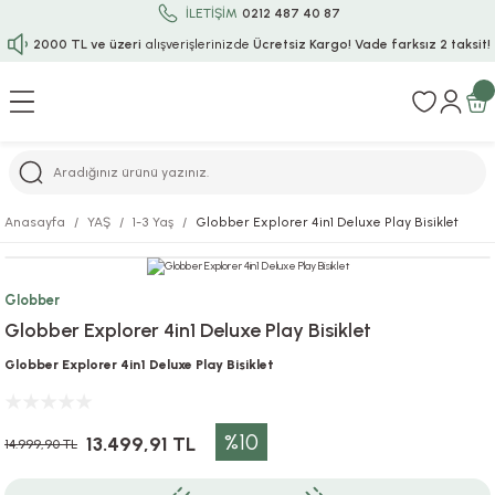
İLETİŞİM
0212 487 40 87
2000 TL ve üzeri
alışverişlerinizde
Ücretsiz Kargo!
Vade farksız 2 taksit!
Geri Dön
Geri Dön
Geri Dön
Geri Dön
Geri Dön
Geri Dön
Geri Dön
Geri Dön
Geri Dön
rı
uru
i
ı
epçe
Anasayfa
YAŞ
1-3 Yaş
Globber Explorer 4in1 Deluxe Play Bisiklet
r
rı
 / Tattoos
leri
e
Globber
ları
uarlar
Koruma
ık-Bıçak
e
Globber Explorer 4in1 Deluxe Play Bisiklet
aklar
asyon Oyunları
ksesuarları
alzemeleri
bakları-Kase
rli Charm Bileklik
Globber Explorer 4in1 Deluxe Play Bisiklet
ğu
arları
lir İsimli Çocuk Altın Bileklik
%10
13.499,91 TL
14.999,90 TL
ri
antası
ünleri