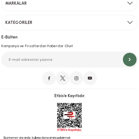
MARKALAR
Gönder
KATEGORİLER
Hızlı Teslimat
İstanbul İçi Aynı Gün Teslimat
E-Bülten
Kampanya ve Fırsatlardan Haberdar Olun!
Orjinal Ürün Garantisi
Orijinal Ürün Garantisiyle Sorunsuz Alışverişin Adresi.
Etbis’e Kayıtlıdır.
Güvenli Alışveriş
İletişim
256 Bit SSL ve iyzico ile Güvenli Alışveriş
Bizimle iletişime geçebilirsiniz!
Bu internet sitesinde, kullanıcı deneyimini geliştirmek