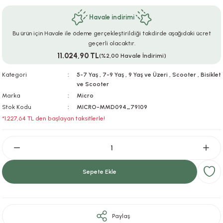
ar
r
e
i
Havale indirimi
Bu ürün için Havale ile ödeme gerçekleştirildiği takdirde aşağıdaki ücret
lar
ları
ye Ekipmanları
ü
oslar
geçerli olacaktır.
11.024,90 TL
(%2,00 Havale İndirimi)
bilyaları
ncakları
Kategori
5-7 Yaş
,
7-9 Yaş
,
9 Yaş ve Üzeri
,
Scooter
,
Bisiklet
ve Scooter
esuarları
arı
ılıfları
Marka
Micro
Stok Kodu
MICRO-MMD094_79109
k Aksesuarları
arı
lükleri
*1.227,64 TL den başlayan taksitlerle!
r
ı
lükleri
rı
ar
sı
Sepete Ekle
ı
ı
Paylaş