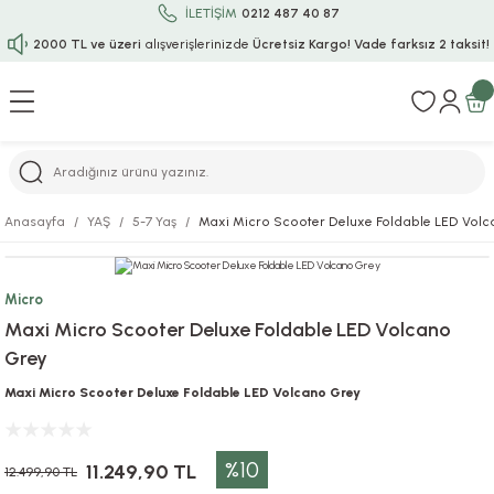
İLETİŞİM
0212 487 40 87
2000 TL ve üzeri
alışverişlerinizde
Ücretsiz Kargo!
Vade farksız 2 taksit!
Geri Dön
Geri Dön
Geri Dön
Geri Dön
Geri Dön
Geri Dön
Geri Dön
Geri Dön
Geri Dön
rı
uru
i
ı
epçe
Anasayfa
YAŞ
5-7 Yaş
Maxi Micro Scooter Deluxe Foldable LED Vol
r
rı
 / Tattoos
leri
e
Micro
ları
uarlar
Koruma
ık-Bıçak
e
Maxi Micro Scooter Deluxe Foldable LED Volcano
Grey
aklar
asyon Oyunları
ksesuarları
alzemeleri
bakları-Kase
rli Charm Bileklik
Maxi Micro Scooter Deluxe Foldable LED Volcano Grey
ğu
arları
lir İsimli Çocuk Altın Bileklik
%10
ri
antası
ünleri
11.249,90 TL
12.499,90 TL