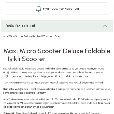
Fiyatı Düşünce Haber Ver
i
ÜRÜN ÖZELLİKLERİ
Maxi Micro Scooter Deluxe Foldable LED Volcano Grey
i
Maxi Micro Scooter Deluxe Foldable
- Işıklı Scooter
su
LED tekerlekli ödüllü Maxi Micro Deluxe katlanabilir scooterımız (5-12 yaş), Micro Mobility'nin mucidi
olduğu Mini Micro ile aynı sezgisel ve sevilen 'yönlendirme' sistemine sahiptir! Bu daha büyük ve
sağlam çerçeve, daha büyük ve daha güçlü çocuklar için özel olarak tasarlanmıştır.
Tüm Micro ürünleri çevre dostudur, yerden tasarruf sağlar ve kısa yolculuklar için mükemmeldir.
Rahatlık ve Eğlence
:Tek tıklamayla katlanabilir T çubuğu ve hafif çerçeve, scooter'ı taşımayı veya
kompakt bir şekilde saklamayı kolaylaştırır.
Maxi Deluxe tekerlekler yüksek kaliteli, şeffaf 120 mm poliüretandan (PU) dökülerek süper yumuşak
ve yumuşak bir Mikro scooter sürüşü sağlar. Bu iz bırakmayan tekerlekler sayesinde bu
3 tekerlekli
scooter
, iç mekan zeminlerinde de kullanılabilir.
Güvenlik
: Maxi Micro Deluxe katlanabilir LED scooter ile güvenli bir çocuk scooter'ı seçersiniz.