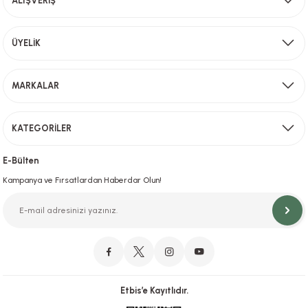
ALIŞVERİŞ
Bu ürüne benzer farklı alternatifler olmalı.
Aynı Gün Kargo
ÜYELİK
Sevkiyat depomuzda olan ürünler için hafta içi saat 15,00' a kadar verilen sipariş
MARKALAR
Gönder
KATEGORİLER
Hızlı Teslimat
İstanbul İçi Aynı Gün Teslimat
E-Bülten
Kampanya ve Fırsatlardan Haberdar Olun!
Orjinal Ürün Garantisi
Orijinal Ürün Garantisiyle Sorunsuz Alışverişin Adresi.
Etbis’e Kayıtlıdır.