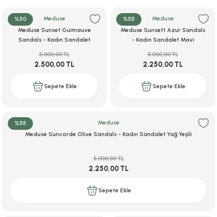
ar
r
e
i
Meduse
Meduse
%50
%55
Meduse Sunset Guimauve
Meduse Sunsett Azur Sandals
lar
ları
ye Ekipmanları
ü
oslar
Sandals - Kadın Sandalet
- Kadın Sandalet Mavi
Pastel Pembe
5.000,00 TL
5.000,00 TL
bilyaları
ncakları
2.500,00 TL
2.250,00 TL
esuarları
arı
ılıfları
Sepete Ekle
Sepete Ekle
k Aksesuarları
arı
lükleri
Meduse
%55
r
ı
lükleri
Meduse Suncorde Olive Sandals - Kadın Sandalet Yağ Yeşili
rı
ar
sı
5.000,00 TL
2.250,00 TL
ı
Sepete Ekle
ı