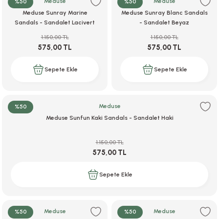
Meduse
Meduse
%50
%50
Meduse Sunray Marine
Meduse Sunray Blanc Sandals
Sandals - Sandalet Lacivert
- Sandalet Beyaz
r
1.150,00 TL
1.150,00 TL
575,00 TL
575,00 TL
Sepete Ekle
Sepete Ekle
Meduse
%50
Meduse Sunfun Kaki Sandals - Sandalet Haki
1.150,00 TL
575,00 TL
Sepete Ekle
Meduse
Meduse
%50
%50