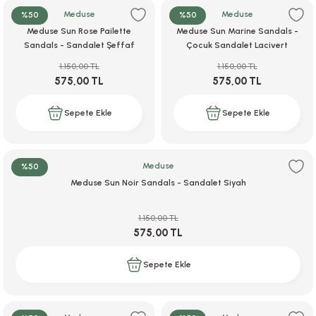
Meduse
Meduse
%50
%50
Meduse Sun Rose Pailette
Meduse Sun Marine Sandals -
Sandals - Sandalet Şeffaf
Çocuk Sandalet Lacivert
i
Pembe
1.150,00 TL
1.150,00 TL
575,00 TL
575,00 TL
Sepete Ekle
Sepete Ekle
i
Meduse
%50
Meduse Sun Noir Sandals - Sandalet Siyah
su
1.150,00 TL
575,00 TL
Sepete Ekle