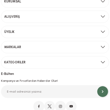
KURUMSAL
2000 TL ve üzeri alışverişlerinizde ücretsiz kargo!
ALIŞVERİŞ
Aynı Gün Kargo
ÜYELİK
Sevkiyat depomuzda olan ürünler için hafta içi saat 15,00' a kadar verilen sipariş
MARKALAR
KATEGORİLER
Hızlı Teslimat
İstanbul İçi Aynı Gün Teslimat
E-Bülten
Kampanya ve Fırsatlardan Haberdar Olun!
Orjinal Ürün Garantisi
Orijinal Ürün Garantisiyle Sorunsuz Alışverişin Adresi.