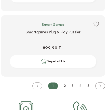
Smart Games
Smartgames Plug & Play Puzzler
899,90 TL
Sepete Ekle
1
2
3
4
5