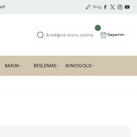
it!
Blog
Sepetim
BAKIM
BESLENME
MINIOGOLD