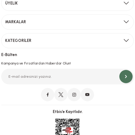
Aynı Gün Kargo
ÜYELİK
Sevkiyat depomuzda olan ürünler için hafta içi saat 15,00' a kadar verilen sipariş
MARKALAR
KATEGORİLER
Hızlı Teslimat
İstanbul İçi Aynı Gün Teslimat
E-Bülten
Kampanya ve Fırsatlardan Haberdar Olun!
Orjinal Ürün Garantisi
Orijinal Ürün Garantisiyle Sorunsuz Alışverişin Adresi.
Etbis’e Kayıtlıdır.
Güvenli Alışveriş
İletişim
256 Bit SSL ve iyzico ile Güvenli Alışveriş
Bizimle iletişime geçebilirsiniz!