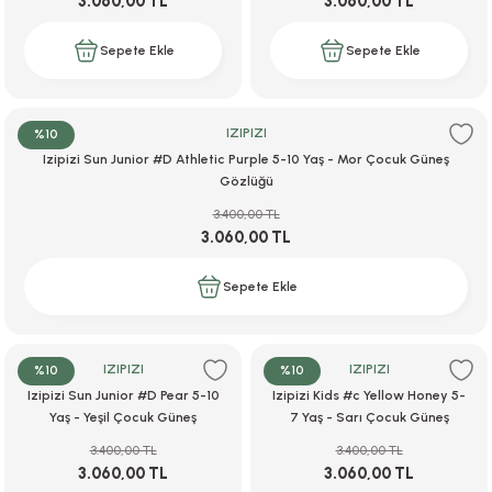
3.060,00 TL
3.060,00 TL
Sepete Ekle
Sepete Ekle
r
IZIPIZI
%10
Izipizi Sun Junior #D Athletic Purple 5-10 Yaş - Mor Çocuk Güneş
Gözlüğü
3.400,00 TL
3.060,00 TL
Sepete Ekle
IZIPIZI
IZIPIZI
%10
%10
Izipizi Sun Junior #D Pear 5-10
Izipizi Kids #c Yellow Honey 5-
Yaş - Yeşil Çocuk Güneş
7 Yaş - Sarı Çocuk Güneş
Gözlüğü
Gözlüğü
3.400,00 TL
3.400,00 TL
3.060,00 TL
3.060,00 TL