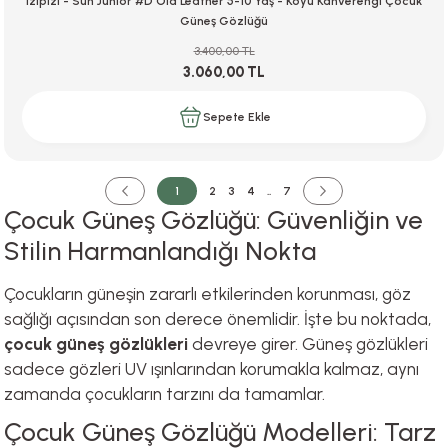
Izipizi - Sun Junior #D Old Leather 5-10 Yaş - Koyu Kahverengi Çocuk
Güneş Gözlüğü
3.400,00 TL
3.060,00 TL
Sepete Ekle
1
2
3
4
..
7
Çocuk Güneş Gözlüğü: Güvenliğin ve
Stilin Harmanlandığı Nokta
Çocukların güneşin zararlı etkilerinden korunması, göz
sağlığı açısından son derece önemlidir. İşte bu noktada,
çocuk güneş gözlükleri
devreye girer. Güneş gözlükleri
sadece gözleri UV ışınlarından korumakla kalmaz, aynı
zamanda çocukların tarzını da tamamlar.
Çocuk Güneş Gözlüğü Modelleri: Tarz