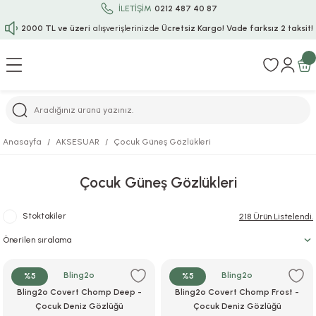
İLETİŞİM
0212 487 40 87
2000 TL ve üzeri
alışverişlerinizde
Ücretsiz Kargo!
Vade farksız 2 taksit!
Geri Dön
Geri Dön
Geri Dön
Geri Dön
Geri Dön
Geri Dön
Geri Dön
Geri Dön
Geri Dön
rı
uru
i
ı
epçe
Anasayfa
AKSESUAR
Çocuk Güneş Gözlükleri
r
rı
 / Tattoos
leri
e
Çocuk Güneş Gözlükleri
ları
uarlar
Koruma
ık-Bıçak
e
Stoktakiler
218 Ürün Listelendi.
aklar
asyon Oyunları
ksesuarları
alzemeleri
bakları-Kase
rli Charm Bileklik
ğu
arları
lir İsimli Çocuk Altın Bileklik
Bling2o
Bling2o
%5
%5
Bling2o Covert Chomp Deep -
Bling2o Covert Chomp Frost -
ri
antası
ünleri
Çocuk Deniz Gözlüğü
Çocuk Deniz Gözlüğü