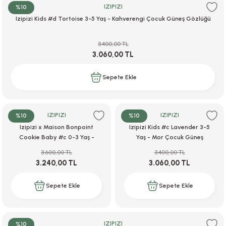
IZIPIZI
%10
Izipizi Kids #d Tortoise 3-5 Yaş - Kahverengi Çocuk Güneş Gözlüğü
3.400,00 TL
3.060,00 TL
Sepete Ekle
IZIPIZI
IZIPIZI
%10
%10
Izipizi x Maison Bonpoint
Izipizi Kids #c Lavender 3-5
Cookie Baby #c 0-3 Yaş -
Yaş - Mor Çocuk Güneş
Kahverengi Bebek Güneş
Gözlüğü
3.600,00 TL
3.400,00 TL
Gözlüğü
3.240,00 TL
3.060,00 TL
Sepete Ekle
Sepete Ekle
IZIPIZI
%10