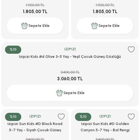
1.900,00 TL
1.900,00 TL
ar
r
e
i
1.805,00 TL
1.805,00 TL
lar
ları
ye Ekipmanları
ü
oslar
Sepete Ekle
Sepete Ekle
bilyaları
ncakları
IZIPIZI
%10
esuarları
arı
ılıfları
Izipizi Kids #d Olive 3-5 Yaş - Yeşil Çocuk Güneş Gözlüğü
k Aksesuarları
arı
lükleri
3.400,00 TL
3.060,00 TL
r
ı
lükleri
Sepete Ekle
rı
ar
sı
ı
IZIPIZI
IZIPIZI
%10
%10
Izipizi Sun Kids #D Black Road
Izipizi Sun Kids #D Golden
5-7 Yaş - Siyah Çocuk Güneş
Canyon 5-7 Yaş - Bal Rengi
ı
Gözlüğü
Çocuk Güneş Gözlüğü
3.400,00 TL
3.400,00 TL