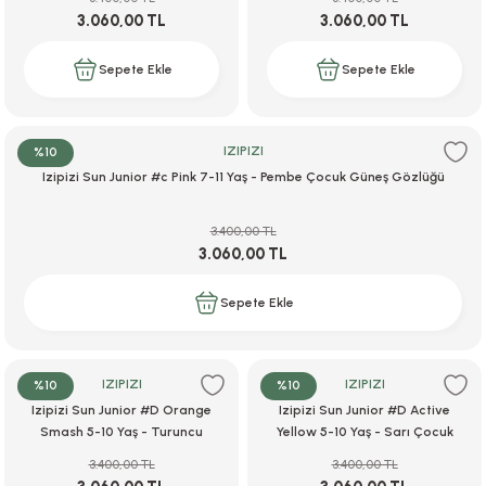
3.060,00 TL
3.060,00 TL
Sepete Ekle
Sepete Ekle
i
IZIPIZI
%10
Izipizi Sun Junior #c Pink 7-11 Yaş - Pembe Çocuk Güneş Gözlüğü
i
3.400,00 TL
3.060,00 TL
su
Sepete Ekle
IZIPIZI
IZIPIZI
%10
%10
Izipizi Sun Junior #D Orange
Izipizi Sun Junior #D Active
Smash 5-10 Yaş - Turuncu
Yellow 5-10 Yaş - Sarı Çocuk
Çocuk Güneş Gözlüğü
Güneş Gözlüğü
3.400,00 TL
3.400,00 TL