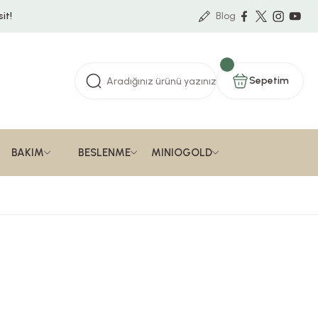
it!
Blog
Sepetim
BAKIM
BESLENME
MINIOGOLD