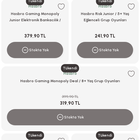
Tükendi
Tükendi
Hasbro
Hasbro
Hasbro Gaming Monopoly
Hasbro Risk Junior / 5+ Yaş
Junior Elektronik Bankacılık /
Eğlenceli Grup Oyunları
i
5+ Yaş
379,90 TL
241,90 TL
Stokta Yok
Stokta Yok
i
Tükendi
Hasbro
Hasbro Gaming Monopoly Deal / 8+ Yaş Grup Oyunları
su
399,90 TL
319,90 TL
Stokta Yok
Tükendi
Tükendi