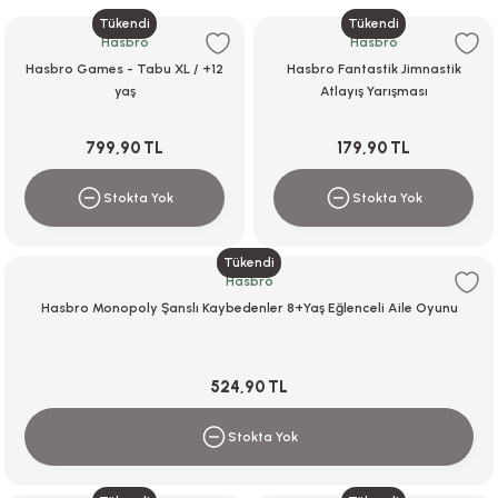
Tükendi
Tükendi
ar
r
e
i
Hasbro
Hasbro
Hasbro Games - Tabu XL / +12
Hasbro Fantastik Jimnastik
lar
ları
ye Ekipmanları
ü
oslar
yaş
Atlayış Yarışması
bilyaları
ncakları
799,90 TL
179,90 TL
esuarları
arı
ılıfları
Stokta Yok
Stokta Yok
k Aksesuarları
arı
lükleri
Tükendi
Hasbro
r
ı
lükleri
Hasbro Monopoly Şanslı Kaybedenler 8+Yaş Eğlenceli Aile Oyunu
rı
ar
sı
524,90 TL
ı
Stokta Yok
ı