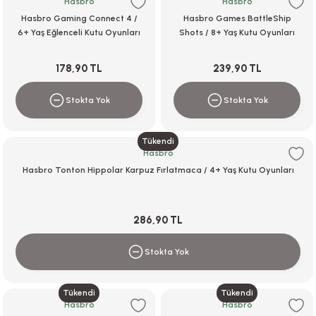
Hasbro
Hasbro
Hasbro Gaming Connect 4 /
Hasbro Games BattleShip
6+ Yaş Eğlenceli Kutu Oyunları
Shots / 8+ Yaş Kutu Oyunları
r
178,90 TL
239,90 TL
Stokta Yok
Stokta Yok
Tükendi
Hasbro
Hasbro Tonton Hippolar Karpuz Fırlatmaca / 4+ Yaş Kutu Oyunları
286,90 TL
Stokta Yok
Tükendi
Tükendi
Hasbro
Hasbro