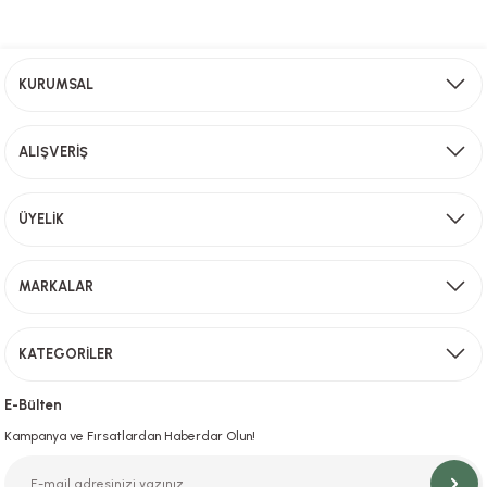
Ücretsiz Kargo
KURUMSAL
2000 TL ve üzeri alışverişlerinizde ücretsiz kargo!
ALIŞVERİŞ
Aynı Gün Kargo
ÜYELİK
Sevkiyat depomuzda olan ürünler için hafta içi saat 15,00' a kadar verilen sipariş
MARKALAR
KATEGORİLER
Hızlı Teslimat
İstanbul İçi Aynı Gün Teslimat
E-Bülten
Kampanya ve Fırsatlardan Haberdar Olun!