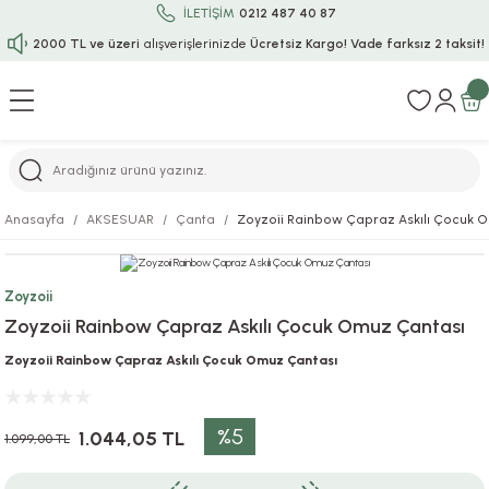
İLETİŞİM
0212 487 40 87
2000 TL ve üzeri
alışverişlerinizde
Ücretsiz Kargo!
Vade farksız 2 taksit!
Geri Dön
Geri Dön
Geri Dön
Geri Dön
Geri Dön
Geri Dön
Geri Dön
Geri Dön
Geri Dön
rı
uru
i
ı
epçe
Anasayfa
AKSESUAR
Çanta
Zoyzoii Rainbow Çapraz Askılı Çocuk 
r
rı
 / Tattoos
leri
e
Zoyzoii
ları
uarlar
Koruma
ık-Bıçak
e
Zoyzoii Rainbow Çapraz Askılı Çocuk Omuz Çantası
aklar
asyon Oyunları
ksesuarları
alzemeleri
bakları-Kase
rli Charm Bileklik
Zoyzoii Rainbow Çapraz Askılı Çocuk Omuz Çantası
ğu
arları
lir İsimli Çocuk Altın Bileklik
%5
1.044,05 TL
1.099,00 TL
ri
antası
ünleri