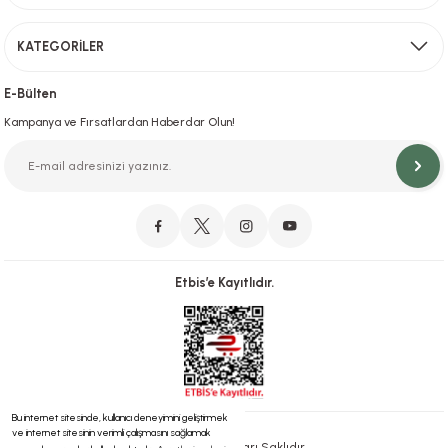
KATEGORİLER
Hızlı Teslimat
İstanbul İçi Aynı Gün Teslimat
E-Bülten
Kampanya ve Fırsatlardan Haberdar Olun!
Orjinal Ürün Garantisi
Orijinal Ürün Garantisiyle Sorunsuz Alışverişin Adresi.
Etbis’e Kayıtlıdır.
Güvenli Alışveriş
İletişim
256 Bit SSL ve iyzico ile Güvenli Alışveriş
Bizimle iletişime geçebilirsiniz!
Bu internet sitesinde, kullanıcı deneyimini geliştirmek
ve internet sitesinin verimli çalışmasını sağlamak
® 2023 | Tüm Hakları Saklıdır.