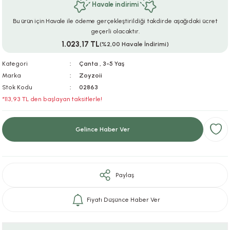
Havale indirimi
ar
r
e
i
Bu ürün için Havale ile ödeme gerçekleştirildiği takdirde aşağıdaki ücret
geçerli olacaktır.
lar
ları
ye Ekipmanları
ü
oslar
1.023,17 TL
(%2,00 Havale İndirimi)
bilyaları
ncakları
Kategori
Çanta
,
3-5 Yaş
Marka
Zoyzoii
Stok Kodu
02863
esuarları
arı
ılıfları
*113,93 TL den başlayan taksitlerle!
k Aksesuarları
arı
lükleri
Gelince Haber Ver
r
ı
lükleri
rı
ar
sı
Paylaş
ı
Fiyatı Düşünce Haber Ver
ı