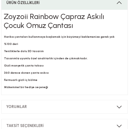
ÜRÜN ÖZELLİKLERİ
Zoyzoii Rainbow Çapraz Askılı
i
Çocuk Omuz Çantası
Harika çantaları kullanmaya başlamak için büyümeyi beklemenize gerek yok
%100 deri
i
Yeniliklerle dolu 3D tasarım
Tasarımla uyumlu özel anahtarlık içinden de çıkmaktadır.
Gizli manyetik çanta tokası
360 derece donen çanta askısı
su
Fermuarlı gizli iç bölme
Mükemmel bir hediye seçeneği
YORUMLAR
TAKSİT SEÇENEKLERİ
Bu ürüne ilk yorumu siz yapın!