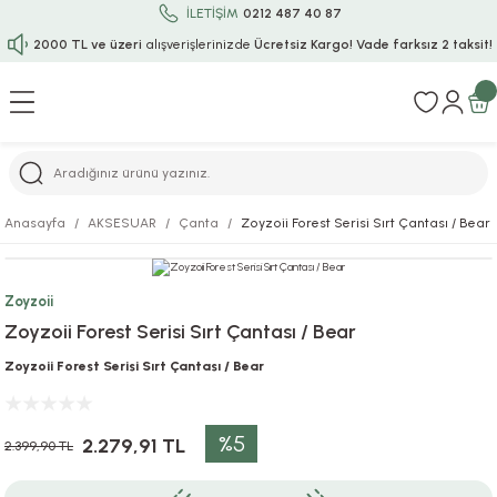
İLETİŞİM
0212 487 40 87
2000 TL ve üzeri
alışverişlerinizde
Ücretsiz Kargo!
Vade farksız 2 taksit!
Geri Dön
Geri Dön
Geri Dön
Geri Dön
Geri Dön
Geri Dön
Geri Dön
Geri Dön
Geri Dön
rı
uru
i
ı
epçe
Anasayfa
AKSESUAR
Çanta
Zoyzoii Forest Serisi Sırt Çantası / Bear
r
rı
 / Tattoos
leri
e
Zoyzoii
ları
uarlar
Koruma
ık-Bıçak
e
Zoyzoii Forest Serisi Sırt Çantası / Bear
aklar
asyon Oyunları
ksesuarları
alzemeleri
bakları-Kase
rli Charm Bileklik
Zoyzoii Forest Serisi Sırt Çantası / Bear
ğu
arları
lir İsimli Çocuk Altın Bileklik
%5
2.279,91 TL
2.399,90 TL
ri
antası
ünleri