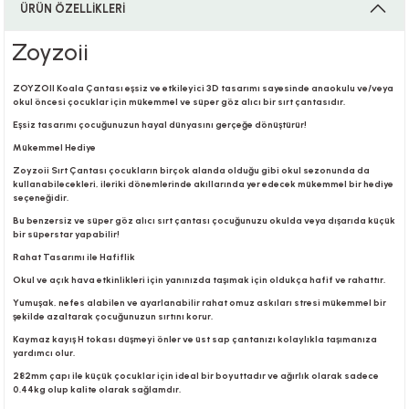
ÜRÜN ÖZELLİKLERİ
Zoyzoii
i
ZOYZOII Koala Çantası eşsiz ve etkileyici 3D tasarımı sayesinde anaokulu ve/veya
okul öncesi çocuklar için mükemmel ve süper göz alıcı bir sırt çantasıdır.
Eşsiz tasarımı çocuğunuzun hayal dünyasını gerçeğe dönüştürür!
Mükemmel Hediye
i
Zoyzoii Sırt Çantası çocukların birçok alanda olduğu gibi okul sezonunda da
kullanabilecekleri, ileriki dönemlerinde akıllarında yer edecek mükemmel bir hediye
seçeneğidir.
Bu benzersiz ve süper göz alıcı sırt çantası çocuğunuzu okulda veya dışarıda küçük
bir süperstar yapabilir!
su
Rahat Tasarımı ile Hafiflik
Okul ve açık hava etkinlikleri için yanınızda taşımak için oldukça hafif ve rahattır.
Yumuşak, nefes alabilen ve ayarlanabilir rahat omuz askıları stresi mükemmel bir
şekilde azaltarak çocuğunuzun sırtını korur.
Kaymaz kayış H tokası düşmeyi önler ve üst sap çantanızı kolaylıkla taşımanıza
yardımcı olur.
282mm çapı ile küçük çocuklar için ideal bir boyuttadır ve ağırlık olarak sadece
0.44kg olup kalite olarak sağlamdır.