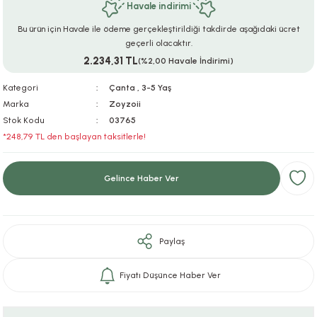
Havale indirimi
ar
r
e
i
Bu ürün için Havale ile ödeme gerçekleştirildiği takdirde aşağıdaki ücret
geçerli olacaktır.
lar
ları
ye Ekipmanları
ü
oslar
2.234,31 TL
(%2,00 Havale İndirimi)
bilyaları
ncakları
Kategori
Çanta
,
3-5 Yaş
Marka
Zoyzoii
Stok Kodu
03765
esuarları
arı
ılıfları
*248,79 TL den başlayan taksitlerle!
k Aksesuarları
arı
lükleri
Gelince Haber Ver
r
ı
lükleri
rı
ar
sı
Paylaş
ı
Fiyatı Düşünce Haber Ver
ı