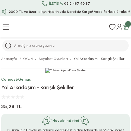
İLETİŞİM
0212 487 40 87
2000 TL ve üzeri
alışverişlerinizde
Ücretsiz Kargo!
Vade farksız 2 taksit!
Geri Dön
Geri Dön
Geri Dön
Geri Dön
Geri Dön
Geri Dön
Geri Dön
Geri Dön
Geri Dön
rı
uru
i
ı
epçe
Anasayfa
OYUN
Seyahat Oyunları
Yol Arkadaşım - Karışık Şekiller
r
rı
 / Tattoos
leri
e
Curious&Genius
ları
uarlar
Koruma
ık-Bıçak
e
Yol Arkadaşım - Karışık Şekiller
aklar
asyon Oyunları
ksesuarları
alzemeleri
bakları-Kase
rli Charm Bileklik
35,28 TL
ğu
arları
lir İsimli Çocuk Altın Bileklik
Havale indirimi
ri
antası
ünleri
Bu ürün için Havale ile ödeme gerçekleştirildiği takdirde aşağıdaki ücret