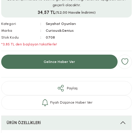
geçerli olacaktır.
ar
r
e
i
34,57 TL
(%2,00 Havale İndirimi)
lar
ları
ye Ekipmanları
ü
oslar
Kategori
Seyahat Oyunları
Marka
Curious&Genius
bilyaları
ncakları
Stok Kodu
0708
*3,85 TL den başlayan taksitlerle!
esuarları
arı
ılıfları
Gelince Haber Ver
k Aksesuarları
arı
lükleri
r
ı
lükleri
Paylaş
rı
ar
sı
Fiyatı Düşünce Haber Ver
ı
ÜRÜN ÖZELLİKLERİ
ı