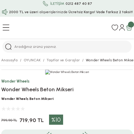
İLETİŞİM
0212 487 40 87
2000 TL ve üzeri
alışverişlerinizde
Ücretsiz Kargo!
Vade farksız 2 taksit!
Geri Dön
Geri Dön
Geri Dön
Geri Dön
Geri Dön
Geri Dön
Geri Dön
Geri Dön
Geri Dön
rı
uru
i
ı
epçe
Anasayfa
OYUNCAK
Taşıtlar ve Garajlar
Wonder Wheels Beton Mikse
r
rı
 / Tattoos
leri
e
Wonder Wheels
ları
uarlar
Koruma
ık-Bıçak
e
Wonder Wheels Beton Mikseri
aklar
asyon Oyunları
ksesuarları
alzemeleri
bakları-Kase
rli Charm Bileklik
Wonder Wheels Beton Mikseri
ğu
arları
lir İsimli Çocuk Altın Bileklik
%10
719,90 TL
799,90 TL
ri
antası
ünleri