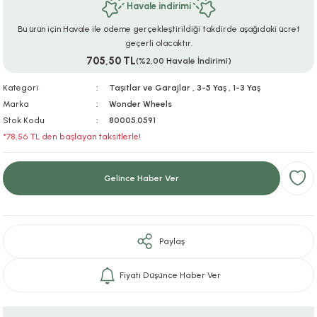
Havale indirimi
ar
r
e
i
Bu ürün için Havale ile ödeme gerçekleştirildiği takdirde aşağıdaki ücret
geçerli olacaktır.
lar
ları
ye Ekipmanları
ü
oslar
705,50 TL
(%2,00 Havale İndirimi)
bilyaları
ncakları
Kategori
Taşıtlar ve Garajlar
,
3-5 Yaş
,
1-3 Yaş
Marka
Wonder Wheels
Stok Kodu
80005.0591
esuarları
arı
ılıfları
*78,56 TL den başlayan taksitlerle!
k Aksesuarları
arı
lükleri
Gelince Haber Ver
r
ı
lükleri
rı
ar
sı
Paylaş
ı
Fiyatı Düşünce Haber Ver
ı