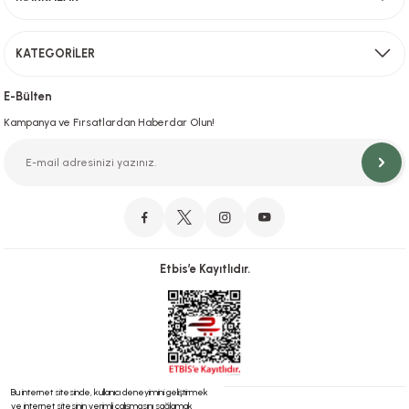
Gönder
KATEGORİLER
Hızlı Teslimat
İstanbul İçi Aynı Gün Teslimat
E-Bülten
Kampanya ve Fırsatlardan Haberdar Olun!
Orjinal Ürün Garantisi
Orijinal Ürün Garantisiyle Sorunsuz Alışverişin Adresi.
Etbis’e Kayıtlıdır.
Güvenli Alışveriş
İletişim
256 Bit SSL ve iyzico ile Güvenli Alışveriş
Bizimle iletişime geçebilirsiniz!
Bu internet sitesinde, kullanıcı deneyimini geliştirmek
ve internet sitesinin verimli çalışmasını sağlamak