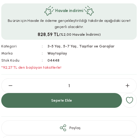
ar
r
e
i
Havale indirimi
Bu ürün için Havale ile ödeme gerçekleştirildiği takdirde aşağıdaki ücret
lar
ları
ye Ekipmanları
ü
oslar
geçerli olacaktır.
828,59 TL
(%2,00 Havale İndirimi)
bilyaları
ncakları
Kategori
3-5 Yaş
,
5-7 Yaş
,
Taşıtlar ve Garajlar
esuarları
arı
ılıfları
Marka
Waytoplay
Stok Kodu
04448
*92,27 TL den başlayan taksitlerle!
k Aksesuarları
arı
lükleri
r
ı
lükleri
rı
ar
sı
Sepete Ekle
ı
Paylaş
ı