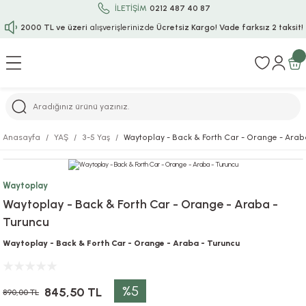
İLETİŞİM
0212 487 40 87
2000 TL ve üzeri
alışverişlerinizde
Ücretsiz Kargo!
Vade farksız 2 taksit!
Geri Dön
Geri Dön
Geri Dön
Geri Dön
Geri Dön
Geri Dön
Geri Dön
Geri Dön
Geri Dön
rı
uru
i
ı
epçe
Anasayfa
YAŞ
3-5 Yaş
Waytoplay - Back & Forth Car - Orange - Arab
r
rı
 / Tattoos
leri
e
Waytoplay
ları
uarlar
Koruma
ık-Bıçak
e
Waytoplay - Back & Forth Car - Orange - Araba -
Turuncu
aklar
asyon Oyunları
ksesuarları
alzemeleri
bakları-Kase
rli Charm Bileklik
Waytoplay - Back & Forth Car - Orange - Araba - Turuncu
ğu
arları
lir İsimli Çocuk Altın Bileklik
%5
ri
antası
ünleri
845,50 TL
890,00 TL