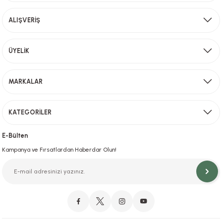
Ürün fiyatı diğer sitelerden daha pahalı.
ALIŞVERİŞ
Bu ürüne benzer farklı alternatifler olmalı.
Aynı Gün Kargo
ÜYELİK
Sevkiyat depomuzda olan ürünler için hafta içi saat 15,00' a kadar verilen sipariş
MARKALAR
Gönder
KATEGORİLER
Hızlı Teslimat
İstanbul İçi Aynı Gün Teslimat
E-Bülten
Kampanya ve Fırsatlardan Haberdar Olun!
Orjinal Ürün Garantisi
Orijinal Ürün Garantisiyle Sorunsuz Alışverişin Adresi.