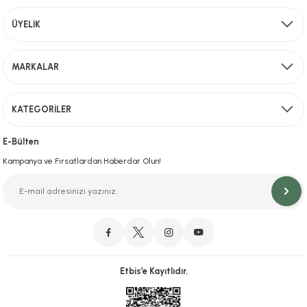
Aynı Gün Kargo
ÜYELİK
Sevkiyat depomuzda olan ürünler için hafta içi saat 15,00' a kadar verilen sipariş
MARKALAR
Gönder
KATEGORİLER
Hızlı Teslimat
İstanbul İçi Aynı Gün Teslimat
E-Bülten
Kampanya ve Fırsatlardan Haberdar Olun!
Orjinal Ürün Garantisi
Orijinal Ürün Garantisiyle Sorunsuz Alışverişin Adresi.
Etbis’e Kayıtlıdır.
Güvenli Alışveriş
İletişim