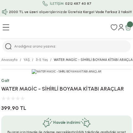
İLETİŞİM
0212 487 40 87
2000 TL ve üzeri
alışverişlerinizde
Ücretsiz Kargo!
Vade farksız 2 taksit!
Geri Dön
Geri Dön
Geri Dön
Geri Dön
Geri Dön
Geri Dön
Geri Dön
Geri Dön
Geri Dön
rı
uru
i
ı
epçe
Anasayfa
YAŞ
3-5 Yaş
WATER MAGİC - SİHİRLİ BOYAMA KİTABI ARAÇLA
r
rı
 / Tattoos
leri
e
Galt
ları
uarlar
Koruma
ık-Bıçak
e
WATER MAGİC - SİHİRLİ BOYAMA KİTABI ARAÇLAR
aklar
asyon Oyunları
ksesuarları
alzemeleri
bakları-Kase
rli Charm Bileklik
399,90 TL
ğu
arları
lir İsimli Çocuk Altın Bileklik
Havale indirimi
ri
antası
ünleri
Bu ürün için Havale ile ödeme gerçekleştirildiği takdirde aşağıdaki ücret