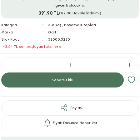
geçerli olacaktır.
ar
r
e
i
391,90 TL
(%2,00 Havale İndirimi)
lar
ları
ye Ekipmanları
ü
oslar
Kategori
3-5 Yaş
,
Boyama Kitapları
Marka
Galt
bilyaları
ncakları
Stok Kodu
52000.0230
*43,64 TL den başlayan taksitlerle!
esuarları
arı
ılıfları
k Aksesuarları
arı
lükleri
Sepete Ekle
r
ı
lükleri
rı
ar
sı
Paylaş
ı
Fiyatı Düşünce Haber Ver
ı