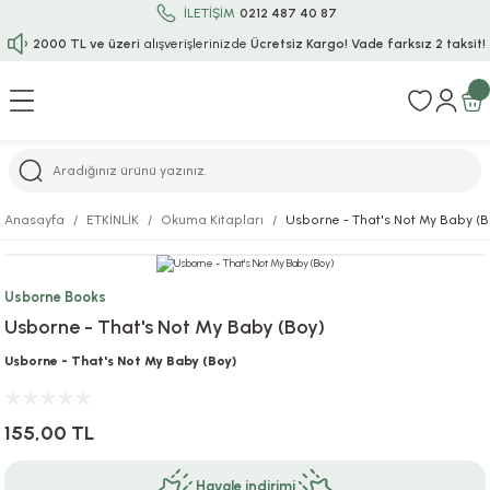
İLETİŞİM
0212 487 40 87
2000 TL ve üzeri
alışverişlerinizde
Ücretsiz Kargo!
Vade farksız 2 taksit!
Geri Dön
Geri Dön
Geri Dön
Geri Dön
Geri Dön
Geri Dön
Geri Dön
Geri Dön
Geri Dön
rı
uru
i
ı
epçe
Anasayfa
ETKİNLİK
Okuma Kitapları
Usborne - That's Not My Baby (B
r
rı
 / Tattoos
leri
e
Usborne Books
ları
uarlar
Koruma
ık-Bıçak
e
Usborne - That's Not My Baby (Boy)
aklar
asyon Oyunları
ksesuarları
alzemeleri
bakları-Kase
rli Charm Bileklik
Usborne - That's Not My Baby (Boy)
ğu
arları
lir İsimli Çocuk Altın Bileklik
155,00 TL
ri
antası
ünleri
Havale indirimi