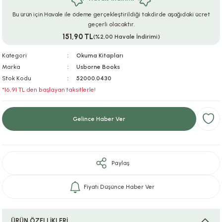
ar
r
e
i
Bu ürün için Havale ile ödeme gerçekleştirildiği takdirde aşağıdaki ücret
geçerli olacaktır.
151,90 TL
lar
ları
ye Ekipmanları
ü
oslar
(%2,00 Havale İndirimi)
Kategori
Okuma Kitapları
bilyaları
ncakları
Marka
Usborne Books
Stok Kodu
52000.0430
esuarları
arı
ılıfları
*16,91 TL den başlayan taksitlerle!
k Aksesuarları
arı
lükleri
Gelince Haber Ver
r
ı
lükleri
rı
ar
sı
Paylaş
ı
Fiyatı Düşünce Haber Ver
ı
ÜRÜN ÖZELLİKLERİ