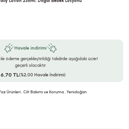
ily Lotion 236ml. Doğal Bebek Losyonu
Havale indirimi
 ile ödeme gerçekleştirildiği takdirde aşağıdaki ücret
geçerli olacaktır.
56,70 TL
(%2,00 Havale İndirimi)
az Ürünleri
,
Cilt Bakımı ve Koruma
,
Yenidoğan
!