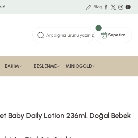
it!
Blog
Sepetim
BAKIM
BESLENME
MINIOGOLD
t Baby Daily Lotion 236ml. Doğal Bebek