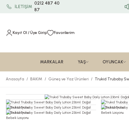
0212 487 40
İLETİŞİM
87
Kayıt Ol / Üye Girişi
Favorilerim
MARKALAR
YAŞ
OYUNCAK
Anasayfa
BAKIM
Güneş ve Yaz Ürünleri
Trukid Trubaby Sw