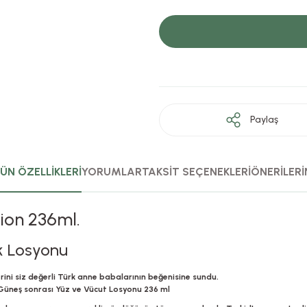
Paylaş
ÜN ÖZELLİKLERİ
YORUMLAR
TAKSİT SEÇENEKLERİ
ÖNERİLERİ
ion 236ml.
k Losyonu
rini siz değerli Türk anne babalarının beğenisine sundu.
neş sonrası Yüz ve Vücut Losyonu 236 ml