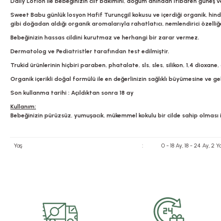
Daily Lotion ile bebeğinizin cilt bakımını, doğum anından itibaren güne
Sweet Babu günlük losyon Hafif Turunçgil kokusu ve içerdiği organik, hindi
gibi doğadan aldığı organik aromalarıyla rahatlatıcı, nemlendirici özelliğe
Bebeğinizin hassas cildini kurutmaz ve herhangi bir zarar vermez.
Dermatolog ve Pediatristler tarafından test edilmiştir.
Trukid ürünlerinin hiçbiri paraben, phatalate, sls, sles, silikon, 1,4 dioxa
Organik içerikli doğal formülü ile en değerlinizin sağlıklı büyümesine ve g
Son kullanma tarihi : Açıldıktan sonra 18 ay
Kullanım:
Bebeğinizin pürüzsüz, yumuşacık, mükemmel kokulu bir cilde sahip olması
Yaş
:
0 - 18 Ay, 18 - 24 Ay, 
Bu ürünün fiyat bilgisi, resim, ürün açıklamalarında ve diğer konularda yete
Görüş ve önerileriniz için teşekkür ederiz.
Ürün resmi kalitesiz, bozuk veya görüntülenemiyor.