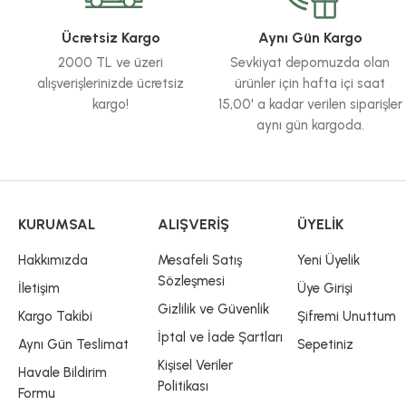
Ürün açıklamasında eksik bilgiler bulunuyor.
Ürün bilgilerinde hatalar bulunuyor.
Ücretsiz Kargo
Aynı Gün Kargo
Ürün fiyatı diğer sitelerden daha pahalı.
2000 TL ve üzeri
Sevkiyat depomuzda olan
Bu ürüne benzer farklı alternatifler olmalı.
alışverişlerinizde ücretsiz
ürünler için hafta içi saat
kargo!
15,00' a kadar verilen siparişler
aynı gün kargoda.
KURUMSAL
ALIŞVERİŞ
ÜYELİK
Hakkımızda
Mesafeli Satış
Yeni Üyelik
Sözleşmesi
İletişim
Üye Girişi
Gizlilik ve Güvenlik
Kargo Takibi
Şifremi Unuttum
İptal ve İade Şartları
Aynı Gün Teslimat
Sepetiniz
Kişisel Veriler
Havale Bildirim
Politikası
Formu