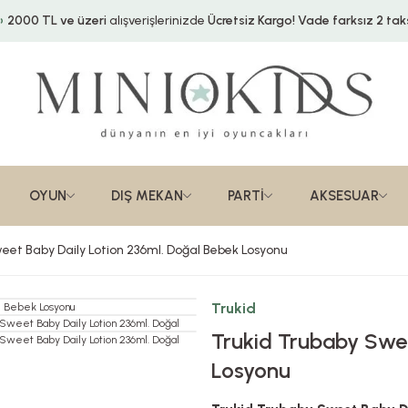
2000 TL ve üzeri
alışverişlerinizde
Ücretsiz Kargo!
Vade farksız 2 taks
OYUN
DIŞ MEKAN
PARTİ
AKSESUAR
eet Baby Daily Lotion 236ml. Doğal Bebek Losyonu
Trukid
Trukid Trubaby Swee
Losyonu