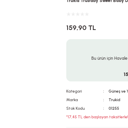
Trukid Trubaby Sweet Baby Da
159,90 TL
Bu ürün için Havale
1
Kategori
Güneş ve Y
Marka
Trukid
Stok Kodu
01255
*17,45 TL den başlayan taksitlerle