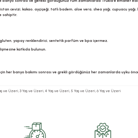
ş ve banyo sonrası ve gerekli gördüğünüz tüm zamanlarda Trukid'e emanet edi
stan cevizi, kakao, ayçiçeği, tatlı badem, aloe vera, shea yağı, cupuacu yağı,
 sahiptir.
ne, gluten, yapay renklendirici, sentetik parfüm ve bpa içermez.
elişmesine katkıda bulunun.
 için her banyo bakımı sonrası ve grekli gördüğünüz her zamanlarda uyku ön
2 Yaş ve Üzeri, 3 Yaş ve Üzeri, 4 Yaş ve Üzeri, 5 Yaş ve Üzeri, 6 Yaş ve Üzeri
rsiz gördüğünüz noktaları öneri formunu kullanarak tarafımıza iletebilirsiniz.
Bu ürüne ilk yorumu siz yapın!