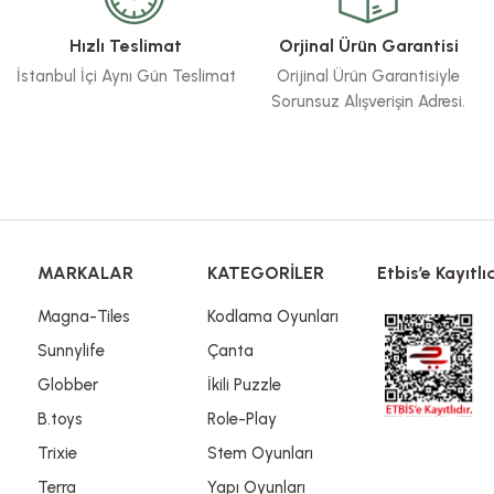
Yorum Yaz
Hızlı Teslimat
Orjinal Ürün Garantisi
İstanbul İçi Aynı Gün Teslimat
Orijinal Ürün Garantisiyle
Sorunsuz Alışverişin Adresi.
Gönder
MARKALAR
KATEGORİLER
Etbis’e Kayıtlıd
Magna-Tiles
Kodlama Oyunları
Sunnylife
Çanta
Globber
İkili Puzzle
B.toys
Role-Play
Trixie
Stem Oyunları
Terra
Yapı Oyunları