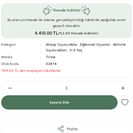
ar
r
e
i
Havale indirimi
Bu ürün için Havale ile ödeme gerçekleştirildiği takdirde aşağıdaki ücret
lar
ları
ye Ekipmanları
ü
oslar
geçerli olacaktır.
4.410,00 TL
(%2,00 Havale İndirimi)
bilyaları
ncakları
Kategori
Ahşap Oyuncaklar
,
Eğlenceli Oyunlar
,
Aktivite
Oyuncakları
,
3-5 Yaş
esuarları
arı
ılıfları
Marka
Trixie
Stok Kodu
02874
k Aksesuarları
arı
lükleri
*491,06 TL den başlayan taksitlerle!
r
ı
lükleri
rı
ar
sı
Sepete Ekle
ı
ı
Paylaş