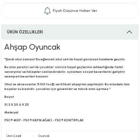
Fiyatı Düşünce Haber Ver
i
ÜRÜN ÖZELLİKLERİ
Ahşap Oyuncak
i
"Şimdi okul zamani! Bu eğlenceli okul seti ile hayal gücünüzü harekete geçirin.
Bu ürün yaratici set ile çocuklar; sinirsiz hayal güçlerinin rehberliğinde farkli
senaryolar ve hikayeler canlandirabilir, oynarken sosyal becerilerini geliştirir
ve empati becerileri kazanir.
su
Okul ve aksesuarlar %100 fsc© sertifikali ahşaptan yapilmiştir. Bu üründeki tüm
boyalar su bazlidir, çocuklar için güvenlidir ve toksik ürün içermez. "
Boyut
31,3 X 20,6 X 25
Materyal
FSC® MDF - FSC® KAYIN AĞACI - FSC® KONTRPLAK
Ürün Çeşidi
:
Oyuncak