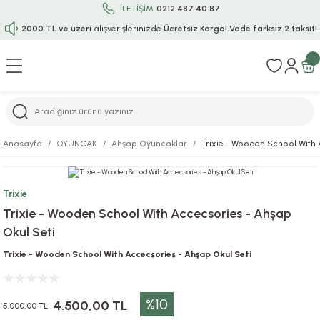
İLETİŞİM
0212 487 40 87
2000 TL ve üzeri
alışverişlerinizde
Ücretsiz Kargo!
Vade farksız 2 taksit!
Geri Dön
Geri Dön
Geri Dön
Geri Dön
Geri Dön
Geri Dön
Geri Dön
Geri Dön
Geri Dön
rı
uru
i
ı
epçe
Anasayfa
OYUNCAK
Ahşap Oyuncaklar
Trixie - Wooden School With 
r
rı
 / Tattoos
leri
e
Trixie
ları
uarlar
Koruma
ık-Bıçak
e
Trixie - Wooden School With Accecsories - Ahşap
Okul Seti
aklar
asyon Oyunları
ksesuarları
alzemeleri
bakları-Kase
rli Charm Bileklik
Trixie - Wooden School With Accecsories - Ahşap Okul Seti
ğu
arları
lir İsimli Çocuk Altın Bileklik
%10
ri
antası
ünleri
4.500,00 TL
5.000,00 TL