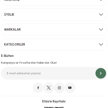
Bu ürüne benzer farklı alternatifler olmalı.
Aynı Gün Kargo
ÜYELİK
Sevkiyat depomuzda olan ürünler için hafta içi saat 15,00' a kadar verilen sipariş
MARKALAR
Gönder
KATEGORİLER
Hızlı Teslimat
İstanbul İçi Aynı Gün Teslimat
E-Bülten
Kampanya ve Fırsatlardan Haberdar Olun!
Orjinal Ürün Garantisi
Orijinal Ürün Garantisiyle Sorunsuz Alışverişin Adresi.
Etbis’e Kayıtlıdır.