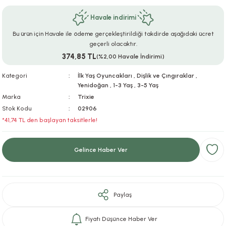
ar
r
e
i
Havale indirimi
Bu ürün için Havale ile ödeme gerçekleştirildiği takdirde aşağıdaki ücret
lar
ları
ye Ekipmanları
ü
oslar
geçerli olacaktır.
374,85 TL
(%2,00 Havale İndirimi)
bilyaları
ncakları
Kategori
İlk Yaş Oyuncakları
,
Dişlik ve Çıngıraklar
,
Yenidoğan
,
1-3 Yaş
,
3-5 Yaş
esuarları
arı
ılıfları
Marka
Trixie
Stok Kodu
02906
k Aksesuarları
arı
lükleri
*41,74 TL den başlayan taksitlerle!
r
ı
lükleri
Gelince Haber Ver
rı
ar
sı
ı
Paylaş
ı
Fiyatı Düşünce Haber Ver