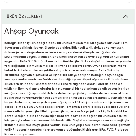
ÜRÜN ÖZELLİKLERİ
i
Ahşap Oyuncak
Bebeğinizin en iyi arkadaşı olacak bu ürünler mükemmel bir eğlence sunuyor! Tüm
duyuların gelişimini büyük ölçüde destekler. Eğlenceli şekli, dokusu ve yumuşak
i
dokunuşu, yeni doğanların ve bebeklerin çevrelerini elleriyle ve ağızlarıyla
keşfetmelerini sağlar. Oyuncaklar diş kaşıyıcı ve banyo oyuncağı olarak kullanıma
uygundur. Ürün %100 doğal kauçuktan üretilmiştir. Saf ve doğal malzeme sayesinde
yeni doğanlar için mükemmel bir ilk oyuncak görevi görür. Oyuncaklar hafiftir ve
bebeklerin kolayca kavrayabilmesi için özenle tasarlanmıştır. Bebeğiniz diş
çıkarırken ağrıyan diş etlerini yatıştırıcı bir etkiye sahiptir. Bebeğiniz oyuncağın
yumuşak malzemesini ve farklı dokuları çiğneyerek diş eti ağrısını hafifletebilir ve
su
diş çıkarmanın farklı aşamalarındaki rahatsızlığından önemli ölçüde daha az
etkilenir. Hem yeni anne olanlar için mükemmel bir hediye hem de aileye yeni katılan
miniğin en sevdiği oyuncak! Üstelik daha ileri yaştaki çocuklar da bu oyuncaklara
bayılacak! Küvetteki eğlenceli zamanların en tercih edilen arkadaşı! Oyuncağın açık
bir yeri bulunmaz, bu sayede oyuncağın içinde küf oluşmasından endişelenmenize
gerek kalmaz. Tüm ürünler bebekler için tamamen zararsız olan su bazlı boyalarla
özenle elle boyanmıştır. Elle boyama işlemi, renk ve/veya şekilde küçük farklılıklar
görebileceğiniz için her oyuncağın benzersiz olmasını sağlar. Bu ürünlerin bakımı
için yüzeyi sabunlu su ve nemli bir bezle silin. Doğal malzemeye zarar vereceği için
ürünleri sterilize etmeye gerek yoktur. Tüm ürün yelpazesi zararlı maddeler içermez
ve EN71 güvenlik standartlarına uygun olduğundur. Hiçbir ürün BPA, PVC, Ftalat ve
Nitrozamin içermez.