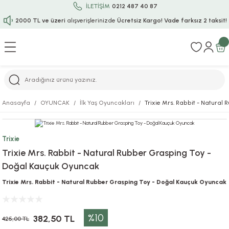
İLETİŞİM
0212 487 40 87
2000 TL ve üzeri
alışverişlerinizde
Ücretsiz Kargo!
Vade farksız 2 taksit!
Geri Dön
Geri Dön
Geri Dön
Geri Dön
Geri Dön
Geri Dön
Geri Dön
Geri Dön
Geri Dön
rı
uru
i
ı
epçe
Anasayfa
OYUNCAK
İlk Yaş Oyuncakları
Trixie Mrs. Rabbit - Natura
r
rı
 / Tattoos
leri
e
Trixie
ları
uarlar
Koruma
ık-Bıçak
e
Trixie Mrs. Rabbit - Natural Rubber Grasping Toy -
Doğal Kauçuk Oyuncak
aklar
asyon Oyunları
ksesuarları
alzemeleri
bakları-Kase
rli Charm Bileklik
Trixie Mrs. Rabbit - Natural Rubber Grasping Toy - Doğal Kauçuk Oyuncak
ğu
arları
lir İsimli Çocuk Altın Bileklik
%10
ri
antası
ünleri
382,50 TL
425,00 TL