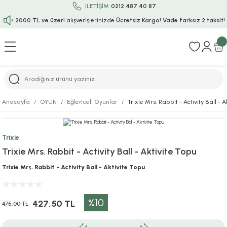
İLETİŞİM
0212 487 40 87
2000 TL ve üzeri
alışverişlerinizde
Ücretsiz Kargo!
Vade farksız 2 taksit!
Geri Dön
Geri Dön
Geri Dön
Geri Dön
Geri Dön
Geri Dön
Geri Dön
Geri Dön
Geri Dön
rı
uru
i
ı
epçe
Anasayfa
OYUN
Eğlenceli Oyunlar
Trixie Mrs. Rabbit - Activity Ball - 
r
rı
 / Tattoos
leri
e
Trixie
ları
uarlar
Koruma
ık-Bıçak
e
Trixie Mrs. Rabbit - Activity Ball - Aktivite Topu
aklar
asyon Oyunları
ksesuarları
alzemeleri
bakları-Kase
rli Charm Bileklik
Trixie Mrs. Rabbit - Activity Ball - Aktivite Topu
ğu
arları
lir İsimli Çocuk Altın Bileklik
%10
427,50 TL
475,00 TL
ri
antası
ünleri