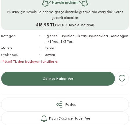
Havale indirimi
ar
r
e
i
Bu ürün için Havale ile ödeme gerçekleştirildiği takdirde aşağıdaki ücret
geçerli olacaktır.
lar
ları
ye Ekipmanları
ü
oslar
418,95 TL
(%2,00 Havale İndirimi)
bilyaları
ncakları
Kategori
Eğlenceli Oyunlar
,
İlk Yaş Oyuncakları
,
Yenidoğan
,
1-3 Yaş
,
3-5 Yaş
Marka
Trixie
esuarları
arı
ılıfları
Stok Kodu
02928
*46,65 TL den başlayan taksitlerle!
k Aksesuarları
arı
lükleri
r
ı
lükleri
Gelince Haber Ver
rı
ar
sı
Paylaş
ı
Fiyatı Düşünce Haber Ver
ı