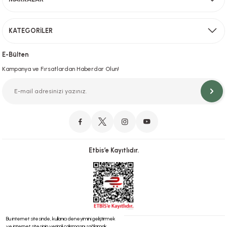
Gönder
KATEGORİLER
Hızlı Teslimat
İstanbul İçi Aynı Gün Teslimat
E-Bülten
Kampanya ve Fırsatlardan Haberdar Olun!
Orjinal Ürün Garantisi
Orijinal Ürün Garantisiyle Sorunsuz Alışverişin Adresi.
Etbis’e Kayıtlıdır.
Güvenli Alışveriş
İletişim
256 Bit SSL ve iyzico ile Güvenli Alışveriş
Bizimle iletişime geçebilirsiniz!
Bu internet sitesinde, kullanıcı deneyimini geliştirmek
ve internet sitesinin verimli çalışmasını sağlamak