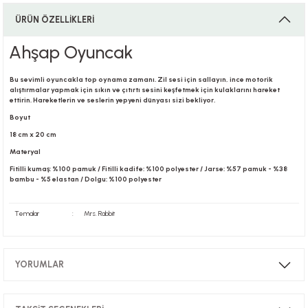
ÜRÜN ÖZELLİKLERİ
i
Ahşap Oyuncak
Bu sevimli oyuncakla top oynama zamanı. Zil sesi için sallayın, ince motorik
alıştırmalar yapmak için sıkın ve çıtırtı sesini keşfetmek için kulaklarını hareket
ettirin. Hareketlerin ve seslerin yepyeni dünyası sizi bekliyor.
i
Boyut
18 cm x 20 cm
Materyal
Fitilli kumaş: %100 pamuk / Fitilli kadife: %100 polyester / Jarse: %57 pamuk - %38
bambu - %5 elastan / Dolgu: %100 polyester
su
Temalar
:
Mrs. Rabbit
YORUMLAR