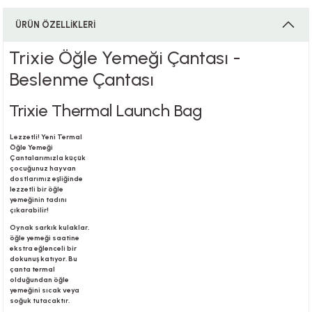
ÜRÜN ÖZELLİKLERİ
i
Trixie Öğle Yemeği Çantası -
Beslenme Çantası
Trixie Thermal Launch Bag
i
Lezzetli! Yeni Termal
Öğle Yemeği
Çantalarımızla küçük
çocuğunuz hayvan
dostlarımız eşliğinde
su
lezzetli bir öğle
yemeğinin tadını
çıkarabilir!
Oynak sarkık kulaklar,
öğle yemeği saatine
ekstra eğlenceli bir
dokunuş katıyor. Bu
çanta termal
olduğundan öğle
yemeğini sıcak veya
soğuk tutacaktır.