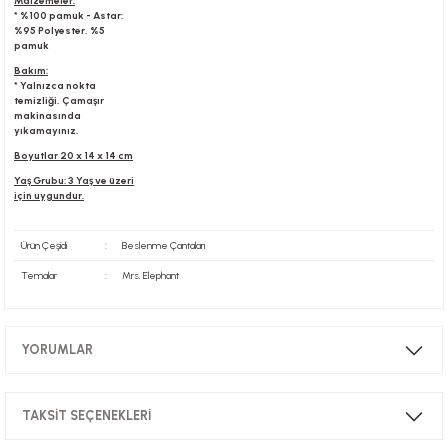
Malzemeler:
* %100 pamuk - Astar:
%95 Polyester, %5
pamuk
Bakım:
* Yalnızca nokta
temizliği, Çamaşır
makinasında
yıkamayınız.
Boyutlar 20 x 14 x 14 cm
Yaş Grubu: 3 Yaş ve üzeri
için uygundur.
Ürün Çeşidi
:
Beslenme Çantaları
Temalar
:
Mrs. Elephant
YORUMLAR
TAKSİT SEÇENEKLERİ
Bu ürüne ilk yorumu siz yapın!