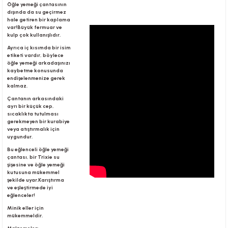
Öğle yemeği çantasının
dışında da su geçirmez
hale getiren bir kaplama
var!Büyük fermuar ve
r
kulp çok kullanışlıdır.
Ayrıca iç kısımda bir isim
etiketi vardır, böylece
öğle yemeği arkadaşınızı
kaybetme konusunda
endişelenmenize gerek
kalmaz.
Çantanın arkasındaki
ayrı bir küçük cep,
sıcaklıkta tutulması
gerekmeyen bir kurabiye
veya atıştırmalık için
uygundur.
Bu eğlenceli öğle yemeği
çantası, bir Trixie su
şişesine ve öğle yemeği
kutusuna mükemmel
şekilde uyar.Karıştırma
ve eşleştirmede iyi
eğlenceler!
Minik eller için
mükemmeldir.