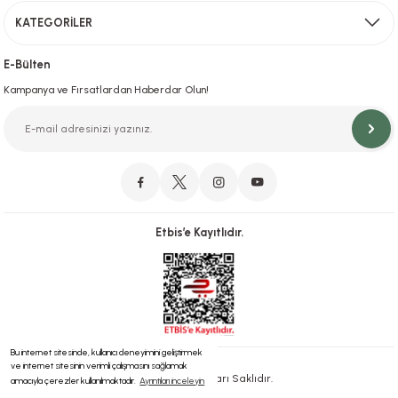
KATEGORİLER
Hızlı Teslimat
İstanbul İçi Aynı Gün Teslimat
E-Bülten
Kampanya ve Fırsatlardan Haberdar Olun!
Orjinal Ürün Garantisi
Orijinal Ürün Garantisiyle Sorunsuz Alışverişin Adresi.
Etbis’e Kayıtlıdır.
Güvenli Alışveriş
İletişim
256 Bit SSL ve iyzico ile Güvenli Alışveriş
Bizimle iletişime geçebilirsiniz!
Bu internet sitesinde, kullanıcı deneyimini geliştirmek
ve internet sitesinin verimli çalışmasını sağlamak
® 2023 | Tüm Hakları Saklıdır.
amacıyla çerezler kullanılmaktadır.
Ayrıntıları inceleyin