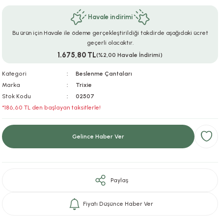
ar
r
e
i
Havale indirimi
Bu ürün için Havale ile ödeme gerçekleştirildiği takdirde aşağıdaki ücret
lar
ları
ye Ekipmanları
ü
oslar
geçerli olacaktır.
1.675,80 TL
(%2,00 Havale İndirimi)
bilyaları
ncakları
Kategori
Beslenme Çantaları
esuarları
arı
ılıfları
Marka
Trixie
Stok Kodu
02507
*186,60 TL den başlayan taksitlerle!
k Aksesuarları
arı
lükleri
r
ı
lükleri
Gelince Haber Ver
rı
ar
sı
Paylaş
ı
Fiyatı Düşünce Haber Ver
ı