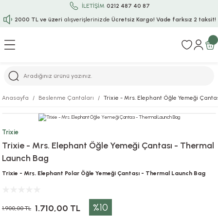
İLETİŞİM
0212 487 40 87
2000 TL ve üzeri
alışverişlerinizde
Ücretsiz Kargo!
Vade farksız 2 taksit!
Geri Dön
Geri Dön
Geri Dön
Geri Dön
Geri Dön
Geri Dön
Geri Dön
Geri Dön
Geri Dön
rı
uru
i
ı
epçe
Anasayfa
Beslenme Çantaları
Trixie - Mrs. Elephant Öğle Yemeği Çant
r
rı
 / Tattoos
leri
e
Trixie
ları
uarlar
Koruma
ık-Bıçak
e
Trixie - Mrs. Elephant Öğle Yemeği Çantası - Thermal
Launch Bag
aklar
asyon Oyunları
ksesuarları
alzemeleri
bakları-Kase
rli Charm Bileklik
Trixie - Mrs. Elephant Polar Öğle Yemeği Çantası - Thermal Launch Bag
ğu
arları
lir İsimli Çocuk Altın Bileklik
%10
ri
antası
ünleri
1.710,00 TL
1.900,00 TL