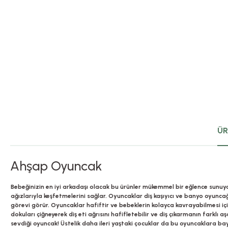
ÜR
Ahşap Oyuncak
Bebeğinizin en iyi arkadaşı olacak bu ürünler mükemmel bir eğlence sunuyor
ağızlarıyla keşfetmelerini sağlar. Oyuncaklar diş kaşıyıcı ve banyo oyun
görevi görür. Oyuncaklar hafiftir ve bebeklerin kolayca kavrayabilmesi için
dokuları çiğneyerek diş eti ağrısını hafifletebilir ve diş çıkarmanın farkl
sevdiği oyuncak! Üstelik daha ileri yaştaki çocuklar da bu oyuncaklara ba