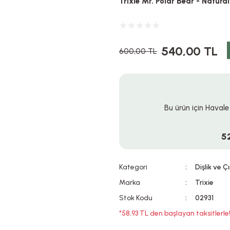
Trixie Mr. Polar Bear - Natu
540,00 TL
600,00 TL
Bu ürün için Havale
5
Kategori
Dişlik ve Ç
Marka
Trixie
Stok Kodu
02931
*58,93 TL den başlayan taksitlerle