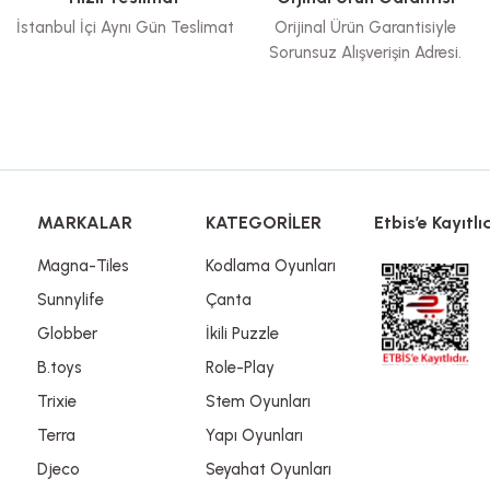
İstanbul İçi Aynı Gün Teslimat
Orijinal Ürün Garantisiyle
Sorunsuz Alışverişin Adresi.
Gönder
MARKALAR
KATEGORİLER
Etbis’e Kayıtlıd
Magna-Tiles
Kodlama Oyunları
Sunnylife
Çanta
Globber
İkili Puzzle
B.toys
Role-Play
Trixie
Stem Oyunları
Terra
Yapı Oyunları
Djeco
Seyahat Oyunları