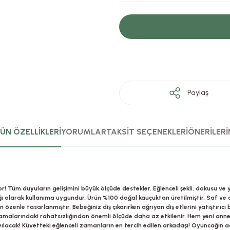
Paylaş
ÜN ÖZELLİKLERİ
YORUMLAR
TAKSİT SEÇENEKLERİ
ÖNERİLERİ
! Tüm duyuların gelişimini büyük ölçüde destekler. Eğlenceli şekli, dokusu ve 
cağı olarak kullanıma uygundur. Ürün %100 doğal kauçuktan üretilmiştir. Saf v
 özenle tasarlanmıştır. Bebeğiniz diş çıkarırken ağrıyan diş etlerini yatıştırıc
ı aşamalarındaki rahatsızlığından önemli ölçüde daha az etkilenir. Hem yeni ann
yılacak! Küvetteki eğlenceli zamanların en tercih edilen arkadaşı! Oyuncağın 