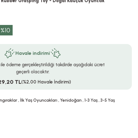
ral Rubber Grasping Toy - Doğal Kauçuk Oyuncak
%10
Havale indirimi
 ile ödeme gerçekleştirildiği takdirde aşağıdaki ücret
geçerli olacaktır.
29,20 TL
(%2,00 Havale İndirimi)
ıngıraklar
,
İlk Yaş Oyuncakları
,
Yenidoğan
,
1-3 Yaş
,
3-5 Yaş
!