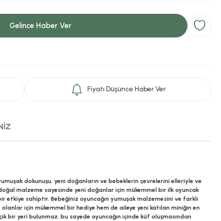
Gelince Haber Ver
Fiyatı Düşünce Haber Ver
NİZ
yumuşak dokunuşu, yeni doğanların ve bebeklerin çevrelerini elleriyle ve
e doğal malzeme sayesinde yeni doğanlar için mükemmel bir ilk oyuncak
ı bir etkiye sahiptir. Bebeğiniz oyuncağın yumuşak malzemesini ve farklı
e olanlar için mükemmel bir hediye hem de aileye yeni katılan miniğin en
açık bir yeri bulunmaz, bu sayede oyuncağın içinde küf oluşmasından