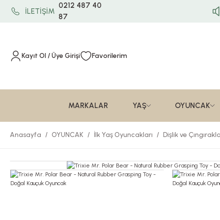
0212 487 40
İLETİŞİM
87
Kayıt Ol / Üye Girişi
Favorilerim
MARKALAR
YAŞ
OYUNCAK
Anasayfa
OYUNCAK
İlk Yaş Oyuncakları
Dişlik ve Çıngırakl