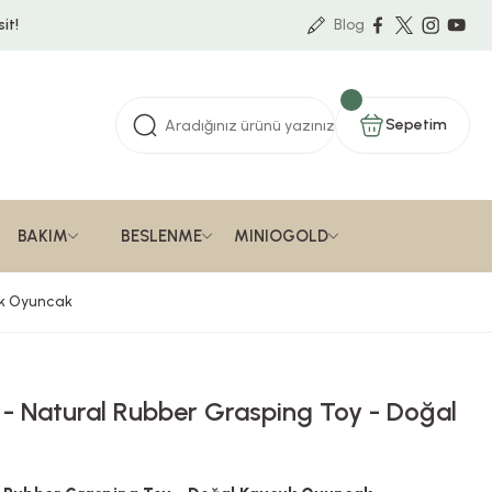
it!
Blog
Sepetim
BAKIM
BESLENME
MINIOGOLD
çuk Oyuncak
r - Natural Rubber Grasping Toy - Doğal