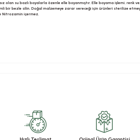
lan su bazlı boyalarla özenle elle boyanmıştır. Elle boyama işlemi, renk ve/ve
emli bir bezle silin. Doğal malzemeye zarar vereceği için ürünleri sterilize e
ve Nitrozamin içermez.
rsiz gördüğünüz noktaları öneri formunu kullanarak tarafımıza iletebilirsiniz.
Bu ürüne ilk yorumu siz yapın!
Yorum Yaz
Hızlı Teslimat
Orjinal Ürün Garantisi