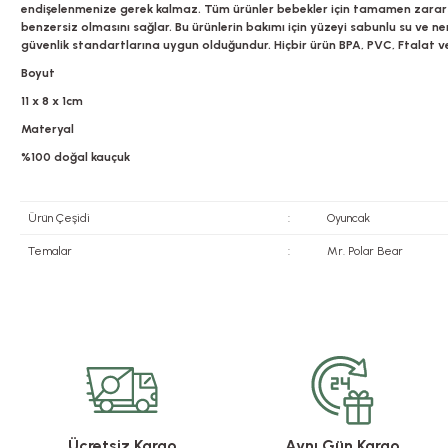
endişelenmenize gerek kalmaz. Tüm ürünler bebekler için tamamen zararsız o
benzersiz olmasını sağlar. Bu ürünlerin bakımı için yüzeyi sabunlu su ve n
güvenlik standartlarına uygun olduğundur. Hiçbir ürün BPA, PVC, Ftalat 
Boyut
11 x 8 x 1cm
Materyal
%100 doğal kauçuk
Ürün Çeşidi
:
Oyuncak
Temalar
:
Mr. Polar Bear
Bu ürünün fiyat bilgisi, resim, ürün açıklamalarında ve diğer konularda yete
Görüş ve önerileriniz için teşekkür ederiz.
Ürün resmi kalitesiz, bozuk veya görüntülenemiyor.
Ürün açıklamasında eksik bilgiler bulunuyor.
Ürün bilgilerinde hatalar bulunuyor.
Ücretsiz Kargo
Aynı Gün Kargo