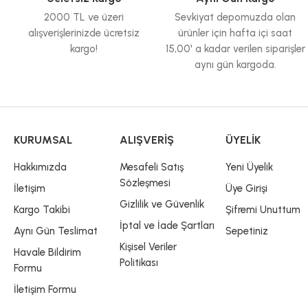
Ürün fiyatı diğer sitelerden daha pahalı.
2000 TL ve üzeri
Sevkiyat depomuzda olan
Bu ürüne benzer farklı alternatifler olmalı.
alışverişlerinizde ücretsiz
ürünler için hafta içi saat
kargo!
15,00' a kadar verilen siparişler
aynı gün kargoda.
KURUMSAL
ALIŞVERİŞ
ÜYELİK
Hakkımızda
Mesafeli Satış
Yeni Üyelik
Sözleşmesi
İletişim
Üye Girişi
Gizlilik ve Güvenlik
Kargo Takibi
Şifremi Unuttum
İptal ve İade Şartları
Aynı Gün Teslimat
Sepetiniz
Kişisel Veriler
Havale Bildirim
Politikası
Formu
İletişim Formu