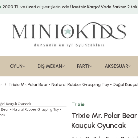
2000 TL ve üzeri
alışverişlerinizde
Ücretsiz Kargo!
Vade farksız 2 taks
OYUN
DIŞ MEKAN
PARTİ
AKSESUAR
ar
Trixie Mr. Polar Bear - Natural Rubber Grasping Toy - Doğal Kau
Trixie
Trixie Mr. Polar Bea
Kauçuk Oyuncak