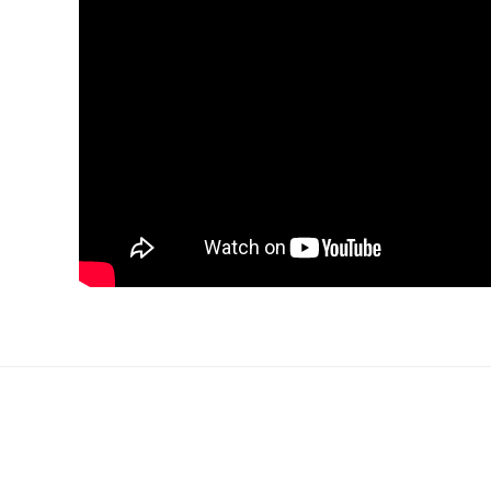
rsiz gördüğünüz noktaları öneri formunu kullanarak tarafımıza iletebilirsiniz.
Bu ürüne ilk yorumu siz yapın!