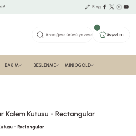
it!
Blog
Sepetim
BAKIM
BESLENME
MINIOGOLD
ear Kalem Kutusu - Rectangular
 Kutusu - Rectangular