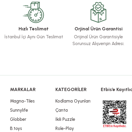
Yorum Yaz
Hızlı Teslimat
Orjinal Ürün Garantisi
İstanbul İçi Aynı Gün Teslimat
Orijinal Ürün Garantisiyle
Sorunsuz Alışverişin Adresi.
Gönder
MARKALAR
KATEGORİLER
Etbis’e Kayıtlıd
Magna-Tiles
Kodlama Oyunları
Sunnylife
Çanta
Globber
İkili Puzzle
B.toys
Role-Play