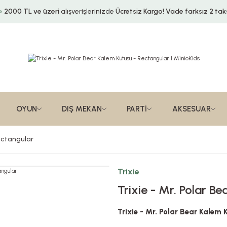
2000 TL ve üzeri
alışverişlerinizde
Ücretsiz Kargo!
Vade farksız 2 taks
OYUN
DIŞ MEKAN
PARTİ
AKSESUAR
Rectangular
Trixie
Trixie - Mr. Polar B
Trixie - Mr. Polar Bear Kalem