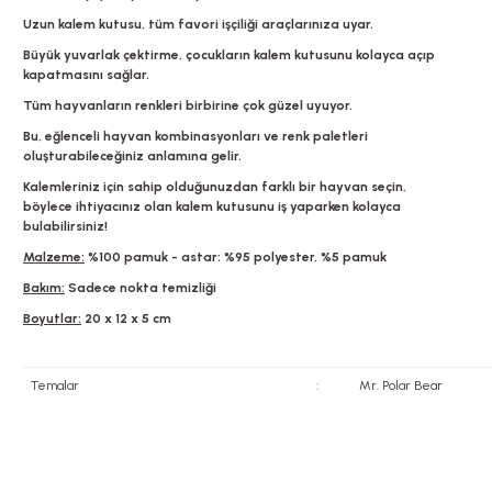
Uzun kalem kutusu, tüm favori işçiliği araçlarınıza uyar.
Büyük yuvarlak çektirme, çocukların kalem kutusunu kolayca açıp
kapatmasını sağlar.
Tüm hayvanların renkleri birbirine çok güzel uyuyor.
Bu, eğlenceli hayvan kombinasyonları ve renk paletleri
oluşturabileceğiniz anlamına gelir.
Kalemleriniz için sahip olduğunuzdan farklı bir hayvan seçin,
böylece ihtiyacınız olan kalem kutusunu iş yaparken kolayca
bulabilirsiniz!
Malzeme:
%100 pamuk - astar: %95 polyester, %5 pamuk
Bakım:
Sadece nokta temizliği
Boyutlar:
20 x 12 x 5 cm
Temalar
:
Mr. Polar Bear
Bu ürünün fiyat bilgisi, resim, ürün açıklamalarında ve diğer konularda yete
Görüş ve önerileriniz için teşekkür ederiz.