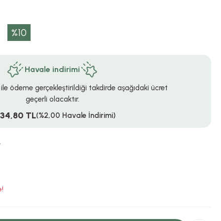
%10
Havale indirimi
 ile ödeme gerçekleştirildiği takdirde aşağıdaki ücret
geçerli olacaktır.
234,80 TL
(%2,00 Havale İndirimi)
r
e!