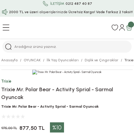
İLETİŞİM
0212 487 40 87
2000 TL ve üzeri
alışverişlerinizde
Ücretsiz Kargo!
Vade farksız 2 taksit!
Geri Dön
Geri Dön
Geri Dön
Geri Dön
Geri Dön
Geri Dön
Geri Dön
Geri Dön
Geri Dön
rı
uru
i
ı
epçe
Anasayfa
OYUNCAK
İlk Yaş Oyuncakları
Dişlik ve Çıngıraklar
Trixi
r
rı
 / Tattoos
leri
e
Trixie
ları
uarlar
Koruma
ık-Bıçak
e
Trixie Mr. Polar Bear - Activity Sprial - Sarmal
Oyuncak
aklar
asyon Oyunları
ksesuarları
alzemeleri
bakları-Kase
rli Charm Bileklik
Trixie Mr. Polar Bear - Activity Sprial - Sarmal Oyuncak
ğu
arları
lir İsimli Çocuk Altın Bileklik
%10
ri
antası
ünleri
877,50 TL
975,00 TL