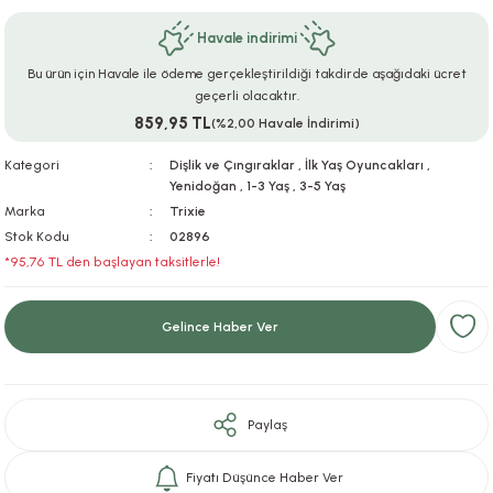
ar
r
e
i
Havale indirimi
Bu ürün için Havale ile ödeme gerçekleştirildiği takdirde aşağıdaki ücret
lar
ları
ye Ekipmanları
ü
oslar
geçerli olacaktır.
859,95 TL
(%2,00 Havale İndirimi)
bilyaları
ncakları
Kategori
Dişlik ve Çıngıraklar
,
İlk Yaş Oyuncakları
,
Yenidoğan
,
1-3 Yaş
,
3-5 Yaş
esuarları
arı
ılıfları
Marka
Trixie
Stok Kodu
02896
k Aksesuarları
arı
lükleri
*95,76 TL den başlayan taksitlerle!
r
ı
lükleri
Gelince Haber Ver
rı
ar
sı
ı
Paylaş
ı
Fiyatı Düşünce Haber Ver