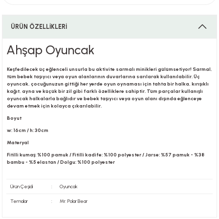
ÜRÜN ÖZELLİKLERİ
i
Ahşap Oyuncak
Keşfedilecek üç eğlenceli unsurla bu aktivite sarmalı minikleri gülümsetiyor! Sarmal,
tüm bebek taşıyıcı veya oyun alanlarının duvarlarına sarılarak kullanılabilir. Üç
i
oyuncak, çocuğunuzun gittiği her yerde oyun oynaması için tahta bir halka, kırışıklı
kağıt, ayna ve küçük bir zil gibi farklı özelliklere sahiptir. Tüm parçalar kullanışlı
oyuncak halkalarla bağlıdır ve bebek taşıyıcı veya oyun alanı dışında eğlenceye
devam etmek için kolayca çıkarılabilir.
Boyut
su
w: 16cm / h: 30cm
Materyal
Fitilli kumaş: %100 pamuk / Fitilli kadife: %100 polyester / Jarse: %57 pamuk - %38
bambu - %5 elastan / Dolgu: %100 polyester
Ürün Çeşidi
:
Oyuncak
Temalar
:
Mr. Polar Bear