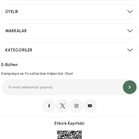
Aynı Gün Kargo
ÜYELİK
Sevkiyat depomuzda olan ürünler için hafta içi saat 15,00' a kadar verilen sipariş
MARKALAR
Gönder
KATEGORİLER
Hızlı Teslimat
İstanbul İçi Aynı Gün Teslimat
E-Bülten
Kampanya ve Fırsatlardan Haberdar Olun!
Orjinal Ürün Garantisi
Orijinal Ürün Garantisiyle Sorunsuz Alışverişin Adresi.
Etbis’e Kayıtlıdır.