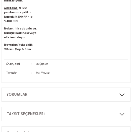
birlikte gelir.
Malzeme:
%100
paslanmaz çelik -
kapak: %100 PP - ip:
%100 PES
Bakım:
Ilık sabunlu su,
bulaşık makinesi veya
elle temizleyin.
Boyutlar:
Yükseklik
20cm- Çap 6,5cm
Ürün Çeşidi
:
Su Şişeleri
Temalar
:
Mr. Mouse
YORUMLAR
TAKSİT SEÇENEKLERİ
Bu ürüne ilk yorumu siz yapın!