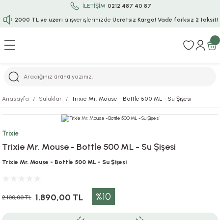
İLETİŞİM
0212 487 40 87
2000 TL ve üzeri
alışverişlerinizde
Ücretsiz Kargo!
Vade farksız 2 taksit!
Geri Dön
Geri Dön
Geri Dön
Geri Dön
Geri Dön
Geri Dön
Geri Dön
Geri Dön
Geri Dön
rı
uru
i
ı
epçe
Anasayfa
Suluklar
Trixie Mr. Mouse - Bottle 500 ML - Su Şişesi
r
rı
 / Tattoos
leri
e
Trixie
ları
uarlar
Koruma
ık-Bıçak
e
Trixie Mr. Mouse - Bottle 500 ML - Su Şişesi
aklar
asyon Oyunları
ksesuarları
alzemeleri
bakları-Kase
rli Charm Bileklik
Trixie Mr. Mouse - Bottle 500 ML - Su Şişesi
ğu
arları
lir İsimli Çocuk Altın Bileklik
%10
1.890,00 TL
2.100,00 TL
ri
antası
ünleri