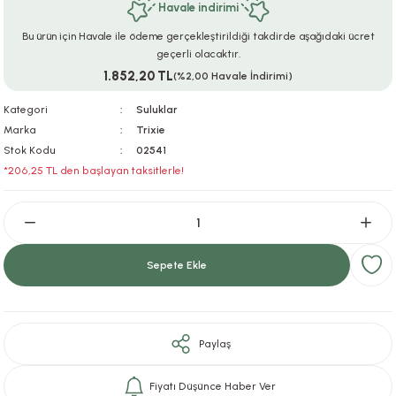
Havale indirimi
ar
r
e
i
Bu ürün için Havale ile ödeme gerçekleştirildiği takdirde aşağıdaki ücret
geçerli olacaktır.
lar
ları
ye Ekipmanları
ü
oslar
1.852,20 TL
(%2,00 Havale İndirimi)
bilyaları
ncakları
Kategori
Suluklar
Marka
Trixie
Stok Kodu
02541
esuarları
arı
ılıfları
*206,25 TL den başlayan taksitlerle!
k Aksesuarları
arı
lükleri
r
ı
lükleri
Sepete Ekle
rı
ar
sı
ı
Paylaş
ı
Fiyatı Düşünce Haber Ver