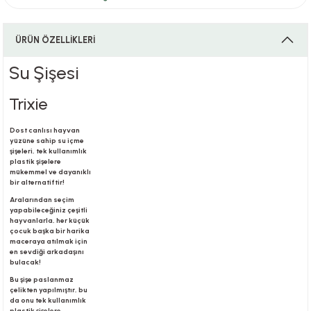
ÜRÜN ÖZELLİKLERİ
i
Su Şişesi
Trixie
i
Dost canlısı hayvan
yüzüne sahip su içme
şişeleri, tek kullanımlık
plastik şişelere
mükemmel ve dayanıklı
su
bir alternatiftir!
Aralarından seçim
yapabileceğiniz çeşitli
hayvanlarla, her küçük
çocuk başka bir harika
maceraya atılmak için
en sevdiği arkadaşını
bulacak!
Bu şişe paslanmaz
çelikten yapılmıştır, bu
da onu tek kullanımlık
plastik şişelere