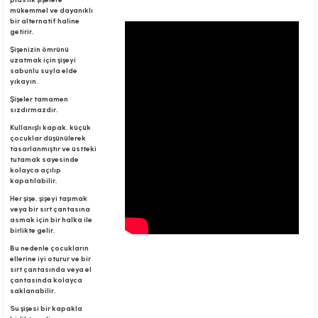
mükemmel ve dayanıklı
bir alternatif haline
getirir.
r
Şişenizin ömrünü
uzatmak için şişeyi
sabunlu suyla elde
yıkayın.
Şişeler tamamen
sızdırmazdır.
Kullanışlı kapak, küçük
çocuklar düşünülerek
tasarlanmıştır ve üstteki
tutamak sayesinde
kolayca açılıp
kapatılabilir.
Her şişe, şişeyi taşımak
veya bir sırt çantasına
asmak için bir halka ile
birlikte gelir.
Bu nedenle çocukların
ellerine iyi oturur ve bir
sırt çantasında veya el
çantasında kolayca
saklanabilir.
Su şişesi bir kapakla