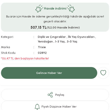
ar
r
e
i
Havale indirimi
Bu ürün için Havale ile ödeme gerçekleştirildiği takdirde aşağıdaki ücret
lar
ları
ye Ekipmanları
ü
oslar
geçerli olacaktır.
507,15 TL
(%2,00 Havale İndirimi)
bilyaları
ncakları
Kategori
Dişlik ve Çıngıraklar
,
İlk Yaş Oyuncakları
,
Yenidoğan
,
1-3 Yaş
,
3-5 Yaş
esuarları
arı
ılıfları
Marka
Trixie
Stok Kodu
02892
k Aksesuarları
arı
lükleri
*56,47 TL den başlayan taksitlerle!
r
ı
lükleri
Gelince Haber Ver
rı
ar
sı
ı
Paylaş
ı
Fiyatı Düşünce Haber Ver