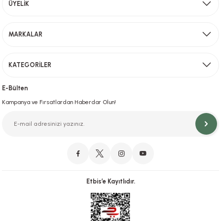
Aynı Gün Kargo
ÜYELİK
Sevkiyat depomuzda olan ürünler için hafta içi saat 15,00' a kadar verilen sipariş
MARKALAR
Gönder
KATEGORİLER
Hızlı Teslimat
İstanbul İçi Aynı Gün Teslimat
E-Bülten
Kampanya ve Fırsatlardan Haberdar Olun!
Orjinal Ürün Garantisi
Orijinal Ürün Garantisiyle Sorunsuz Alışverişin Adresi.
Etbis’e Kayıtlıdır.
Güvenli Alışveriş
İletişim
256 Bit SSL ve iyzico ile Güvenli Alışveriş
Bizimle iletişime geçebilirsiniz!