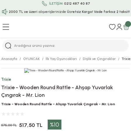
İLETİŞİM
0212 487 40 87
2000 TL ve üzeri
alışverişlerinizde
Ücretsiz Kargo!
Vade farksız 2 taksit!
Geri Dön
Geri Dön
Geri Dön
Geri Dön
Geri Dön
Geri Dön
Geri Dön
Geri Dön
Geri Dön
rı
uru
i
ı
epçe
Anasayfa
OYUNCAK
İlk Yaş Oyuncakları
Dişlik ve Çıngıraklar
Trixi
r
rı
 / Tattoos
leri
e
Trixie
ları
uarlar
Koruma
ık-Bıçak
e
Trixie - Wooden Round Rattle - Ahşap Yuvarlak
Çıngırak - Mr. Lion
aklar
asyon Oyunları
ksesuarları
alzemeleri
bakları-Kase
rli Charm Bileklik
Trixie - Wooden Round Rattle - Ahşap Yuvarlak Çıngırak - Mr. Lion
ğu
arları
lir İsimli Çocuk Altın Bileklik
%10
ri
antası
ünleri
517,50 TL
575,00 TL