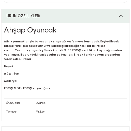
ÜRÜN ÖZELLİKLERİ
i
Ahşap Oyuncak
Minik parmaklarıyla bu yuvarlak çıngırağı keşfetmeye bayılacak. Keşfedilecek
birçok farklı parçası bulunur ve salladığınızda eğlenceli bir tıkırtı sesi
i
çıkarır. Yuvarlak çıngırak yüksek kaliteli %100 FSC© sertifikalı kayın ağacından
yapılmıştır. Bu üründeki tüm boyalar su bazlıdır. Birçok farklı hayvan arasından
tercih edebilirsiniz.
Boyut
⌀ 9 x 1,5cm
su
Materyal
FSC© MDF - FSC© kayın ağacı
Ürün Çeşidi
:
Oyuncak
Temalar
:
Mr. Lion