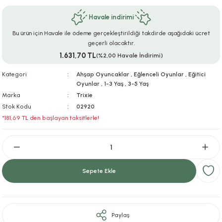
ar
r
e
i
Havale indirimi
Bu ürün için Havale ile ödeme gerçekleştirildiği takdirde aşağıdaki ücret
lar
ları
ye Ekipmanları
ü
oslar
geçerli olacaktır.
1.631,70 TL
(%2,00 Havale İndirimi)
bilyaları
ncakları
Kategori
Ahşap Oyuncaklar
,
Eğlenceli Oyunlar
,
Eğitici
Oyunlar
,
1-3 Yaş
,
3-5 Yaş
esuarları
arı
ılıfları
Marka
Trixie
Stok Kodu
02920
k Aksesuarları
arı
lükleri
*181,69 TL den başlayan taksitlerle!
r
ı
lükleri
rı
ar
sı
Sepete Ekle
ı
ı
Paylaş