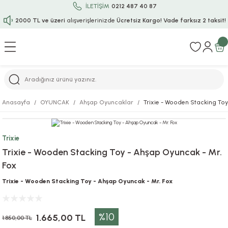
İLETİŞİM
0212 487 40 87
2000 TL ve üzeri
alışverişlerinizde
Ücretsiz Kargo!
Vade farksız 2 taksit!
Geri Dön
Geri Dön
Geri Dön
Geri Dön
Geri Dön
Geri Dön
Geri Dön
Geri Dön
Geri Dön
rı
uru
i
ı
epçe
Anasayfa
OYUNCAK
Ahşap Oyuncaklar
Trixie - Wooden Stacking Toy
r
rı
 / Tattoos
leri
e
Trixie
ları
uarlar
Koruma
ık-Bıçak
e
Trixie - Wooden Stacking Toy - Ahşap Oyuncak - Mr.
Fox
aklar
asyon Oyunları
ksesuarları
alzemeleri
bakları-Kase
rli Charm Bileklik
Trixie - Wooden Stacking Toy - Ahşap Oyuncak - Mr. Fox
ğu
arları
lir İsimli Çocuk Altın Bileklik
%10
ri
antası
ünleri
1.665,00 TL
1.850,00 TL