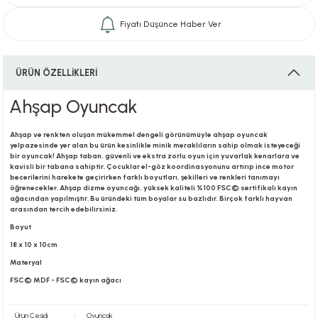
Fiyatı Düşünce Haber Ver
i
ÜRÜN ÖZELLİKLERİ
Ahşap Oyuncak
i
Ahşap ve renkten oluşan mükemmel dengeli görünümüyle ahşap oyuncak
yelpazesinde yer alan bu ürün kesinlikle minik meraklıların sahip olmak isteyeceği
bir oyuncak! Ahşap taban, güvenli ve ekstra zorlu oyun için yuvarlak kenarlara ve
kavisli bir tabana sahiptir. Çocuklar el-göz koordinasyonunu artırıp ince motor
becerilerini harekete geçirirken farklı boyutları, şekilleri ve renkleri tanımayı
su
öğrenecekler. Ahşap dizme oyuncağı, yüksek kaliteli %100 FSC© sertifikalı kayın
ağacından yapılmıştır. Bu üründeki tüm boyalar su bazlıdır. Birçok farklı hayvan
arasından tercih edebilirsiniz.
Boyut
18 x 10 x 10cm
Materyal
FSC© MDF - FSC© kayın ağacı
Ürün Çeşidi
:
Oyuncak