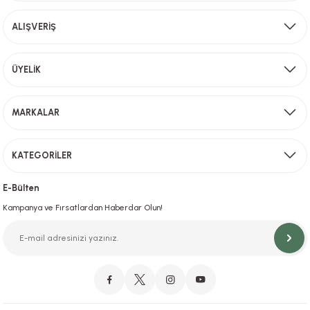
Ürün fiyatı diğer sitelerden daha pahalı.
ALIŞVERİŞ
Bu ürüne benzer farklı alternatifler olmalı.
Aynı Gün Kargo
ÜYELİK
Sevkiyat depomuzda olan ürünler için hafta içi saat 15,00' a kadar verilen sipariş
MARKALAR
Gönder
KATEGORİLER
Hızlı Teslimat
İstanbul İçi Aynı Gün Teslimat
E-Bülten
Kampanya ve Fırsatlardan Haberdar Olun!
Orjinal Ürün Garantisi
Orijinal Ürün Garantisiyle Sorunsuz Alışverişin Adresi.