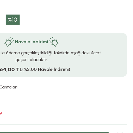
L
%10
Havale indirimi
 ile ödeme gerçekleştirildiği takdirde aşağıdaki ücret
geçerli olacaktır.
764,00 TL
(%2,00 Havale İndirimi)
Çantaları
e!