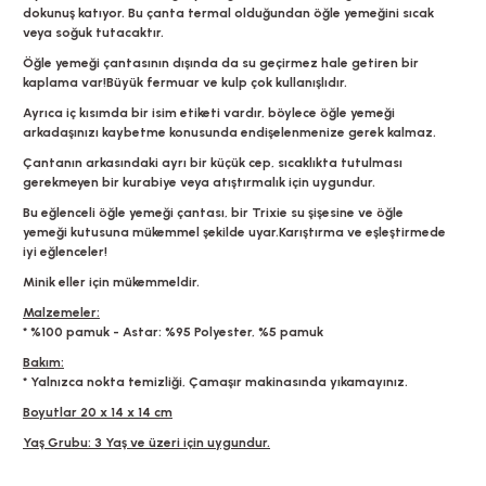
dokunuş katıyor. Bu çanta termal olduğundan öğle yemeğini sıcak
veya soğuk tutacaktır.
Öğle yemeği çantasının dışında da su geçirmez hale getiren bir
kaplama var!Büyük fermuar ve kulp çok kullanışlıdır.
Ayrıca iç kısımda bir isim etiketi vardır, böylece öğle yemeği
arkadaşınızı kaybetme konusunda endişelenmenize gerek kalmaz.
Çantanın arkasındaki ayrı bir küçük cep, sıcaklıkta tutulması
gerekmeyen bir kurabiye veya atıştırmalık için uygundur.
Bu eğlenceli öğle yemeği çantası, bir Trixie su şişesine ve öğle
yemeği kutusuna mükemmel şekilde uyar.Karıştırma ve eşleştirmede
iyi eğlenceler!
Minik eller için mükemmeldir.
Malzemeler:
* %100 pamuk - Astar: %95 Polyester, %5 pamuk
Bakım:
* Yalnızca nokta temizliği, Çamaşır makinasında yıkamayınız.
Boyutlar 20 x 14 x 14 cm
Yaş Grubu: 3 Yaş ve üzeri için uygundur.