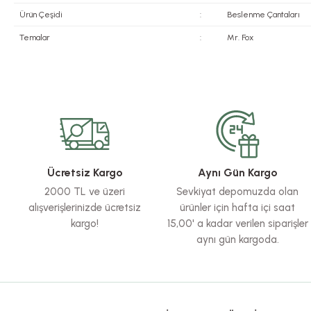
Ürün Çeşidi
:
Beslenme Çantaları
Temalar
:
Mr. Fox
Bu ürünün fiyat bilgisi, resim, ürün açıklamalarında ve diğer konularda yete
Görüş ve önerileriniz için teşekkür ederiz.
Ürün resmi kalitesiz, bozuk veya görüntülenemiyor.
Ürün açıklamasında eksik bilgiler bulunuyor.
Ürün bilgilerinde hatalar bulunuyor.
Ücretsiz Kargo
Aynı Gün Kargo
Ürün fiyatı diğer sitelerden daha pahalı.
2000 TL ve üzeri
Sevkiyat depomuzda olan
Bu ürüne benzer farklı alternatifler olmalı.
alışverişlerinizde ücretsiz
ürünler için hafta içi saat
kargo!
15,00' a kadar verilen siparişler
aynı gün kargoda.