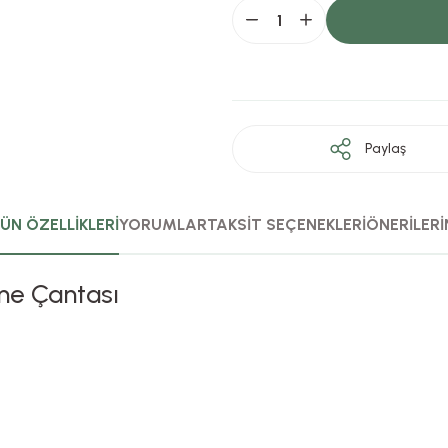
Paylaş
ÜN ÖZELLİKLERİ
YORUMLAR
TAKSİT SEÇENEKLERİ
ÖNERİLERİ
me Çantası