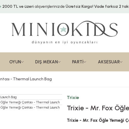
2000 TL ve üzeri
alışverişlerinizde
Ücretsiz Kargo!
Vade farksız 2 taks
OYUN
DIŞ MEKAN
PARTİ
AKSESUAR
Çantası - Thermal Launch Bag
Trixie
Trixie - Mr. Fox Öğ
Trixie - Mr. Fox Öğle Yemeği