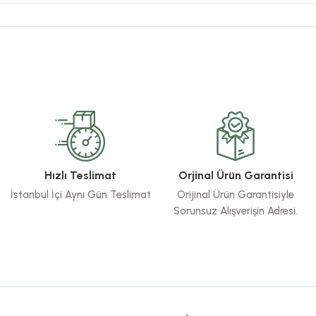
rsiz gördüğünüz noktaları öneri formunu kullanarak tarafımıza iletebilirsiniz.
Bu ürüne ilk yorumu siz yapın!
Yorum Yaz
Hızlı Teslimat
Orjinal Ürün Garantisi
İstanbul İçi Aynı Gün Teslimat
Orijinal Ürün Garantisiyle
Sorunsuz Alışverişin Adresi.
Gönder