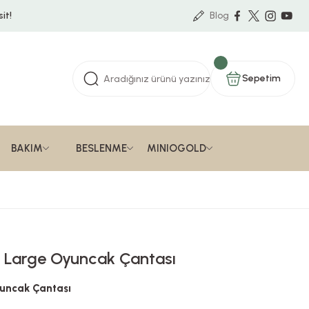
it!
Blog
Sepetim
BAKIM
BESLENME
MINIOGOLD
nt Large Oyuncak Çantası
yuncak Çantası