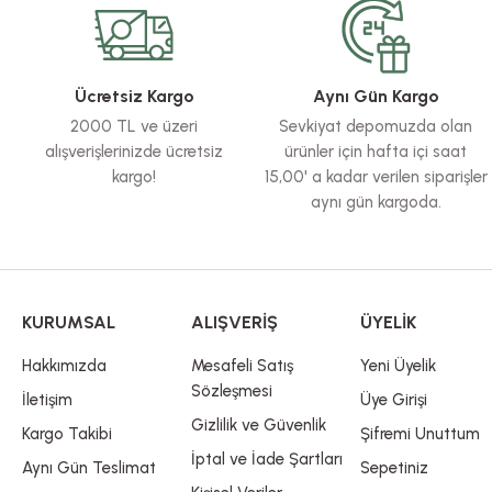
Ürün resmi kalitesiz, bozuk veya görüntülenemiyor.
Ürün açıklamasında eksik bilgiler bulunuyor.
Ürün bilgilerinde hatalar bulunuyor.
Ücretsiz Kargo
Aynı Gün Kargo
Ürün fiyatı diğer sitelerden daha pahalı.
2000 TL ve üzeri
Sevkiyat depomuzda olan
Bu ürüne benzer farklı alternatifler olmalı.
alışverişlerinizde ücretsiz
ürünler için hafta içi saat
kargo!
15,00' a kadar verilen siparişler
aynı gün kargoda.
KURUMSAL
ALIŞVERİŞ
ÜYELİK
Hakkımızda
Mesafeli Satış
Yeni Üyelik
Sözleşmesi
İletişim
Üye Girişi
Gizlilik ve Güvenlik
Kargo Takibi
Şifremi Unuttum
İptal ve İade Şartları
Aynı Gün Teslimat
Sepetiniz