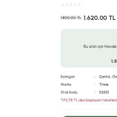
1.620,00 TL
1.800,00 TL
Bu ürün için Havale
1.
Kategori
Çanta
,
Od
Marka
Trixie
Stok Kodu
02551
*176,78 TL den başlayan taksitlerl