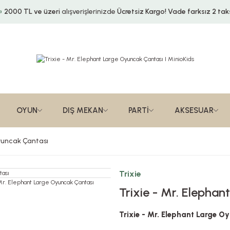
2000 TL ve üzeri
alışverişlerinizde
Ücretsiz Kargo!
Vade farksız 2 taks
OYUN
DIŞ MEKAN
PARTİ
AKSESUAR
Oyuncak Çantası
Trixie
Trixie - Mr. Elepha
Trixie - Mr. Elephant Large O