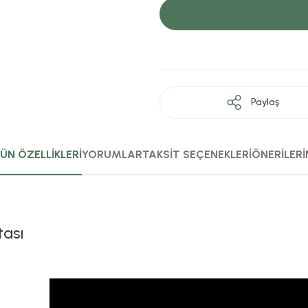
Paylaş
ÜN ÖZELLİKLERİ
YORUMLAR
TAKSİT SEÇENEKLERİ
ÖNERİLERİ
tası