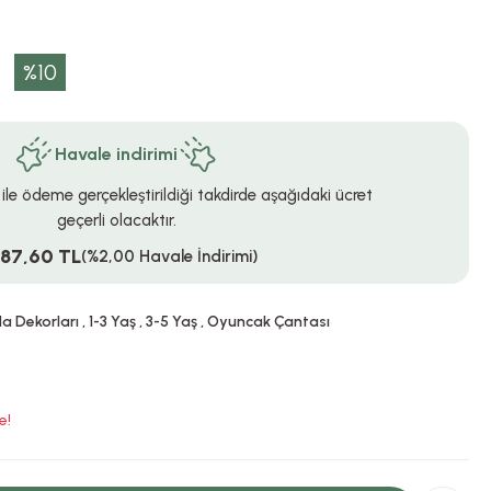
%10
Havale indirimi
 ile ödeme gerçekleştirildiği takdirde aşağıdaki ücret
geçerli olacaktır.
587,60 TL
(%2,00 Havale İndirimi)
a Dekorları
,
1-3 Yaş
,
3-5 Yaş
,
Oyuncak Çantası
e!