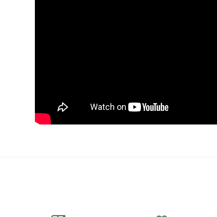
rsiz gördüğünüz noktaları öneri formunu kullanarak tarafımıza iletebilirsiniz.
Bu ürüne ilk yorumu siz yapın!