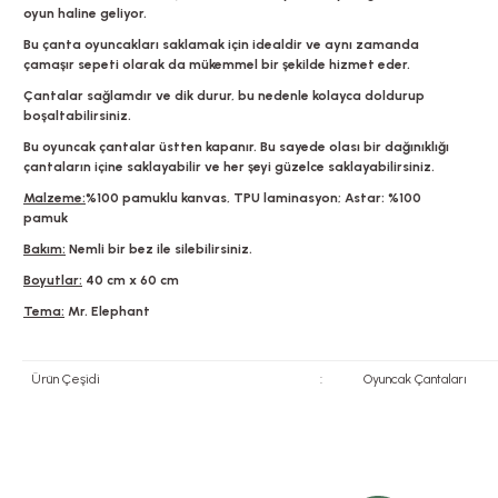
oyun haline geliyor.
Bu çanta oyuncakları saklamak için idealdir ve aynı zamanda
çamaşır sepeti olarak da mükemmel bir şekilde hizmet eder.
Çantalar sağlamdır ve dik durur, bu nedenle kolayca doldurup
boşaltabilirsiniz.
Bu oyuncak çantalar üstten kapanır. Bu sayede olası bir dağınıklığı
çantaların içine saklayabilir ve her şeyi güzelce saklayabilirsiniz.
Malzeme:
%100 pamuklu kanvas, TPU laminasyon; Astar: %100
pamuk
Bakım:
Nemli bir bez ile silebilirsiniz.
Boyutlar:
40 cm x 60 cm
Tema:
Mr. Elephant
Ürün Çeşidi
:
Oyuncak Çantaları
Bu ürünün fiyat bilgisi, resim, ürün açıklamalarında ve diğer konularda yete
Görüş ve önerileriniz için teşekkür ederiz.