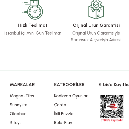
Yorum Yaz
Hızlı Teslimat
Orjinal Ürün Garantisi
İstanbul İçi Aynı Gün Teslimat
Orijinal Ürün Garantisiyle
Sorunsuz Alışverişin Adresi.
Gönder
MARKALAR
KATEGORİLER
Etbis’e Kayıtlıd
Magna-Tiles
Kodlama Oyunları
Sunnylife
Çanta
Globber
İkili Puzzle
B.toys
Role-Play