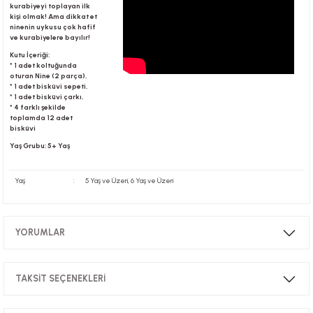
kurabiyeyi toplayan ilk
kişi olmak! Ama dikkat et
ninenin uykusu çok hafif
ve kurabiyelere bayılır!
r
Kutu İçeriği:
* 1 adet koltuğunda
oturan Nine (2 parça),
* 1 adet bisküvi sepeti,
* 1 adet bisküvi çarkı,
* 4 farklı şekilde
toplamda 12 adet
bisküvi
Yaş Grubu: 5+ Yaş
Yaş
:
5 Yaş ve Üzeri, 6 Yaş ve Üzeri
YORUMLAR
TAKSİT SEÇENEKLERİ
Bu ürüne ilk yorumu siz yapın!