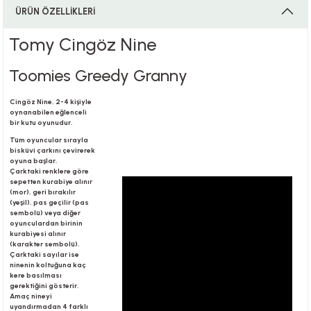
ÜRÜN ÖZELLİKLERİ
Tomy Cingöz Nine
i
Toomies Greedy Granny
Cingöz Nine, 2-4 kişiyle
oynanabilen eğlenceli
i
bir kutu oyunudur.
Tüm oyuncular sırayla
bisküvi çarkını çevirerek
oyuna başlar.
Çarktaki renklere göre
sepetten kurabiye alınır
su
(mor), geri bırakılır
(yeşil), pas geçilir (pas
sembolü) veya diğer
oyunculardan birinin
kurabiyesi alınır
(karakter sembolü).
Çarktaki sayılar ise
ninenin koltuğuna kaç
kere basılması
gerektiğini gösterir.
Amaç nineyi
uyandırmadan 4 farklı