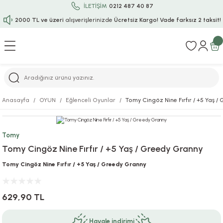
İLETİŞİM
0212 487 40 87
2000 TL ve üzeri
alışverişlerinizde
Ücretsiz Kargo!
Vade farksız 2 taksit!
Geri Dön
Geri Dön
Geri Dön
Geri Dön
Geri Dön
Geri Dön
Geri Dön
Geri Dön
Geri Dön
rı
uru
i
ı
epçe
Anasayfa
OYUN
Eğlenceli Oyunlar
Tomy Cingöz Nine Fırfır / +5 Yaş 
r
rı
 / Tattoos
leri
e
Tomy
ları
uarlar
Koruma
ık-Bıçak
e
Tomy Cingöz Nine Fırfır / +5 Yaş / Greedy Granny
aklar
asyon Oyunları
ksesuarları
alzemeleri
bakları-Kase
rli Charm Bileklik
Tomy Cingöz Nine Fırfır / +5 Yaş / Greedy Granny
ğu
arları
lir İsimli Çocuk Altın Bileklik
629,90 TL
ri
antası
ünleri
Havale indirimi