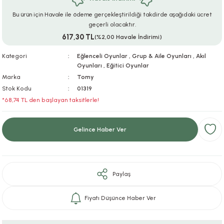
ar
r
e
i
Bu ürün için Havale ile ödeme gerçekleştirildiği takdirde aşağıdaki ücret
geçerli olacaktır.
617,30 TL
lar
ları
ye Ekipmanları
ü
oslar
(%2,00 Havale İndirimi)
Kategori
Eğlenceli Oyunlar
,
Grup & Aile Oyunları
,
Akıl
bilyaları
ncakları
Oyunları
,
Eğitici Oyunlar
Marka
Tomy
esuarları
arı
ılıfları
Stok Kodu
01319
*68,74 TL den başlayan taksitlerle!
k Aksesuarları
arı
lükleri
Gelince Haber Ver
r
ı
lükleri
rı
ar
sı
Paylaş
ı
Fiyatı Düşünce Haber Ver
ı