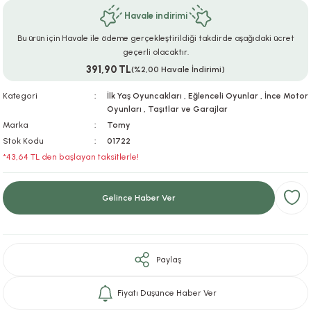
Havale indirimi
ar
r
e
i
Bu ürün için Havale ile ödeme gerçekleştirildiği takdirde aşağıdaki ücret
lar
ları
ye Ekipmanları
ü
oslar
geçerli olacaktır.
391,90 TL
(%2,00 Havale İndirimi)
bilyaları
ncakları
Kategori
İlk Yaş Oyuncakları
,
Eğlenceli Oyunlar
,
İnce Motor
Oyunları
,
Taşıtlar ve Garajlar
esuarları
arı
ılıfları
Marka
Tomy
Stok Kodu
01722
k Aksesuarları
arı
lükleri
*43,64 TL den başlayan taksitlerle!
r
ı
lükleri
Gelince Haber Ver
rı
ar
sı
ı
Paylaş
ı
Fiyatı Düşünce Haber Ver