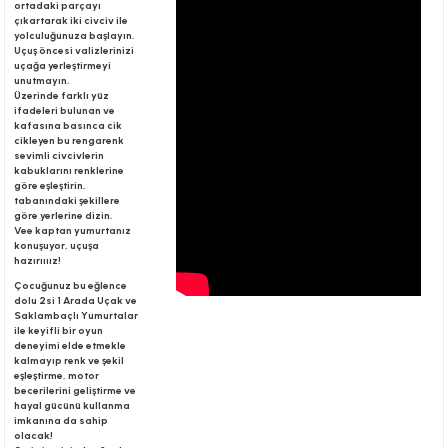
ortadaki parçayı
çıkartarak iki civciv ile
yolculuğunuza başlayın.
Uçuş öncesi valizlerinizi
r
uçağa yerleştirmeyi
unutmayın.
Üzerinde farklı yüz
ifadeleri bulunan ve
kafasına basınca cik
cikleyen bu rengarenk
sevimli civcivlerin
kabuklarını renklerine
göre eşleştirin,
tabanındaki şekillere
göre yerlerine dizin.
Vee kaptan yumurtanız
konuşuyor, uçuşa
hazırıııız!
Çocuğunuz bu eğlence
dolu 2si 1 Arada Uçak ve
Saklambaçlı Yumurtalar
ile keyifli bir oyun
deneyimi elde etmekle
kalmayıp renk ve şekil
eşleştirme, motor
becerilerini geliştirme ve
hayal gücünü kullanma
imkanına da sahip
olacak!