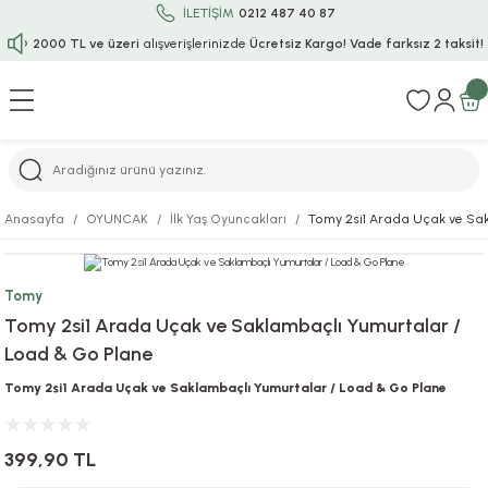
İLETİŞİM
0212 487 40 87
2000 TL ve üzeri
alışverişlerinizde
Ücretsiz Kargo!
Vade farksız 2 taksit!
Geri Dön
Geri Dön
Geri Dön
Geri Dön
Geri Dön
Geri Dön
Geri Dön
Geri Dön
Geri Dön
rı
uru
i
ı
epçe
Anasayfa
OYUNCAK
İlk Yaş Oyuncakları
Tomy 2si1 Arada Uçak ve Sa
r
rı
 / Tattoos
leri
e
Tomy
ları
uarlar
Koruma
ık-Bıçak
e
Tomy 2si1 Arada Uçak ve Saklambaçlı Yumurtalar /
Load & Go Plane
aklar
asyon Oyunları
ksesuarları
alzemeleri
bakları-Kase
rli Charm Bileklik
Tomy 2si1 Arada Uçak ve Saklambaçlı Yumurtalar / Load & Go Plane
ğu
arları
lir İsimli Çocuk Altın Bileklik
399,90 TL
ri
antası
ünleri