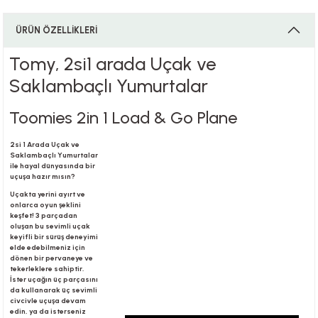
ÜRÜN ÖZELLİKLERİ
i
Tomy, 2si1 arada Uçak ve
Saklambaçlı Yumurtalar
Toomies 2in 1 Load & Go Plane
i
2si 1 Arada Uçak ve
Saklambaçlı Yumurtalar
ile hayal dünyasında bir
uçuşa hazır mısın?
su
Uçakta yerini ayırt ve
onlarca oyun şeklini
keşfet! 3 parçadan
oluşan bu sevimli uçak
keyifli bir sürüş deneyimi
elde edebilmeniz için
dönen bir pervaneye ve
tekerleklere sahiptir.
İster uçağın üç parçasını
da kullanarak üç sevimli
civcivle uçuşa devam
edin, ya da isterseniz