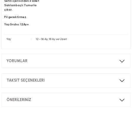
Setin içerisinden 3 adet
Saklambaçlı Yumurta
çıkar.
Pil gerektirmez.
Yaş Grubu: 12Ay+
Yaş
:
12 - 36 Ay, 18 Ay ve Üzeri
YORUMLAR
TAKSİT SEÇENEKLERİ
Bu ürüne ilk yorumu siz yapın!
ÖNERİLERİNİZ
Yorum Yaz
Bu ürünün fiyat bilgisi, resim, ürün açıklamalarında ve diğer konularda
yetersiz gördüğünüz noktaları öneri formunu kullanarak tarafımıza
iletebilirsiniz.
Görüş ve önerileriniz için teşekkür ederiz.