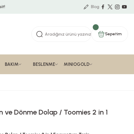
it!
Blog
Sepetim
BAKIM
BESLENME
MINIOGOLD
n ve Dönme Dolap / Toomies 2 in 1