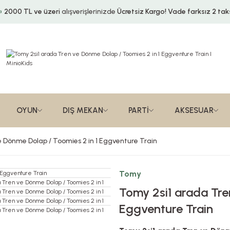
2000 TL ve üzeri
alışverişlerinizde
Ücretsiz Kargo!
Vade farksız 2 taks
OYUN
DIŞ MEKAN
PARTİ
AKSESUAR
 Dönme Dolap / Toomies 2 in 1 Eggventure Train
Tomy
Tomy 2si1 arada Tre
Eggventure Train