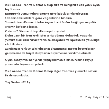
2’si 1 Arada Tren ve Dönme Dolap size ve miniğinize çok yönlü oyun
keyfi sunar.
Rengarenk yumurtaları rengine göre kabuklarıyla eşleştirin,
tabanındaki şekillere göre vagonlarına bindirin.
Yumurtaları dönme dolaba koyun, treni önüne bağlayın ve şoför
civcivin kafasına basın.
O da ne? Dönme dolap dönmeye başladııı!
Daha uzun bir tren keyfi isterseniz dönme dolaptaki vagonlu
yumurtaları çıkartarak treninize ekleyebilir ve upuzun bir yolculuğa
çıkabilirsiniz.
Miniğinizin renk ve şekil algısının oluşmasına, motor becerilerinin
gelişmesine ve hayal dünyasının büyümesine yardımcı olacak.
Oyun deneyimini her yerde yaşayabilmeniz için kutusuna koyup
yanınızda taşımanız yeterli.
2’si 1 Arada Tren ve Dönme Dolap diğer Toomies yumurta setleri
ile de uyumludur.
Yaş Grubu: +12 Ay
Yaş
:
12 - 36 Ay, 18 Ay ve Üze