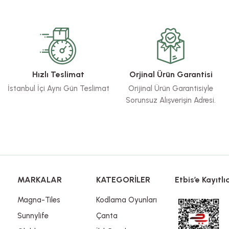
rsiz gördüğünüz noktaları öneri formunu kullanarak tarafımıza iletebilirsiniz.
Bu ürüne ilk yorumu siz yapın!
Yorum Yaz
Hızlı Teslimat
Orjinal Ürün Garantisi
İstanbul İçi Aynı Gün Teslimat
Orijinal Ürün Garantisiyle
Sorunsuz Alışverişin Adresi.
Gönder
MARKALAR
KATEGORİLER
Etbis’e Kayıtlıd
Magna-Tiles
Kodlama Oyunları
Sunnylife
Çanta