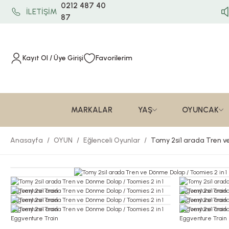
0212 487 40
İLETİŞİM
87
Kayıt Ol / Üye Girişi
Favorilerim
MARKALAR
YAŞ
OYUNCAK
Anasayfa
OYUN
Eğlenceli Oyunlar
Tomy 2si1 arada Tren ve