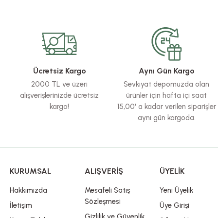
Bu ürünün fiyat bilgisi, resim, ürün açıklamalarında ve diğer konularda yete
Görüş ve önerileriniz için teşekkür ederiz.
Ürün resmi kalitesiz, bozuk veya görüntülenemiyor.
Ürün açıklamasında eksik bilgiler bulunuyor.
Ürün bilgilerinde hatalar bulunuyor.
Ücretsiz Kargo
Aynı Gün Kargo
Ürün fiyatı diğer sitelerden daha pahalı.
2000 TL ve üzeri
Sevkiyat depomuzda olan
Bu ürüne benzer farklı alternatifler olmalı.
alışverişlerinizde ücretsiz
ürünler için hafta içi saat
kargo!
15,00' a kadar verilen siparişler
aynı gün kargoda.
KURUMSAL
ALIŞVERİŞ
ÜYELİK
Hakkımızda
Mesafeli Satış
Yeni Üyelik
Sözleşmesi
İletişim
Üye Girişi
Gizlilik ve Güvenlik