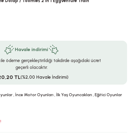
e Dolap / Toomies 2 in 1 Eggventure Train
Havale indirimi
 ile ödeme gerçekleştirildiği takdirde aşağıdaki ücret
geçerli olacaktır.
20,20 TL
(%2,00 Havale İndirimi)
Oyunlar
,
İnce Motor Oyunları
,
İlk Yaş Oyuncakları
,
Eğitici Oyunlar
!