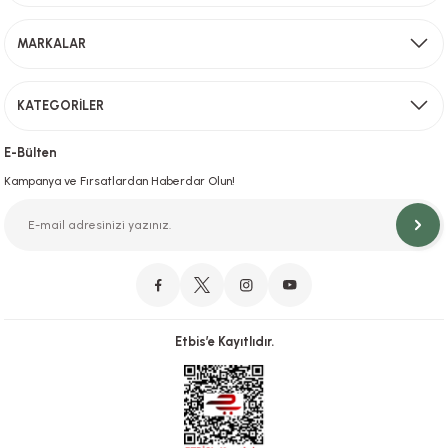
Sevkiyat depomuzda olan ürünler için hafta içi saat 15,00' a kadar verilen sipariş
MARKALAR
Gönder
KATEGORİLER
Hızlı Teslimat
İstanbul İçi Aynı Gün Teslimat
E-Bülten
Kampanya ve Fırsatlardan Haberdar Olun!
Orjinal Ürün Garantisi
Orijinal Ürün Garantisiyle Sorunsuz Alışverişin Adresi.
Etbis’e Kayıtlıdır.
Güvenli Alışveriş
İletişim
256 Bit SSL ve iyzico ile Güvenli Alışveriş
Bizimle iletişime geçebilirsiniz!