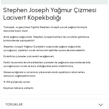
Stephen Joseph Yağmur Çizmesi
Lacivert Köpekbalığı
i
Yumuşak, su geçirmez figürlü Stephen Joseph çocuk yağmur botuyla
mevsime hazır olun!
Artık yağmur yağsa bile, Stephen Joseph kalitesi ile çocuklar gönlünce
i
birikintilerde zıplayabilir!
Stephen Joseph Yağmur Çizmeleri sayesinde yağmur yağsa bile
çocuğunuz, ayakları sıcak ve kuru bir şekilde oyuna devam edebilir .
Üstelik bu çizmeler çok renkli ve eğlenceli.
Farklı tasarımla tercih edilebilen çizmeler ile yağmurlu mevsimlerde bile
su
çocuğunuzun sıcak ve kuru olduğundan emin olabilirsiniz.
Güneş açtığında iç astarınızı çıkararak minik ayakların rahat nefes
almasını sağlayabilirsiniz.
% 100 polyester astar.
Kaymaz tabana sahiptir.
YORUMLAR