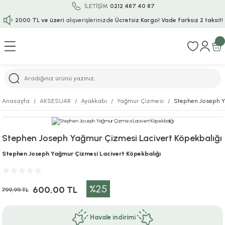
İLETİŞİM
0212 487 40 87
2000 TL ve üzeri
alışverişlerinizde
Ücretsiz Kargo!
Vade farksız 2 taksit!
Geri Dön
Geri Dön
Geri Dön
Geri Dön
Geri Dön
Geri Dön
Geri Dön
Geri Dön
Geri Dön
rı
uru
i
ı
epçe
Anasayfa
AKSESUAR
Ayakkabı
Yağmur Çizmesi
Stephen Joseph Y
r
rı
 / Tattoos
leri
e
Stephen Joseph Yağmur Çizmesi Lacivert Köpekbalığı
ları
uarlar
Koruma
ık-Bıçak
e
Stephen Joseph Yağmur Çizmesi Lacivert Köpekbalığı
aklar
asyon Oyunları
ksesuarları
alzemeleri
bakları-Kase
rli Charm Bileklik
%25
600,00 TL
ğu
arları
lir İsimli Çocuk Altın Bileklik
799,99 TL
ri
antası
ünleri
Havale indirimi