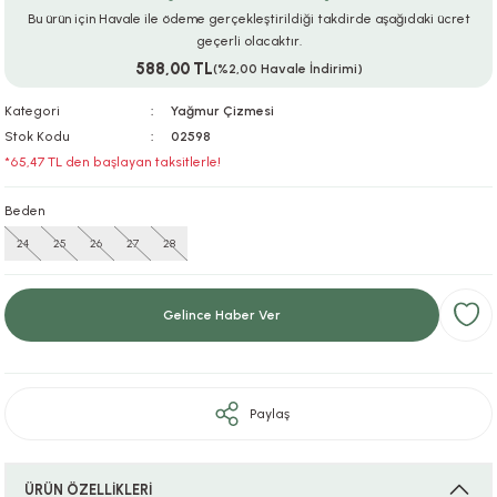
Bu ürün için Havale ile ödeme gerçekleştirildiği takdirde aşağıdaki ücret
ar
r
e
i
geçerli olacaktır.
588,00 TL
(%2,00 Havale İndirimi)
lar
ları
ye Ekipmanları
ü
oslar
Kategori
Yağmur Çizmesi
bilyaları
ncakları
Stok Kodu
02598
*65,47 TL den başlayan taksitlerle!
esuarları
arı
ılıfları
Beden
24
25
26
27
28
k Aksesuarları
arı
lükleri
r
ı
lükleri
Gelince Haber Ver
rı
ar
sı
ı
Paylaş
ı
ÜRÜN ÖZELLİKLERİ