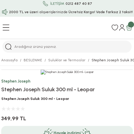
İLETİŞİM
0212 487 40 87
2000 TL ve üzeri
alışverişlerinizde
Ücretsiz Kargo!
Vade farksız 2 taksit!
Geri Dön
Geri Dön
Geri Dön
Geri Dön
Geri Dön
Geri Dön
Geri Dön
Geri Dön
Geri Dön
rı
uru
i
ı
epçe
Anasayfa
BESLENME
Suluklar ve Termoslar
Stephen Joseph Suluk 30
r
rı
 / Tattoos
leri
e
Stephen Joseph
ları
uarlar
Koruma
ık-Bıçak
e
Stephen Joseph Suluk 300 ml - Leopar
aklar
asyon Oyunları
ksesuarları
alzemeleri
bakları-Kase
rli Charm Bileklik
Stephen Joseph Suluk 300 ml - Leopar
ğu
arları
lir İsimli Çocuk Altın Bileklik
349,99 TL
ri
antası
ünleri
Havale indirimi