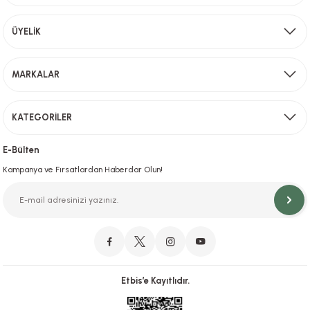
Aynı Gün Kargo
ÜYELİK
Sevkiyat depomuzda olan ürünler için hafta içi saat 15,00' a kadar verilen sipariş
MARKALAR
Gönder
KATEGORİLER
Hızlı Teslimat
İstanbul İçi Aynı Gün Teslimat
E-Bülten
Kampanya ve Fırsatlardan Haberdar Olun!
Orjinal Ürün Garantisi
Orijinal Ürün Garantisiyle Sorunsuz Alışverişin Adresi.
Etbis’e Kayıtlıdır.