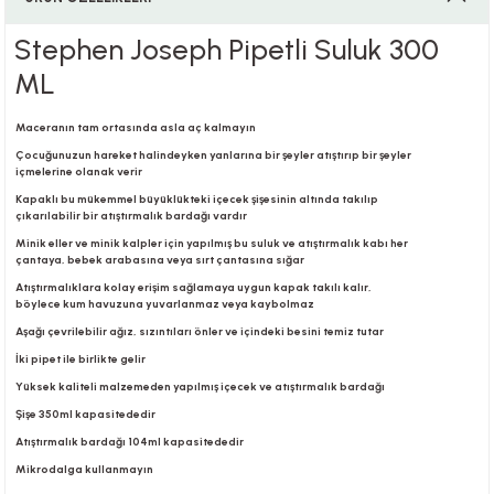
Stephen Joseph Pipetli Suluk 300
i
ML
Maceranın tam ortasında asla aç kalmayın
Çocuğunuzun hareket halindeyken yanlarına bir şeyler atıştırıp bir şeyler
içmelerine olanak verir
i
Kapaklı bu mükemmel büyüklükteki içecek şişesinin altında takılıp
çıkarılabilir bir atıştırmalık bardağı vardır
Minik eller ve minik kalpler için yapılmış bu suluk ve atıştırmalık kabı her
çantaya, bebek arabasına veya sırt çantasına sığar
Atıştırmalıklara kolay erişim sağlamaya uygun kapak takılı kalır,
su
böylece kum havuzuna yuvarlanmaz veya kaybolmaz
Aşağı çevrilebilir ağız, sızıntıları önler ve içindeki besini temiz tutar
İki pipet ile birlikte gelir
Yüksek kaliteli malzemeden yapılmış içecek ve atıştırmalık bardağı
Şişe 350ml kapasitededir
Atıştırmalık bardağı 104ml kapasitededir
Mikrodalga kullanmayın