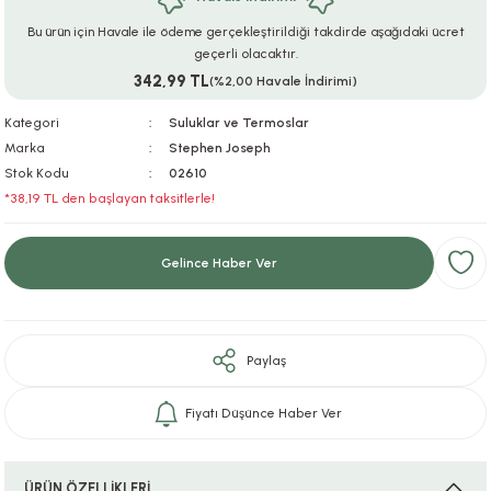
ar
r
e
i
Bu ürün için Havale ile ödeme gerçekleştirildiği takdirde aşağıdaki ücret
geçerli olacaktır.
342,99 TL
lar
ları
ye Ekipmanları
ü
oslar
(%2,00 Havale İndirimi)
Kategori
Suluklar ve Termoslar
bilyaları
ncakları
Marka
Stephen Joseph
Stok Kodu
02610
esuarları
arı
ılıfları
*38,19 TL den başlayan taksitlerle!
k Aksesuarları
arı
lükleri
Gelince Haber Ver
r
ı
lükleri
rı
ar
sı
Paylaş
ı
Fiyatı Düşünce Haber Ver
ı
ÜRÜN ÖZELLİKLERİ