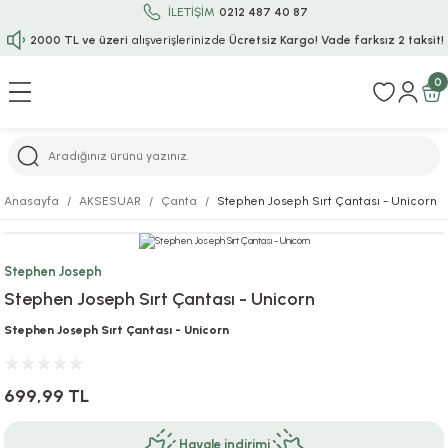
İLETİŞİM
0212 487 40 87
2000 TL ve üzeri
alışverişlerinizde
Ücretsiz Kargo!
Vade farksız 2 taksit!
Geri Dön
Geri Dön
Geri Dön
Geri Dön
Geri Dön
Geri Dön
Geri Dön
Geri Dön
Geri Dön
0
rı
uru
i
ı
epçe
Anasayfa
AKSESUAR
Çanta
Stephen Joseph Sırt Çantası - Unicorn
r
rı
 / Tattoos
leri
e
Stephen Joseph
ları
uarlar
Koruma
ık-Bıçak
e
Stephen Joseph Sırt Çantası - Unicorn
aklar
asyon Oyunları
ksesuarları
alzemeleri
bakları-Kase
rli Charm Bileklik
Stephen Joseph Sırt Çantası - Unicorn
ğu
arları
lir İsimli Çocuk Altın Bileklik
699,99 TL
ri
antası
ünleri
Havale indirimi