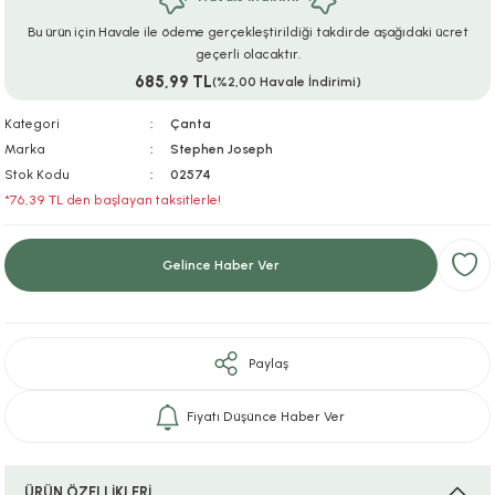
ar
r
e
i
Bu ürün için Havale ile ödeme gerçekleştirildiği takdirde aşağıdaki ücret
geçerli olacaktır.
685,99 TL
lar
ları
ye Ekipmanları
ü
oslar
(%2,00 Havale İndirimi)
Kategori
Çanta
bilyaları
ncakları
Marka
Stephen Joseph
Stok Kodu
02574
esuarları
arı
ılıfları
*76,39 TL den başlayan taksitlerle!
k Aksesuarları
arı
lükleri
Gelince Haber Ver
r
ı
lükleri
rı
ar
sı
Paylaş
ı
Fiyatı Düşünce Haber Ver
ı
ÜRÜN ÖZELLİKLERİ