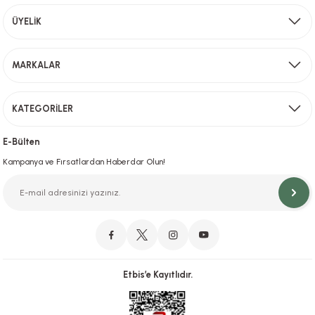
Aynı Gün Kargo
ÜYELİK
Sevkiyat depomuzda olan ürünler için hafta içi saat 15,00' a kadar verilen sipariş
MARKALAR
Gönder
KATEGORİLER
Hızlı Teslimat
İstanbul İçi Aynı Gün Teslimat
E-Bülten
Kampanya ve Fırsatlardan Haberdar Olun!
Orjinal Ürün Garantisi
Orijinal Ürün Garantisiyle Sorunsuz Alışverişin Adresi.
Etbis’e Kayıtlıdır.
Güvenli Alışveriş
İletişim