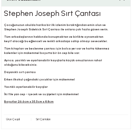
Stephen Joseph Sırt Çantası
i
Çocuğunuzun okulda harika bir ilk izlenim bıraktığından emin olun ve
Stephen Joseph Sidekick Sırt Çantası ile onlara çok fazla güven verin.
Tüm arkadaşlarının hakkında konuşmaktan ve birlikte oynamaktan
keyif alacağı bu eğlenceli ve renkli arkadaşa sahip olmayı sevecekler.
i
Tüm kitapları ve beslenme çantası için bolca yer var ve hatta tükenmez
kalemler için mükemmel boyutta bir ön cep bile var.
Ayrıca, yastıklı ve ayarlanabilir kayışlarla küçük omuzlarının rahat
olduğunu bileceksiniz.
Dayanıklı sırt çantası
su
Erken ilkokul çağındaki çocuklar için mükemmel
Yastıklı ayarlanabilir kayışlar
İki file yan cep - içecek ve su şişeleri için mükemmel
Boyutlar 26.6cm x 35.5cm x 8.8cm
Ürün Çeşidi
:
Sırt Çantaları