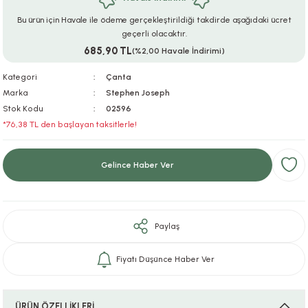
ar
r
e
i
Bu ürün için Havale ile ödeme gerçekleştirildiği takdirde aşağıdaki ücret
geçerli olacaktır.
685,90 TL
lar
ları
ye Ekipmanları
ü
oslar
(%2,00 Havale İndirimi)
Kategori
Çanta
bilyaları
ncakları
Marka
Stephen Joseph
Stok Kodu
02596
esuarları
arı
ılıfları
*76,38 TL den başlayan taksitlerle!
k Aksesuarları
arı
lükleri
Gelince Haber Ver
r
ı
lükleri
rı
ar
sı
Paylaş
ı
Fiyatı Düşünce Haber Ver
ı
ÜRÜN ÖZELLİKLERİ