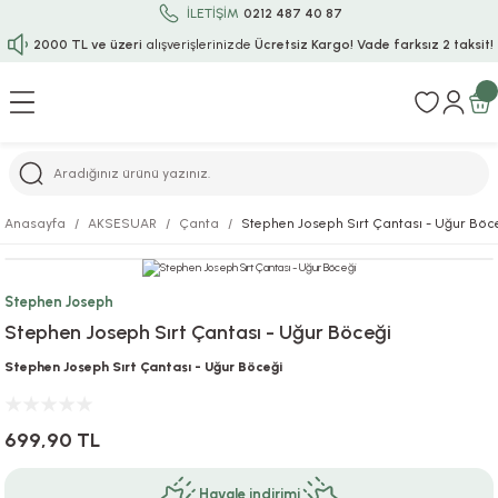
İLETİŞİM
0212 487 40 87
2000 TL ve üzeri
alışverişlerinizde
Ücretsiz Kargo!
Vade farksız 2 taksit!
Geri Dön
Geri Dön
Geri Dön
Geri Dön
Geri Dön
Geri Dön
Geri Dön
Geri Dön
Geri Dön
rı
uru
i
ı
epçe
Anasayfa
AKSESUAR
Çanta
Stephen Joseph Sırt Çantası - Uğur Böc
r
rı
 / Tattoos
leri
e
Stephen Joseph
ları
uarlar
Koruma
ık-Bıçak
e
Stephen Joseph Sırt Çantası - Uğur Böceği
aklar
asyon Oyunları
ksesuarları
alzemeleri
bakları-Kase
rli Charm Bileklik
Stephen Joseph Sırt Çantası - Uğur Böceği
ğu
arları
lir İsimli Çocuk Altın Bileklik
699,90 TL
ri
antası
ünleri
Havale indirimi