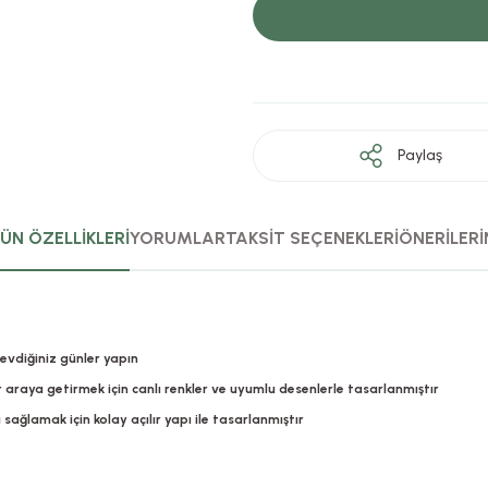
Paylaş
ÜN ÖZELLİKLERİ
YORUMLAR
TAKSİT SEÇENEKLERİ
ÖNERİLERİ
evdiğiniz günler yapın
 araya getirmek için canlı renkler ve uyumlu desenlerle tasarlanmıştır
ağlamak için kolay açılır yapı ile tasarlanmıştır