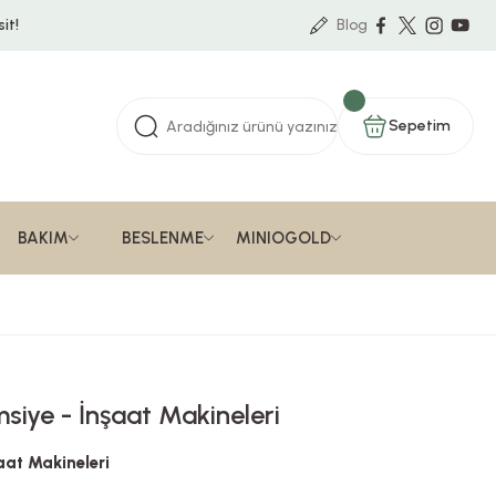
it!
Blog
Sepetim
BAKIM
BESLENME
MINIOGOLD
iye - İnşaat Makineleri
aat Makineleri