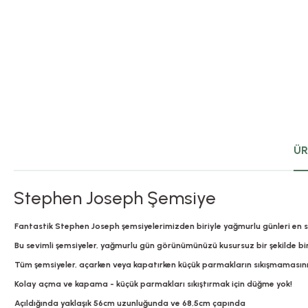
ÜR
Stephen Joseph Şemsiye
Fantastik Stephen Joseph şemsiyelerimizden biriyle yağmurlu günleri en s
Bu sevimli şemsiyeler, yağmurlu gün görünümünüzü kusursuz bir şekilde bir
Tüm şemsiyeler, açarken veya kapatırken küçük parmakların sıkışmamasını s
Kolay açma ve kapama - küçük parmakları sıkıştırmak için düğme yok!
Açıldığında yaklaşık 56cm uzunluğunda ve 68,5cm çapında