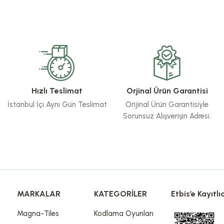
rsiz gördüğünüz noktaları öneri formunu kullanarak tarafımıza iletebilirsiniz.
Bu ürüne ilk yorumu siz yapın!
Yorum Yaz
Hızlı Teslimat
Orjinal Ürün Garantisi
İstanbul İçi Aynı Gün Teslimat
Orijinal Ürün Garantisiyle
Sorunsuz Alışverişin Adresi.
Gönder
MARKALAR
KATEGORİLER
Etbis’e Kayıtlıd
Magna-Tiles
Kodlama Oyunları