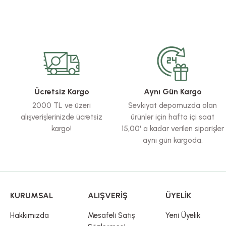
Bu ürünün fiyat bilgisi, resim, ürün açıklamalarında ve diğer konularda yete
Görüş ve önerileriniz için teşekkür ederiz.
Ürün resmi kalitesiz, bozuk veya görüntülenemiyor.
Ürün açıklamasında eksik bilgiler bulunuyor.
Ürün bilgilerinde hatalar bulunuyor.
Ücretsiz Kargo
Aynı Gün Kargo
Ürün fiyatı diğer sitelerden daha pahalı.
2000 TL ve üzeri
Sevkiyat depomuzda olan
Bu ürüne benzer farklı alternatifler olmalı.
alışverişlerinizde ücretsiz
ürünler için hafta içi saat
kargo!
15,00' a kadar verilen siparişler
aynı gün kargoda.
KURUMSAL
ALIŞVERİŞ
ÜYELİK
Hakkımızda
Mesafeli Satış
Yeni Üyelik