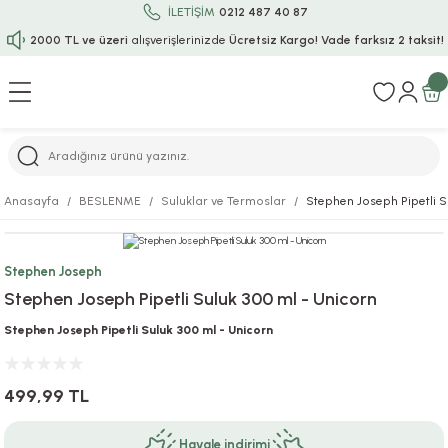
İLETİŞİM
0212 487 40 87
2000 TL ve üzeri
alışverişlerinizde
Ücretsiz Kargo!
Vade farksız 2 taksit!
Geri Dön
Geri Dön
Geri Dön
Geri Dön
Geri Dön
Geri Dön
Geri Dön
Geri Dön
Geri Dön
rı
uru
i
ı
epçe
Anasayfa
BESLENME
Suluklar ve Termoslar
Stephen Joseph Pipetli S
r
rı
 / Tattoos
leri
e
Stephen Joseph
ları
uarlar
Koruma
ık-Bıçak
e
Stephen Joseph Pipetli Suluk 300 ml - Unicorn
aklar
asyon Oyunları
ksesuarları
alzemeleri
bakları-Kase
rli Charm Bileklik
Stephen Joseph Pipetli Suluk 300 ml - Unicorn
ğu
arları
lir İsimli Çocuk Altın Bileklik
499,99 TL
ri
antası
ünleri
Havale indirimi