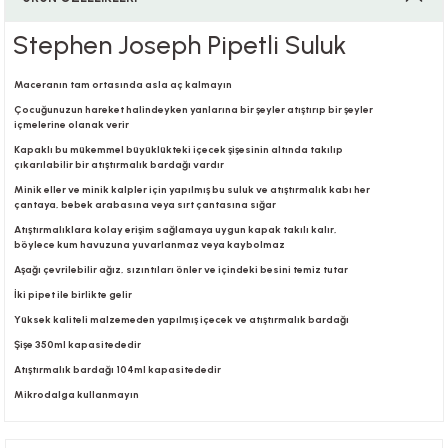
Stephen Joseph Pipetli Suluk
i
Maceranın tam ortasında asla aç kalmayın
Çocuğunuzun hareket halindeyken yanlarına bir şeyler atıştırıp bir şeyler
içmelerine olanak verir
Kapaklı bu mükemmel büyüklükteki içecek şişesinin altında takılıp
i
çıkarılabilir bir atıştırmalık bardağı vardır
Minik eller ve minik kalpler için yapılmış bu suluk ve atıştırmalık kabı her
çantaya, bebek arabasına veya sırt çantasına sığar
Atıştırmalıklara kolay erişim sağlamaya uygun kapak takılı kalır,
böylece kum havuzuna yuvarlanmaz veya kaybolmaz
su
Aşağı çevrilebilir ağız, sızıntıları önler ve içindeki besini temiz tutar
İki pipet ile birlikte gelir
Yüksek kaliteli malzemeden yapılmış içecek ve atıştırmalık bardağı
Şişe 350ml kapasitededir
Atıştırmalık bardağı 104ml kapasitededir
Mikrodalga kullanmayın