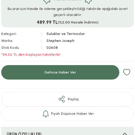
ar
r
e
i
Bu ürün için Havale ile ödeme gerçekleştirildiği takdirde aşağıdaki ücret
geçerli olacaktır.
489,99 TL
lar
ları
ye Ekipmanları
ü
oslar
(%2,00 Havale İndirimi)
Kategori
Suluklar ve Termoslar
bilyaları
ncakları
Marka
Stephen Joseph
Stok Kodu
02608
esuarları
arı
ılıfları
*54,56 TL den başlayan taksitlerle!
k Aksesuarları
arı
lükleri
Gelince Haber Ver
r
ı
lükleri
rı
ar
sı
Paylaş
ı
Fiyatı Düşünce Haber Ver
ı
ÜRÜN ÖZELLİKLERİ