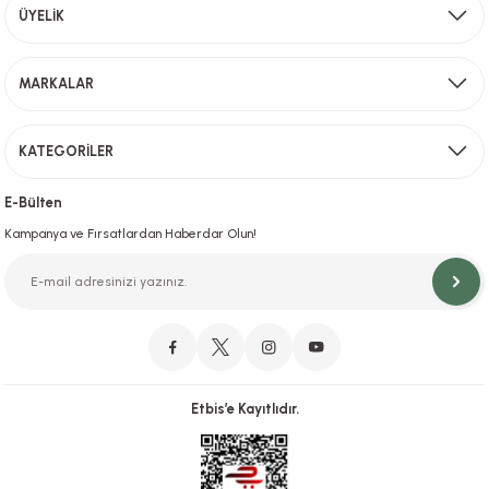
Aynı Gün Kargo
ÜYELİK
Sevkiyat depomuzda olan ürünler için hafta içi saat 15,00' a kadar verilen sipariş
MARKALAR
Gönder
KATEGORİLER
Hızlı Teslimat
İstanbul İçi Aynı Gün Teslimat
E-Bülten
Kampanya ve Fırsatlardan Haberdar Olun!
Orjinal Ürün Garantisi
Orijinal Ürün Garantisiyle Sorunsuz Alışverişin Adresi.
Etbis’e Kayıtlıdır.
Güvenli Alışveriş
İletişim