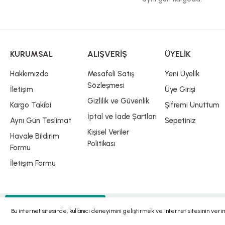
KURUMSAL
ALIŞVERİŞ
ÜYELİK
Hakkımızda
Mesafeli Satış
Yeni Üyelik
Sözleşmesi
İletişim
Üye Girişi
Gizlilik ve Güvenlik
Kargo Takibi
Şifremi Unuttum
İptal ve İade Şartları
Aynı Gün Teslimat
Sepetiniz
Kişisel Veriler
Havale Bildirim
Politikası
Formu
İletişim Formu
® 2023 | Tüm Hakları Saklıdır.
Whatsapp Destek
Bu internet sitesinde, kullanıcı deneyimini geliştirmek ve internet sitesinin ver