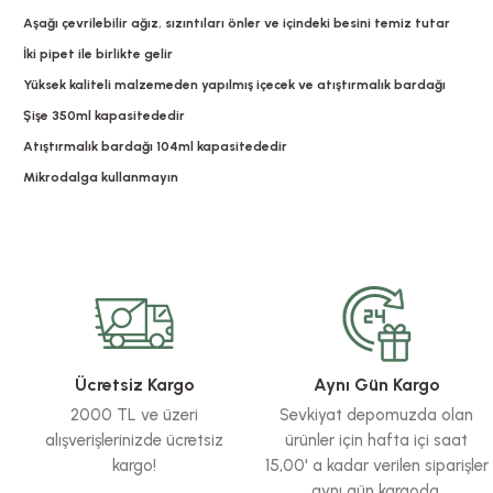
Aşağı çevrilebilir ağız, sızıntıları önler ve içindeki besini temiz tutar
İki pipet ile birlikte gelir
Yüksek kaliteli malzemeden yapılmış içecek ve atıştırmalık bardağı
Şişe 350ml kapasitededir
Atıştırmalık bardağı 104ml kapasitededir
Mikrodalga kullanmayın
Bu ürünün fiyat bilgisi, resim, ürün açıklamalarında ve diğer konularda yete
Görüş ve önerileriniz için teşekkür ederiz.
Ürün resmi kalitesiz, bozuk veya görüntülenemiyor.
Ürün açıklamasında eksik bilgiler bulunuyor.
Ürün bilgilerinde hatalar bulunuyor.
Ücretsiz Kargo
Aynı Gün Kargo
Ürün fiyatı diğer sitelerden daha pahalı.
2000 TL ve üzeri
Sevkiyat depomuzda olan
Bu ürüne benzer farklı alternatifler olmalı.
alışverişlerinizde ücretsiz
ürünler için hafta içi saat
kargo!
15,00' a kadar verilen siparişler
aynı gün kargoda.