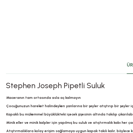
ÜR
Stephen Joseph Pipetli Suluk
Maceranın tam ortasında asla aç kalmayın
Çocuğunuzun hareket halindeyken yanlarına bir şeyler atıştırıp bir şeyler i
Kapaklı bu mükemmel büyüklükteki içecek şişesinin altında takılıp çıkarılabi
Minik eller ve minik kalpler için yapılmış bu suluk ve atıştırmalık kabı her
Atıştırmalıklara kolay erişim sağlamaya uygun kapak takılı kalır, böyl