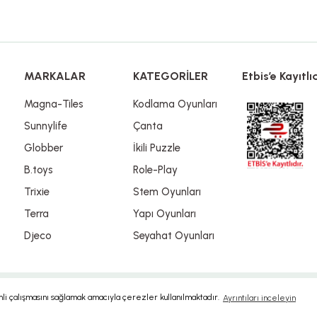
Gönder
MARKALAR
KATEGORİLER
Etbis’e Kayıtlıd
Magna-Tiles
Kodlama Oyunları
Sunnylife
Çanta
Globber
İkili Puzzle
B.toys
Role-Play
Trixie
Stem Oyunları
Terra
Yapı Oyunları
Djeco
Seyahat Oyunları
imli çalışmasını sağlamak amacıyla çerezler kullanılmaktadır.
Ayrıntıları inceleyin
ile
ideasoft
e-