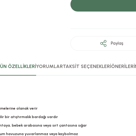
Paylaş
ÜN ÖZELLİKLERİ
YORUMLAR
TAKSİT SEÇENEKLERİ
ÖNERİLERİ
çmelerine olanak verir
lir bir atıştırmalık bardağı vardır
 çantaya, bebek arabasına veya sırt çantasına sığar
ece kum havuzuna yuvarlanmaz veya kaybolmaz