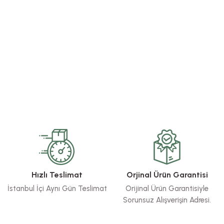
rsiz gördüğünüz noktaları öneri formunu kullanarak tarafımıza iletebilirsiniz.
Bu ürüne ilk yorumu siz yapın!
Yorum Yaz
Hızlı Teslimat
Orjinal Ürün Garantisi
İstanbul İçi Aynı Gün Teslimat
Orijinal Ürün Garantisiyle
Sorunsuz Alışverişin Adresi.