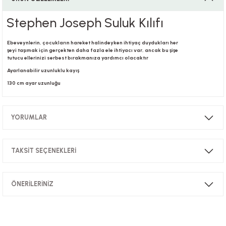
Stephen Joseph Suluk Kılıfı
i
Ebeveynlerin, çocukların hareket halindeyken ihtiyaç duydukları her
şeyi taşımak için gerçekten daha fazla ele ihtiyacı var, ancak bu şişe
tutucu ellerinizi serbest bırakmanıza yardımcı olacaktır
Ayarlanabilir uzunluklu kayış
i
130 cm ayar uzunluğu
YORUMLAR
su
TAKSİT SEÇENEKLERİ
Bu ürüne ilk yorumu siz yapın!
ÖNERİLERİNİZ
Yorum Yaz
Bu ürünün fiyat bilgisi, resim, ürün açıklamalarında ve diğer konularda
yetersiz gördüğünüz noktaları öneri formunu kullanarak tarafımıza
iletebilirsiniz.