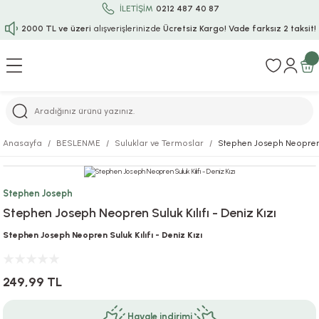
İLETİŞİM
0212 487 40 87
2000 TL ve üzeri
alışverişlerinizde
Ücretsiz Kargo!
Vade farksız 2 taksit!
Geri Dön
Geri Dön
Geri Dön
Geri Dön
Geri Dön
Geri Dön
Geri Dön
Geri Dön
Geri Dön
rı
uru
i
ı
epçe
Anasayfa
BESLENME
Suluklar ve Termoslar
Stephen Joseph Neopren Su
r
rı
 / Tattoos
leri
e
Stephen Joseph
ları
uarlar
Koruma
ık-Bıçak
e
Stephen Joseph Neopren Suluk Kılıfı - Deniz Kızı
aklar
asyon Oyunları
ksesuarları
alzemeleri
bakları-Kase
rli Charm Bileklik
Stephen Joseph Neopren Suluk Kılıfı - Deniz Kızı
ğu
arları
lir İsimli Çocuk Altın Bileklik
249,99 TL
ri
antası
ünleri
Havale indirimi