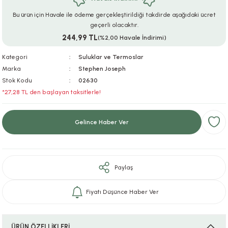
ar
r
e
i
Bu ürün için Havale ile ödeme gerçekleştirildiği takdirde aşağıdaki ücret
geçerli olacaktır.
244,99 TL
lar
ları
ye Ekipmanları
ü
oslar
(%2,00 Havale İndirimi)
Kategori
Suluklar ve Termoslar
bilyaları
ncakları
Marka
Stephen Joseph
Stok Kodu
02630
esuarları
arı
ılıfları
*27,28 TL den başlayan taksitlerle!
k Aksesuarları
arı
lükleri
Gelince Haber Ver
r
ı
lükleri
rı
ar
sı
Paylaş
ı
Fiyatı Düşünce Haber Ver
ı
ÜRÜN ÖZELLİKLERİ