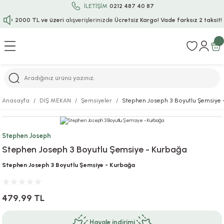
İLETİŞİM
0212 487 40 87
2000 TL ve üzeri
alışverişlerinizde
Ücretsiz Kargo!
Vade farksız 2 taksit!
Geri Dön
Geri Dön
Geri Dön
Geri Dön
Geri Dön
Geri Dön
Geri Dön
Geri Dön
Geri Dön
rı
uru
i
ı
epçe
Anasayfa
DIŞ MEKAN
Şemsiyeler
Stephen Joseph 3 Boyutlu Şemsiye 
r
rı
 / Tattoos
leri
e
Stephen Joseph
ları
uarlar
Koruma
ık-Bıçak
e
Stephen Joseph 3 Boyutlu Şemsiye - Kurbağa
aklar
asyon Oyunları
ksesuarları
alzemeleri
bakları-Kase
rli Charm Bileklik
Stephen Joseph 3 Boyutlu Şemsiye - Kurbağa
ğu
arları
lir İsimli Çocuk Altın Bileklik
479,99 TL
ri
antası
ünleri
Havale indirimi