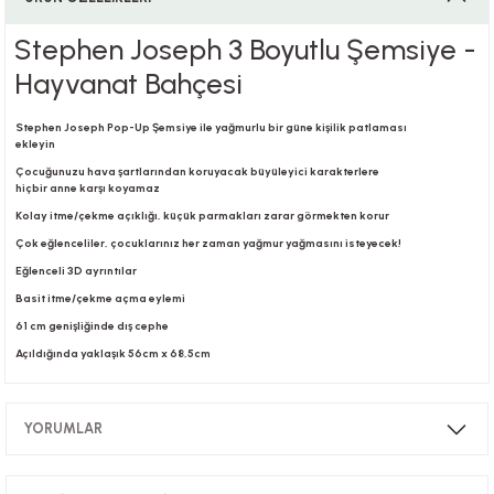
Stephen Joseph 3 Boyutlu Şemsiye -
i
Hayvanat Bahçesi
Stephen Joseph Pop-Up Şemsiye ile yağmurlu bir güne kişilik patlaması
ekleyin
Çocuğunuzu hava şartlarından koruyacak büyüleyici karakterlere
i
hiçbir anne karşı koyamaz
Kolay itme/çekme açıklığı, küçük parmakları zarar görmekten korur
Çok eğlenceliler, çocuklarınız her zaman yağmur yağmasını isteyecek!
Eğlenceli 3D ayrıntılar
su
Basit itme/çekme açma eylemi
61 cm genişliğinde dış cephe
Açıldığında yaklaşık 56cm x 68,5cm
YORUMLAR