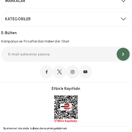
MARKALAR
Gönder
KATEGORİLER
Hızlı Teslimat
İstanbul İçi Aynı Gün Teslimat
E-Bülten
Kampanya ve Fırsatlardan Haberdar Olun!
Orjinal Ürün Garantisi
Orijinal Ürün Garantisiyle Sorunsuz Alışverişin Adresi.
Etbis’e Kayıtlıdır.
Güvenli Alışveriş
İletişim
256 Bit SSL ve iyzico ile Güvenli Alışveriş
Bizimle iletişime geçebilirsiniz!
Bu internet sitesinde, kullanıcı deneyimini geliştirmek