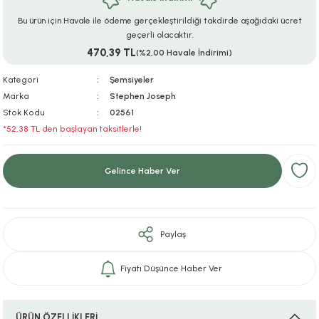
ar
r
e
i
Bu ürün için Havale ile ödeme gerçekleştirildiği takdirde aşağıdaki ücret
geçerli olacaktır.
470,39 TL
lar
ları
ye Ekipmanları
ü
oslar
(%2,00 Havale İndirimi)
Kategori
Şemsiyeler
bilyaları
ncakları
Marka
Stephen Joseph
Stok Kodu
02561
esuarları
arı
ılıfları
*52,38 TL den başlayan taksitlerle!
k Aksesuarları
arı
lükleri
Gelince Haber Ver
r
ı
lükleri
rı
ar
sı
Paylaş
ı
Fiyatı Düşünce Haber Ver
ı
ÜRÜN ÖZELLİKLERİ