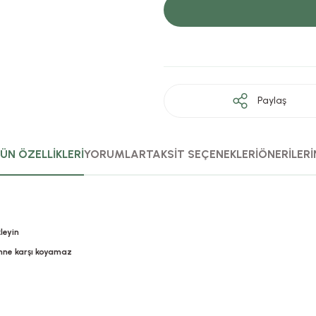
Paylaş
ÜN ÖZELLİKLERİ
YORUMLAR
TAKSİT SEÇENEKLERİ
ÖNERİLERİ
leyin
nne karşı koyamaz