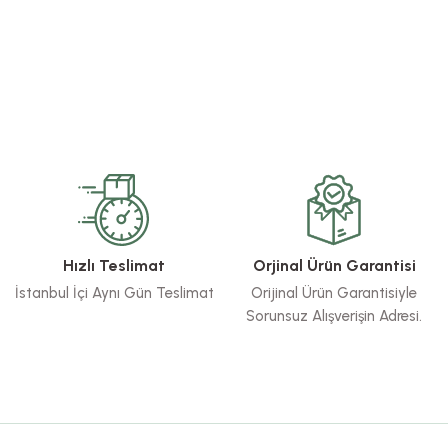
rsiz gördüğünüz noktaları öneri formunu kullanarak tarafımıza iletebilirsiniz.
Bu ürüne ilk yorumu siz yapın!
Yorum Yaz
Hızlı Teslimat
Orjinal Ürün Garantisi
İstanbul İçi Aynı Gün Teslimat
Orijinal Ürün Garantisiyle
Sorunsuz Alışverişin Adresi.
Gönder