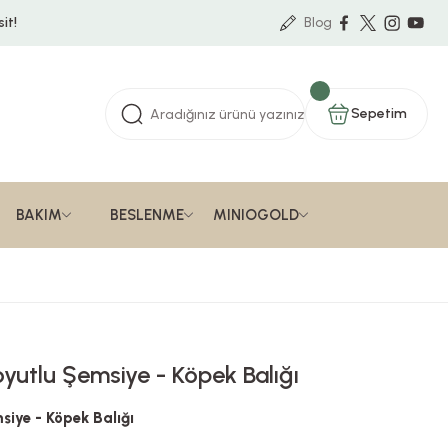
it!
Blog
Sepetim
BAKIM
BESLENME
MINIOGOLD
yutlu Şemsiye - Köpek Balığı
iye - Köpek Balığı