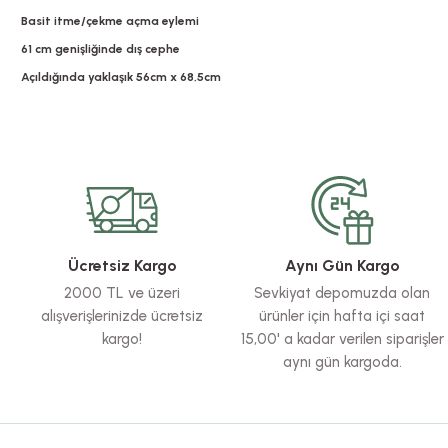
Basit itme/çekme açma eylemi
61 cm genişliğinde dış cephe
Açıldığında yaklaşık 56cm x 68,5cm
Bu ürünün fiyat bilgisi, resim, ürün açıklamalarında ve diğer konularda yete
Görüş ve önerileriniz için teşekkür ederiz.
Ürün resmi kalitesiz, bozuk veya görüntülenemiyor.
Ürün açıklamasında eksik bilgiler bulunuyor.
Ürün bilgilerinde hatalar bulunuyor.
Ücretsiz Kargo
Aynı Gün Kargo
Ürün fiyatı diğer sitelerden daha pahalı.
2000 TL ve üzeri
Sevkiyat depomuzda olan
Bu ürüne benzer farklı alternatifler olmalı.
alışverişlerinizde ücretsiz
ürünler için hafta içi saat
kargo!
15,00' a kadar verilen siparişler
aynı gün kargoda.