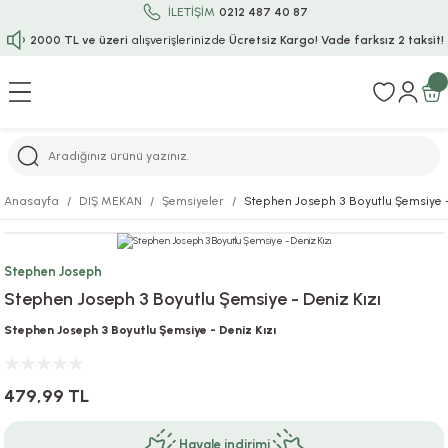
İLETİŞİM
0212 487 40 87
2000 TL ve üzeri
alışverişlerinizde
Ücretsiz Kargo!
Vade farksız 2 taksit!
Geri Dön
Geri Dön
Geri Dön
Geri Dön
Geri Dön
Geri Dön
Geri Dön
Geri Dön
Geri Dön
rı
uru
i
ı
epçe
Anasayfa
DIŞ MEKAN
Şemsiyeler
Stephen Joseph 3 Boyutlu Şemsiye -
r
rı
 / Tattoos
leri
e
Stephen Joseph
ları
uarlar
Koruma
ık-Bıçak
e
Stephen Joseph 3 Boyutlu Şemsiye - Deniz Kızı
aklar
asyon Oyunları
ksesuarları
alzemeleri
bakları-Kase
rli Charm Bileklik
Stephen Joseph 3 Boyutlu Şemsiye - Deniz Kızı
ğu
arları
lir İsimli Çocuk Altın Bileklik
479,99 TL
ri
antası
ünleri
Havale indirimi