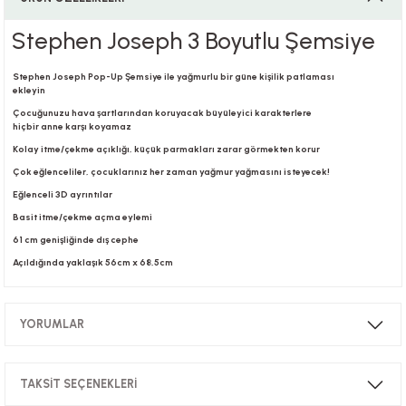
Stephen Joseph 3 Boyutlu Şemsiye
i
Stephen Joseph Pop-Up Şemsiye ile yağmurlu bir güne kişilik patlaması
ekleyin
Çocuğunuzu hava şartlarından koruyacak büyüleyici karakterlere
hiçbir anne karşı koyamaz
i
Kolay itme/çekme açıklığı, küçük parmakları zarar görmekten korur
Çok eğlenceliler, çocuklarınız her zaman yağmur yağmasını isteyecek!
Eğlenceli 3D ayrıntılar
Basit itme/çekme açma eylemi
su
61 cm genişliğinde dış cephe
Açıldığında yaklaşık 56cm x 68,5cm
YORUMLAR
TAKSİT SEÇENEKLERİ
Bu ürüne ilk yorumu siz yapın!