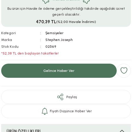
ar
r
e
i
Bu ürün için Havale ile ödeme gerçekleştirildiği takdirde aşağıdaki ücret
geçerli olacaktır.
470,39 TL
lar
ları
ye Ekipmanları
ü
oslar
(%2,00 Havale İndirimi)
Kategori
Şemsiyeler
bilyaları
ncakları
Marka
Stephen Joseph
Stok Kodu
02569
esuarları
arı
ılıfları
*52,38 TL den başlayan taksitlerle!
k Aksesuarları
arı
lükleri
Gelince Haber Ver
r
ı
lükleri
rı
ar
sı
Paylaş
ı
Fiyatı Düşünce Haber Ver
ı
ÜRÜN ÖZELLİKLERİ