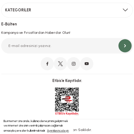
KATEGORİLER
Hızlı Teslimat
İstanbul İçi Aynı Gün Teslimat
E-Bülten
Kampanya ve Fırsatlardan Haberdar Olun!
Orjinal Ürün Garantisi
Orijinal Ürün Garantisiyle Sorunsuz Alışverişin Adresi.
Etbis’e Kayıtlıdır.
Güvenli Alışveriş
İletişim
256 Bit SSL ve iyzico ile Güvenli Alışveriş
Bizimle iletişime geçebilirsiniz!
Bu internet sitesinde, kullanıcı deneyimini geliştirmek
ve internet sitesinin verimli çalışmasını sağlamak
® 2023 | Tüm Hakları Saklıdır.
amacıyla çerezler kullanılmaktadır.
Ayrıntıları inceleyin