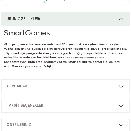
ÜRÜN ÖZELLİKLERİ
i
SmartGames
Akıllı penguenler bu heyecan verici yeni 3D oyunda size meydan okuyor... ve şimdi
i
yüzme zamanı! Kolaydan zora 60 görev içeren Penguenler Havuz Partisi'ni keşfedin,
. Oynamak için penguenleri her görevde gösterildiği gibi oyun tablasındaki suya
yerleştirin ve ardından buz bloklarını etraflarına yerleştirmeye çalışın.
Konsantrasyon, planlama, problem çözme, uzamsal algı ve görsel algı gelişimi
için... Önerilen yaş : 6+ yaş - Yetişkin
su
YORUMLAR
TAKSİT SEÇENEKLERİ
Bu ürüne ilk yorumu siz yapın!
ÖNERİLERİNİZ
Yorum Yaz