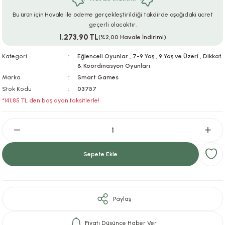
ar
r
e
i
Bu ürün için Havale ile ödeme gerçekleştirildiği takdirde aşağıdaki ücret
geçerli olacaktır.
1.273,90 TL
lar
ları
ye Ekipmanları
ü
oslar
(%2,00 Havale İndirimi)
Kategori
Eğlenceli Oyunlar
,
7-9 Yaş
,
9 Yaş ve Üzeri
,
Dikkat
bilyaları
ncakları
& Koordinasyon Oyunları
Marka
Smart Games
esuarları
arı
ılıfları
Stok Kodu
03757
*141,85 TL den başlayan taksitlerle!
k Aksesuarları
arı
lükleri
r
ı
lükleri
Sepete Ekle
rı
ar
sı
ı
Paylaş
ı
Fiyatı Düşünce Haber Ver