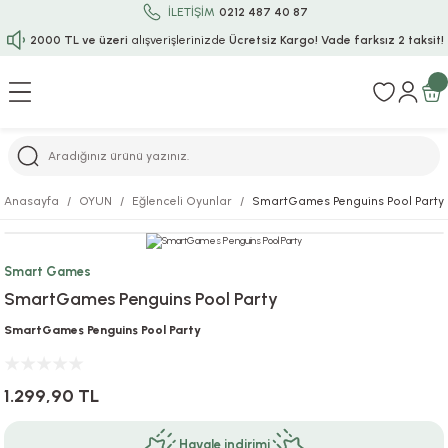
İLETİŞİM
0212 487 40 87
2000 TL ve üzeri
alışverişlerinizde
Ücretsiz Kargo!
Vade farksız 2 taksit!
Geri Dön
Geri Dön
Geri Dön
Geri Dön
Geri Dön
Geri Dön
Geri Dön
Geri Dön
Geri Dön
rı
uru
i
ı
epçe
Anasayfa
OYUN
Eğlenceli Oyunlar
SmartGames Penguins Pool Party
r
rı
 / Tattoos
leri
e
Smart Games
ları
uarlar
Koruma
ık-Bıçak
e
SmartGames Penguins Pool Party
aklar
asyon Oyunları
ksesuarları
alzemeleri
bakları-Kase
rli Charm Bileklik
SmartGames Penguins Pool Party
ğu
arları
lir İsimli Çocuk Altın Bileklik
1.299,90 TL
ri
antası
ünleri
Havale indirimi