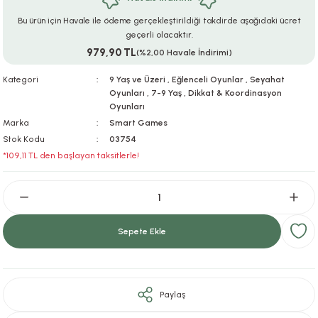
ar
r
e
i
Bu ürün için Havale ile ödeme gerçekleştirildiği takdirde aşağıdaki ücret
geçerli olacaktır.
979,90 TL
lar
ları
ye Ekipmanları
ü
oslar
(%2,00 Havale İndirimi)
Kategori
9 Yaş ve Üzeri
,
Eğlenceli Oyunlar
,
Seyahat
bilyaları
ncakları
Oyunları
,
7-9 Yaş
,
Dikkat & Koordinasyon
Oyunları
esuarları
arı
ılıfları
Marka
Smart Games
Stok Kodu
03754
*109,11 TL den başlayan taksitlerle!
k Aksesuarları
arı
lükleri
r
ı
lükleri
rı
ar
sı
Sepete Ekle
ı
Paylaş
ı