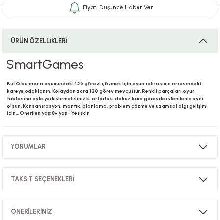
Fiyatı Düşünce Haber Ver
i
ÜRÜN ÖZELLİKLERİ
SmartGames
i
Bu IQ bulmaca oyunundaki 120 görevi çözmek için oyun tahtasının ortasındaki
kareye odaklanın. Kolaydan zora 120 görev mevcuttur. Renkli parçaları oyun
tablasına öyle yerleştirmelisiniz ki ortadaki dokuz kare görevde istenilenle aynı
olsun. Konsantrasyon, mantık, planlama, problem çözme ve uzamsal algı gelişimi
için… Önerilen yaş: 8+ yaş - Yetişkin
su
YORUMLAR
TAKSİT SEÇENEKLERİ
Bu ürüne ilk yorumu siz yapın!
ÖNERİLERİNİZ
Yorum Yaz