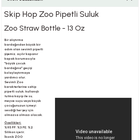
Skip Hop Zoo Pipetli Suluk
i
Zoo Straw Bottle - 13 Oz
Bir alıştırma
bardağından büyük bir
adım olan sevimli pipetli
i
şişemiz, açılır kapanır
kapak korumasıyla
"büyük çocuk
bardağına" geçişi
kolaylaştırmaya
yardımcı olur.
su
Sevimli Zoo
karakterlerine sahip
pipetli suluk, kullanışlı
tutma kayışı ile su,
meyve suyu veya küçük
çocuğunuzun içmeyi
sevdiği her şey için
olmazsa olmazı olacak.
Özellikleri:
%95 PP; %3 PE; %2
Silikon içerir.
İkonik ZOO