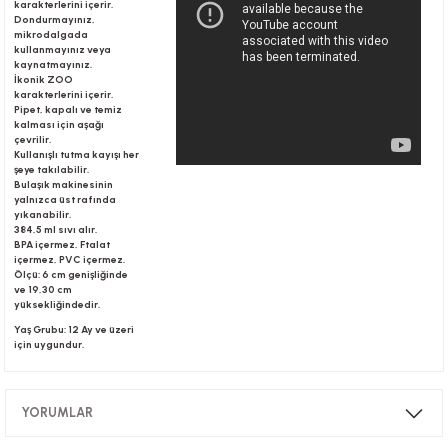
karakterlerini içerir.
Dondurmayınız,
mikrodalgada
kullanmayınız veya
r
kaynatmayınız.
İkonik ZOO
karakterlerini içerir.
Pipet, kapalı ve temiz
kalması için aşağı
çevrilir.
Kullanışlı tutma kayışı her
şeye takılabilir.
Bulaşık makinesinin
yalnızca üst rafında
yıkanabilir.
384,5 ml sıvı alır.
BPA içermez, Ftalat
içermez, PVC içermez.
Ölçü: 6 cm genişliğinde
ve 19,30 cm
yüksekliğindedir.
Yaş Grubu: 12 Ay ve üzeri
için uygundur.
YORUMLAR