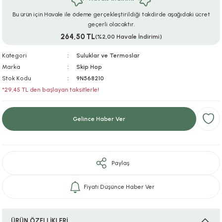
ar
r
e
i
Bu ürün için Havale ile ödeme gerçekleştirildiği takdirde aşağıdaki ücret
geçerli olacaktır.
264,50 TL
lar
ları
ye Ekipmanları
ü
oslar
(%2,00 Havale İndirimi)
Kategori
Suluklar ve Termoslar
bilyaları
ncakları
Marka
Skip Hop
Stok Kodu
9N568210
esuarları
arı
ılıfları
*29,45 TL den başlayan taksitlerle!
k Aksesuarları
arı
lükleri
Gelince Haber Ver
r
ı
lükleri
rı
ar
sı
Paylaş
ı
Fiyatı Düşünce Haber Ver
ı
ÜRÜN ÖZELLİKLERİ