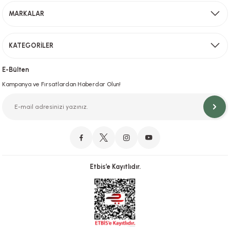
MARKALAR
Gönder
KATEGORİLER
Hızlı Teslimat
İstanbul İçi Aynı Gün Teslimat
E-Bülten
Kampanya ve Fırsatlardan Haberdar Olun!
Orjinal Ürün Garantisi
Orijinal Ürün Garantisiyle Sorunsuz Alışverişin Adresi.
Etbis’e Kayıtlıdır.
Güvenli Alışveriş
İletişim
256 Bit SSL ve iyzico ile Güvenli Alışveriş
Bizimle iletişime geçebilirsiniz!