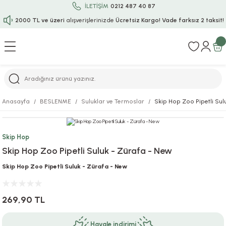
İLETİŞİM
0212 487 40 87
2000 TL ve üzeri
alışverişlerinizde
Ücretsiz Kargo!
Vade farksız 2 taksit!
Geri Dön
Geri Dön
Geri Dön
Geri Dön
Geri Dön
Geri Dön
Geri Dön
Geri Dön
Geri Dön
rı
uru
i
ı
epçe
Anasayfa
BESLENME
Suluklar ve Termoslar
Skip Hop Zoo Pipetli Sul
r
rı
 / Tattoos
leri
e
Skip Hop
ları
uarlar
Koruma
ık-Bıçak
e
Skip Hop Zoo Pipetli Suluk - Zürafa - New
aklar
asyon Oyunları
ksesuarları
alzemeleri
bakları-Kase
rli Charm Bileklik
Skip Hop Zoo Pipetli Suluk - Zürafa - New
ğu
arları
lir İsimli Çocuk Altın Bileklik
269,90 TL
ri
antası
ünleri
Havale indirimi