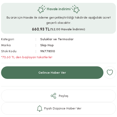
ar
r
e
i
Havale indirimi
Bu ürün için Havale ile ödeme gerçekleştirildiği takdirde aşağıdaki ücret
lar
ları
ye Ekipmanları
ü
oslar
geçerli olacaktır.
660,93 TL
(%2,00 Havale İndirimi)
bilyaları
ncakları
Kategori
Suluklar ve Termoslar
esuarları
arı
ılıfları
Marka
Skip Hop
Stok Kodu
9N778510
*73,60 TL den başlayan taksitlerle!
k Aksesuarları
arı
lükleri
r
ı
lükleri
Gelince Haber Ver
rı
ar
sı
Paylaş
ı
Fiyatı Düşünce Haber Ver
ı