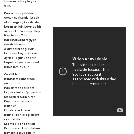
tamamına bugün göz
atın.
Paslanmaz çelikten
çocuk su şişemiz, küçük
r
elleri soğuk yüzeylerden
korumak için kaymaz bir
silikon kılıfa sahip. Skip
Hop imzalı Zoo
karakterlerini taşıyan
şişenin bir yere
asılmasını sağlayan
kullanışlı kayışı da var.
Ayrıca, açılır kapanır
kapak sayesinde esnek
pipet temiz kalır.
Özellikleri:
Bulaşık makinesinde
yıkanabilir.
Paslanmaz çelik şişe,
küçük elleri soğutmadan
içecekleri serin tutar
Kaymaz silikon kılıfı
bulunur.
Esnek pipet, temiz
kalmak için aşağı doğru
çevrilebilir
Ekstra pipet dahildir
Kullanışlı cırt cırtlı tutma
kayışı her şeye takılır