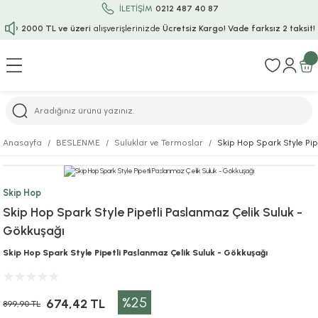
İLETİŞİM
0212 487 40 87
2000 TL ve üzeri
alışverişlerinizde
Ücretsiz Kargo!
Vade farksız 2 taksit!
Geri Dön
Geri Dön
Geri Dön
Geri Dön
Geri Dön
Geri Dön
Geri Dön
Geri Dön
Geri Dön
rı
uru
i
ı
epçe
Anasayfa
BESLENME
Suluklar ve Termoslar
Skip Hop Spark Style Pip
r
rı
 / Tattoos
leri
e
Skip Hop
ları
uarlar
Koruma
ık-Bıçak
e
Skip Hop Spark Style Pipetli Paslanmaz Çelik Suluk -
Gökkuşağı
aklar
asyon Oyunları
ksesuarları
alzemeleri
bakları-Kase
rli Charm Bileklik
Skip Hop Spark Style Pipetli Paslanmaz Çelik Suluk - Gökkuşağı
ğu
arları
lir İsimli Çocuk Altın Bileklik
%25
ri
antası
ünleri
674,42 TL
899,90 TL