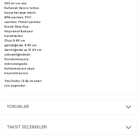
350 ml sıvı alır.
Kullanışlı Velcro tutma
kayışı her şeye takılır.
BPA içermez, PVC
içermez, Ftalat içermez
İkonik Skip Hop
Hayvanat Bahçesi
karakterleri
Ölçü: 8,89 cm
genişliğinde, 8,89 cm
derinliğinde ve 15,24 cm
yüksekliğindedir.
Dondurmayınız,
mikrodalgada
kullanmayınız veya
kaynatmayınız.
Yaş Grubu: 12 Ay ve üzeri
için uygundur.
YORUMLAR
TAKSİT SEÇENEKLERİ
Bu ürüne ilk yorumu siz yapın!