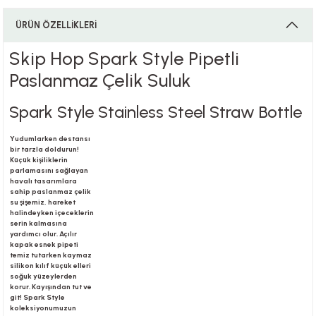
ÜRÜN ÖZELLİKLERİ
i
Skip Hop Spark Style Pipetli
Paslanmaz Çelik Suluk
Spark Style Stainless Steel Straw Bottle
i
Yudumlarken destansı
bir tarzla doldurun!
Küçük kişiliklerin
parlamasını sağlayan
havalı tasarımlara
su
sahip paslanmaz çelik
su şişemiz, hareket
halindeyken içeceklerin
serin kalmasına
yardımcı olur. Açılır
kapak esnek pipeti
temiz tutarken kaymaz
silikon kılıf küçük elleri
soğuk yüzeylerden
korur. Kayışından tut ve
git! Spark Style
koleksiyonumuzun