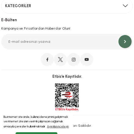
KATEGORİLER
Hızlı Teslimat
İstanbul İçi Aynı Gün Teslimat
E-Bülten
Kampanya ve Fırsatlardan Haberdar Olun!
Orjinal Ürün Garantisi
Orijinal Ürün Garantisiyle Sorunsuz Alışverişin Adresi.
Etbis’e Kayıtlıdır.
Güvenli Alışveriş
İletişim
256 Bit SSL ve iyzico ile Güvenli Alışveriş
Bizimle iletişime geçebilirsiniz!
Bu internet sitesinde, kullanıcı deneyimini geliştirmek
ve internet sitesinin verimli çalışmasını sağlamak
® 2023 | Tüm Hakları Saklıdır.
amacıyla çerezler kullanılmaktadır.
Ayrıntıları inceleyin