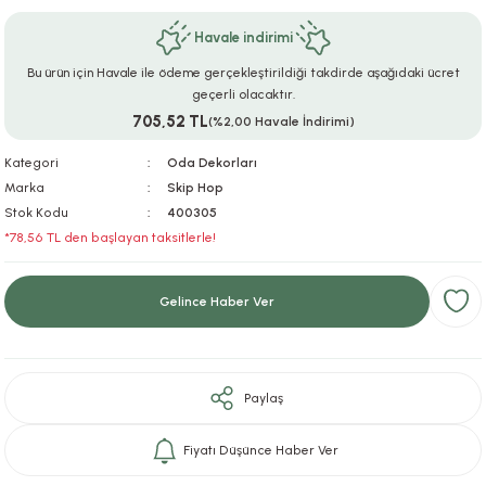
ar
r
e
i
Havale indirimi
Bu ürün için Havale ile ödeme gerçekleştirildiği takdirde aşağıdaki ücret
lar
ları
ye Ekipmanları
ü
oslar
geçerli olacaktır.
705,52 TL
(%2,00 Havale İndirimi)
bilyaları
ncakları
Kategori
Oda Dekorları
esuarları
arı
ılıfları
Marka
Skip Hop
Stok Kodu
400305
*78,56 TL den başlayan taksitlerle!
k Aksesuarları
arı
lükleri
r
ı
lükleri
Gelince Haber Ver
rı
ar
sı
Paylaş
ı
Fiyatı Düşünce Haber Ver
ı