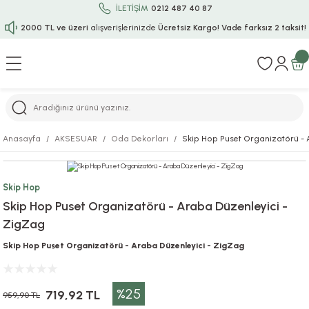
İLETİŞİM
0212 487 40 87
2000 TL ve üzeri
alışverişlerinizde
Ücretsiz Kargo!
Vade farksız 2 taksit!
Geri Dön
Geri Dön
Geri Dön
Geri Dön
Geri Dön
Geri Dön
Geri Dön
Geri Dön
Geri Dön
rı
uru
i
ı
epçe
Anasayfa
AKSESUAR
Oda Dekorları
Skip Hop Puset Organizatörü - 
r
rı
 / Tattoos
leri
e
Skip Hop
ları
uarlar
Koruma
ık-Bıçak
e
Skip Hop Puset Organizatörü - Araba Düzenleyici -
ZigZag
aklar
asyon Oyunları
ksesuarları
alzemeleri
bakları-Kase
rli Charm Bileklik
Skip Hop Puset Organizatörü - Araba Düzenleyici - ZigZag
ğu
arları
lir İsimli Çocuk Altın Bileklik
%25
ri
antası
ünleri
719,92 TL
959,90 TL