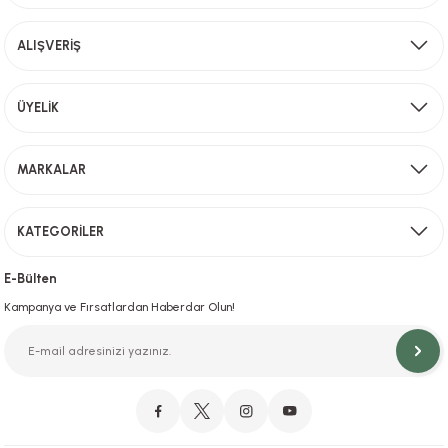
Ürün fiyatı diğer sitelerden daha pahalı.
ALIŞVERİŞ
Bu ürüne benzer farklı alternatifler olmalı.
Aynı Gün Kargo
ÜYELİK
Sevkiyat depomuzda olan ürünler için hafta içi saat 15,00' a kadar verilen sipariş
MARKALAR
Gönder
KATEGORİLER
Hızlı Teslimat
İstanbul İçi Aynı Gün Teslimat
E-Bülten
Kampanya ve Fırsatlardan Haberdar Olun!
Orjinal Ürün Garantisi
Orijinal Ürün Garantisiyle Sorunsuz Alışverişin Adresi.