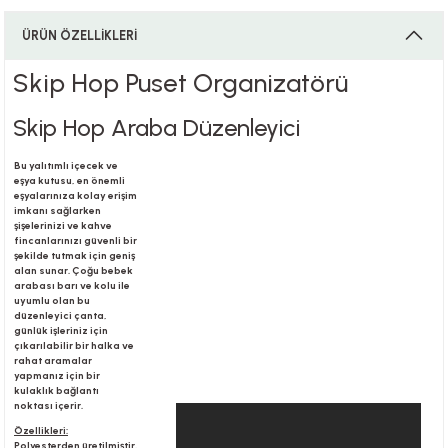
ÜRÜN ÖZELLİKLERİ
i
Skip Hop Puset Organizatörü
Skip Hop Araba Düzenleyici
i
Bu yalıtımlı içecek ve
eşya kutusu, en önemli
eşyalarınıza kolay erişim
imkanı sağlarken
şişelerinizi ve kahve
fincanlarınızı güvenli bir
şekilde tutmak için geniş
su
alan sunar. Çoğu bebek
arabası barı ve kolu ile
uyumlu olan bu
düzenleyici çanta,
günlük işleriniz için
çıkarılabilir bir halka ve
rahat aramalar
yapmanız için bir
kulaklık bağlantı
noktası içerir.
Özellikleri:
Polyesterden üretilmiştir.