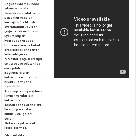
Soğuk suyla makinede
yıkayabilirsiniz.
Sererek kurutabilirsiniz.
Dayanıklı neopren
r
kumaştan üretilmiştir.
Ayarlanabilir kayışlar
çoğu bebek arabasına
uyaum sağlar.
Hem bebek arabası
barlarına hem de bebek
arabası kollarına uyar.
Yalıtımlı içecek
tutucular, çoğu bardağa
ve şişeye uyacak şekilde
esneyebilir.
Bağımsız olarak
kullanmak için fermuarlı
bileklik fermuarla
ayrılabilir.
Arka cep, kolay erişilmek
istenen eşyalar için
kullanılabilir.
Tenteli bebek arabaları
ile kolayca katlanır.
Kulaklık çıkış alanı
vardır.
Makinede yıkanabilir.
Ftalat içermez.
Ölçü: 40,64 cm