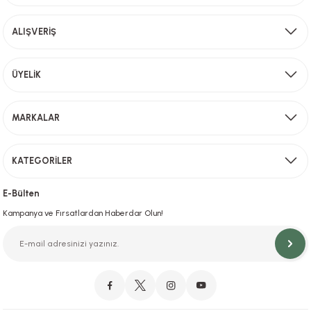
Ürün fiyatı diğer sitelerden daha pahalı.
ALIŞVERİŞ
Bu ürüne benzer farklı alternatifler olmalı.
Aynı Gün Kargo
ÜYELİK
Sevkiyat depomuzda olan ürünler için hafta içi saat 15,00' a kadar verilen sipariş
MARKALAR
Gönder
KATEGORİLER
Hızlı Teslimat
İstanbul İçi Aynı Gün Teslimat
E-Bülten
Kampanya ve Fırsatlardan Haberdar Olun!
Orjinal Ürün Garantisi
Orijinal Ürün Garantisiyle Sorunsuz Alışverişin Adresi.