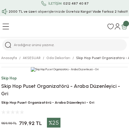
İLETİŞİM
0212 487 40 87
2000 TL ve üzeri
alışverişlerinizde
Ücretsiz Kargo!
Vade farksız 2 taksit!
Geri Dön
Geri Dön
Geri Dön
Geri Dön
Geri Dön
Geri Dön
Geri Dön
Geri Dön
Geri Dön
rı
uru
i
ı
epçe
Anasayfa
AKSESUAR
Oda Dekorları
Skip Hop Puset Organizatörü - 
r
rı
 / Tattoos
leri
e
Skip Hop
ları
uarlar
Koruma
ık-Bıçak
e
Skip Hop Puset Organizatörü - Araba Düzenleyici -
Gri
aklar
asyon Oyunları
ksesuarları
alzemeleri
bakları-Kase
rli Charm Bileklik
Skip Hop Puset Organizatörü - Araba Düzenleyici - Gri
ğu
arları
lir İsimli Çocuk Altın Bileklik
%25
ri
antası
ünleri
719,92 TL
959,90 TL