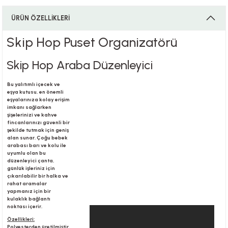
ÜRÜN ÖZELLİKLERİ
i
Skip Hop Puset Organizatörü
Skip Hop Araba Düzenleyici
i
Bu yalıtımlı içecek ve
eşya kutusu, en önemli
eşyalarınıza kolay erişim
imkanı sağlarken
şişelerinizi ve kahve
fincanlarınızı güvenli bir
şekilde tutmak için geniş
su
alan sunar. Çoğu bebek
arabası barı ve kolu ile
uyumlu olan bu
düzenleyici çanta,
günlük işleriniz için
çıkarılabilir bir halka ve
rahat aramalar
yapmanız için bir
kulaklık bağlantı
noktası içerir.
Özellikleri:
Polyesterden üretilmiştir.