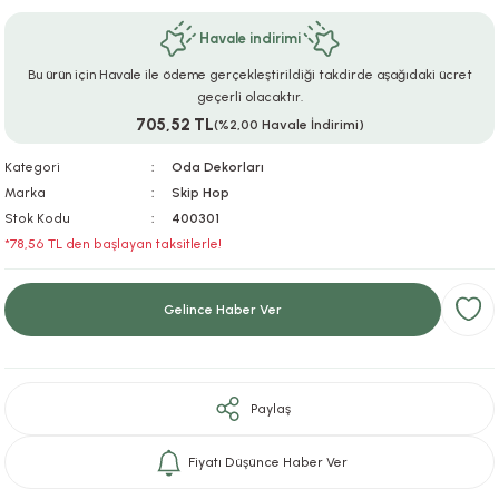
ar
r
e
i
Havale indirimi
Bu ürün için Havale ile ödeme gerçekleştirildiği takdirde aşağıdaki ücret
lar
ları
ye Ekipmanları
ü
oslar
geçerli olacaktır.
705,52 TL
(%2,00 Havale İndirimi)
bilyaları
ncakları
Kategori
Oda Dekorları
esuarları
arı
ılıfları
Marka
Skip Hop
Stok Kodu
400301
*78,56 TL den başlayan taksitlerle!
k Aksesuarları
arı
lükleri
r
ı
lükleri
Gelince Haber Ver
rı
ar
sı
Paylaş
ı
Fiyatı Düşünce Haber Ver
ı