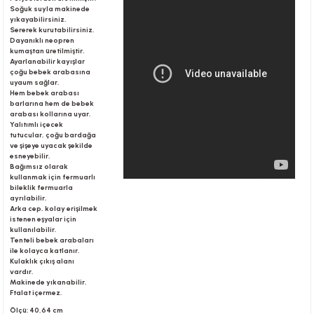
Soğuk suyla makinede
yıkayabilirsiniz.
Sererek kurutabilirsiniz.
Dayanıklı neopren
r
kumaştan üretilmiştir.
Ayarlanabilir kayışlar
çoğu bebek arabasına
uyaum sağlar.
Hem bebek arabası
barlarına hem de bebek
arabası kollarına uyar.
Yalıtımlı içecek
tutucular, çoğu bardağa
ve şişeye uyacak şekilde
esneyebilir.
Bağımsız olarak
kullanmak için fermuarlı
bileklik fermuarla
ayrılabilir.
Arka cep, kolay erişilmek
istenen eşyalar için
kullanılabilir.
Tenteli bebek arabaları
ile kolayca katlanır.
Kulaklık çıkış alanı
vardır.
Makinede yıkanabilir.
Ftalat içermez.
Ölçü: 40,64 cm