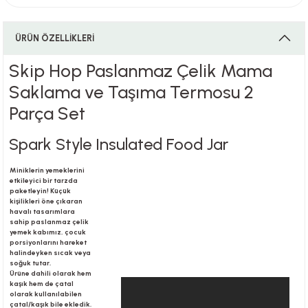
ÜRÜN ÖZELLİKLERİ
i
Skip Hop Paslanmaz Çelik Mama
Saklama ve Taşıma Termosu 2
Parça Set
i
Spark Style Insulated Food Jar
Miniklerin yemeklerini
su
etkileyici bir tarzda
paketleyin! Küçük
kişilikleri öne çıkaran
havalı tasarımlara
sahip paslanmaz çelik
yemek kabımız, çocuk
porsiyonlarını hareket
halindeyken sıcak veya
soğuk tutar.
Ürüne dahili olarak hem
kaşık hem de çatal
olarak kullanılabilen
çatal/kaşık bile ekledik.