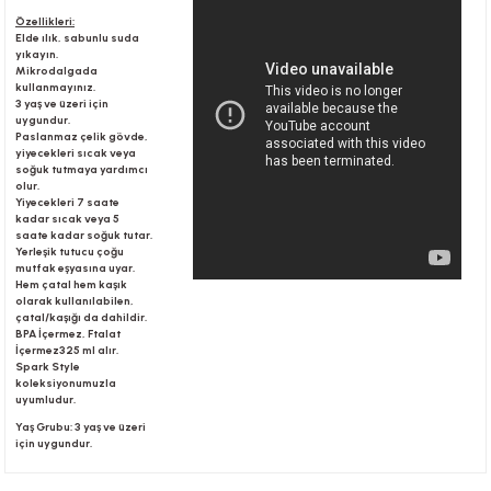
Özellikleri:
Elde ılık, sabunlu suda
yıkayın.
r
Mikrodalgada
kullanmayınız.
3 yaş ve üzeri için
uygundur.
Paslanmaz çelik gövde,
yiyecekleri sıcak veya
soğuk tutmaya yardımcı
olur.
Yiyecekleri 7 saate
kadar sıcak veya 5
saate kadar soğuk tutar.
Yerleşik tutucu çoğu
mutfak eşyasına uyar.
Hem çatal hem kaşık
olarak kullanılabilen,
çatal/kaşığı da dahildir.
BPA İçermez, Ftalat
İçermez325 ml alır.
Spark Style
koleksiyonumuzla
uyumludur.
Yaş Grubu: 3 yaş ve üzeri
için uygundur.