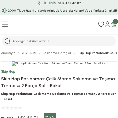
İLETİŞİM
0212 487 40 87
2000 TL ve üzeri
alışverişlerinizde
Ücretsiz Kargo!
Vade farksız 2 taksit!
Geri Dön
Geri Dön
Geri Dön
Geri Dön
Geri Dön
Geri Dön
Geri Dön
Geri Dön
Geri Dön
rı
uru
i
ı
epçe
Anasayfa
BESLENME
Beslenme Gereçleri
Skip Hop Paslanmaz Çelik
r
rı
 / Tattoos
leri
e
Skip Hop
ları
uarlar
Koruma
ık-Bıçak
e
Skip Hop Paslanmaz Çelik Mama Saklama ve Taşıma
Termosu 2 Parça Set - Roket
aklar
asyon Oyunları
ksesuarları
alzemeleri
bakları-Kase
rli Charm Bileklik
Skip Hop Paslanmaz Çelik Mama Saklama ve Taşıma Termosu 2 Parça Set
ğu
arları
lir İsimli Çocuk Altın Bileklik
- Roket
ri
antası
ünleri
%25