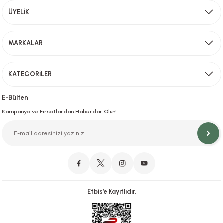
Aynı Gün Kargo
ÜYELİK
Sevkiyat depomuzda olan ürünler için hafta içi saat 15,00' a kadar verilen sipariş
MARKALAR
Gönder
KATEGORİLER
Hızlı Teslimat
İstanbul İçi Aynı Gün Teslimat
E-Bülten
Kampanya ve Fırsatlardan Haberdar Olun!
Orjinal Ürün Garantisi
Orijinal Ürün Garantisiyle Sorunsuz Alışverişin Adresi.
Etbis’e Kayıtlıdır.
Güvenli Alışveriş
İletişim