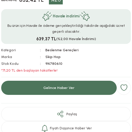
652,42 TL
869,90 TL
ar
r
e
i
Havale indirimi
lar
ları
ye Ekipmanları
ü
oslar
Bu ürün için Havale ile ödeme gerçekleştirildiği takdirde aşağıdaki ücret
geçerli olacaktır.
bilyaları
ncakları
639,37 TL
(%2,00 Havale İndirimi)
Kategori
Beslenme Gereçleri
esuarları
arı
ılıfları
Marka
Skip Hop
Stok Kodu
9N780610
k Aksesuarları
arı
lükleri
*71,20 TL den başlayan taksitlerle!
r
ı
lükleri
Gelince Haber Ver
rı
ar
sı
ı
Paylaş
ı
Fiyatı Düşünce Haber Ver